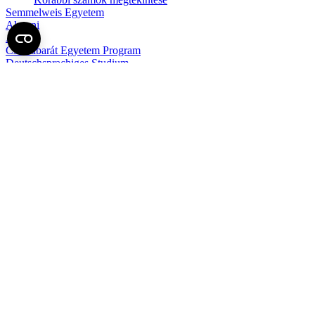
Semmelweis Egyetem
Alumni
AVIR
Családbarát Egyetem Program
Deutschsprachiges Studium
E-learning (Moodle)
E-tárhely
English Language Program
Esélyegyenlőség és Etikai Kódex
Eseménynaptár
HÖK
Karrier
Kedvezmények
Könyvtár
Körlevelek, utasítások
Közbeszerzések
Közérdekű adatok
Minőségpolitika
MySemmelweis
Nemzetközi Mobilitás
Neptun
Online Outlook levelezés
Pályázatok, ösztöndíjak, felhívások
Sajtókapcsolat (Médiasarok)