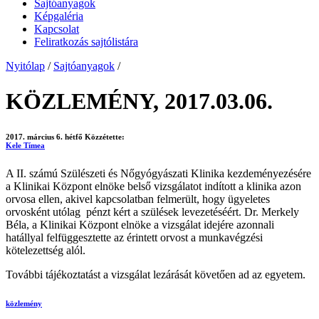
Sajtóanyagok
Képgaléria
Kapcsolat
Feliratkozás sajtólistára
Nyitólap
/
Sajtóanyagok
/
KÖZLEMÉNY, 2017.03.06.
2017. március 6. hétfő
Közzétette:
Kele Tímea
A II. számú Szülészeti és Nőgyógyászati Klinika kezdeményezésére
a Klinikai Központ elnöke belső vizsgálatot indított a klinika azon
orvosa ellen, akivel kapcsolatban felmerült, hogy ügyeletes
orvosként utólag pénzt kért a szülések levezetéséért. Dr. Merkely
Béla, a Klinikai Központ elnöke a vizsgálat idejére azonnali
hatállyal felfüggesztette az érintett orvost a munkavégzési
kötelezettség alól.
További tájékoztatást a vizsgálat lezárását követően ad az egyetem.
közlemény