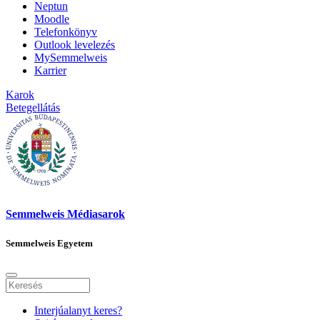
Neptun
Moodle
Telefonkönyv
Outlook levelezés
MySemmelweis
Karrier
Karok
Betegellátás
Semmelweis Médiasarok
Semmelweis Egyetem
Interjúalanyt keres?