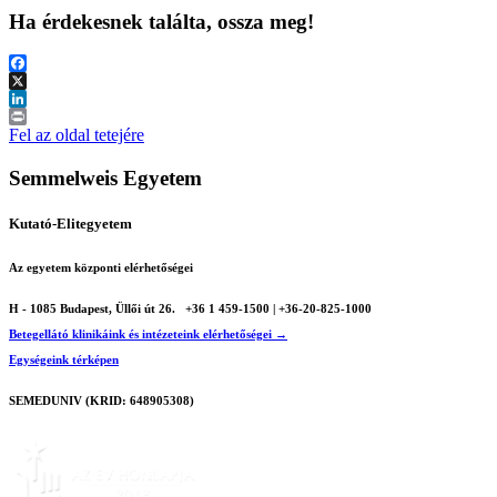
Ha érdekesnek találta, ossza meg!
Facebook
X
LinkedIn
Print
Fel az oldal tetejére
Semmelweis Egyetem
Kutató-Elitegyetem
Az egyetem központi elérhetőségei
H - 1085 Budapest, Üllői út 26.
+36 1 459-1500 | +36-20-825-1000
Betegellátó klinikáink és intézeteink elérhetőségei →
Egységeink térképen
SEMEDUNIV (KRID: 648905308)