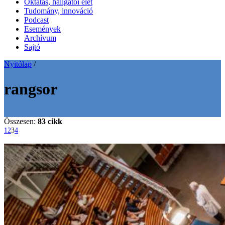
Oktatás, hallgatói élet
Tudomány, innováció
Podcast
Események
Archívum
Sajtó
Nyitólap
/
rangsor
Összesen:
83 cikk
1
2
3
4