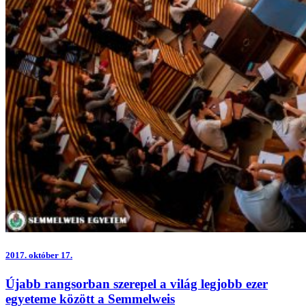
2017.
október 17.
Újabb rangsorban szerepel a világ legjobb ezer
egyeteme között a Semmelweis