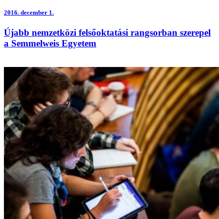
2016.
december 1.
Újabb nemzetközi felsőoktatási rangsorban szerepel
a Semmelweis Egyetem