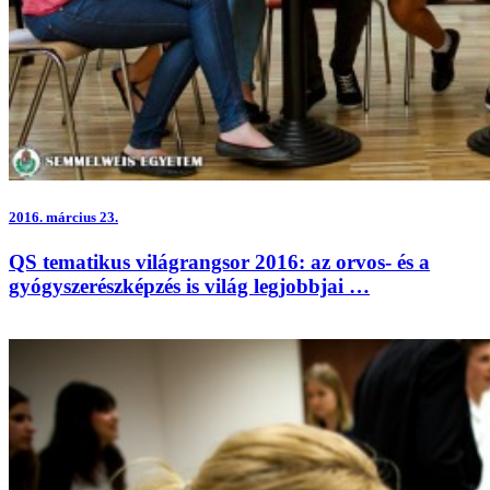
2016.
március 23.
QS tematikus világrangsor 2016: az orvos- és a
gyógyszerészképzés is világ legjobbjai …