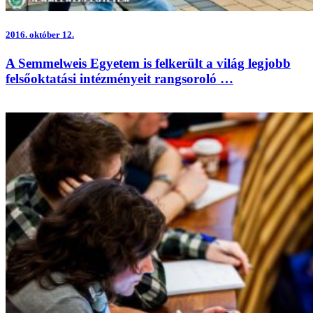
2016.
október 12.
A Semmelweis Egyetem is felkerült a világ legjobb
felsőoktatási intézményeit rangsoroló …