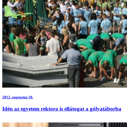
2012.
augusztus 10.
Idén az egyetem rektora is ellátogat a gólyatáborba