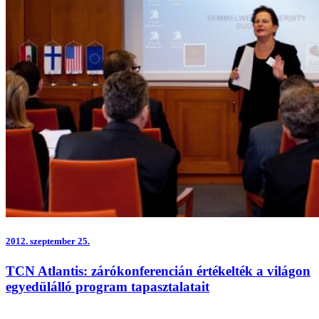
2012.
szeptember 25.
TCN Atlantis: zárókonferencián értékelték a világon
egyedülálló program tapasztalatait