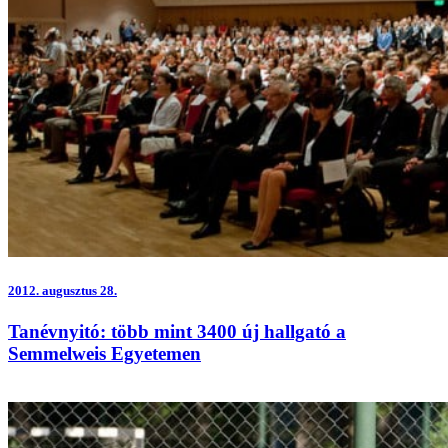
2012.
augusztus 28.
Tanévnyitó: több mint 3400 új hallgató a
Semmelweis Egyetemen