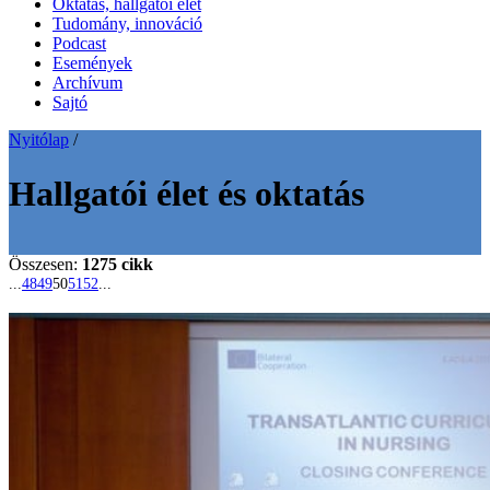
Oktatás, hallgatói élet
Tudomány, innováció
Podcast
Események
Archívum
Sajtó
Nyitólap
/
Hallgatói élet és oktatás
Összesen:
1275 cikk
...
48
49
50
51
52
...