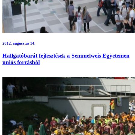
2012.
augusztus 14.
Hallgatóbarát fejlesztések a Semmelweis Egyetemen
uniós forrásból