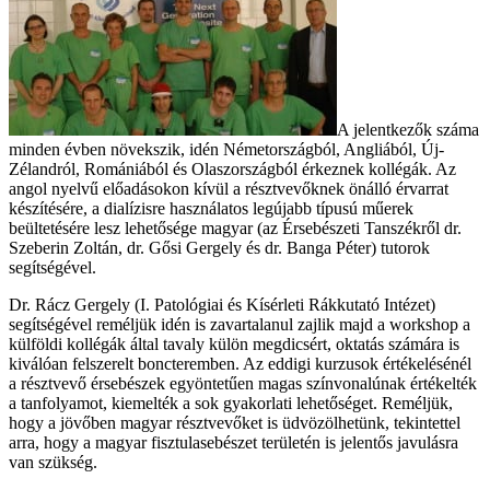
A jelentkezők száma
minden évben növekszik, idén Németországból, Angliából, Új-
Zélandról, Romániából és Olaszországból érkeznek kollégák. Az
angol nyelvű előadásokon kívül a résztvevőknek önálló érvarrat
készítésére, a dialízisre használatos legújabb típusú műerek
beültetésére lesz lehetősége magyar (az Érsebészeti Tanszékről dr.
Szeberin Zoltán, dr. Gősi Gergely és dr. Banga Péter) tutorok
segítségével.
Dr. Rácz Gergely (I. Patológiai és Kísérleti Rákkutató Intézet)
segítségével reméljük idén is zavartalanul zajlik majd a workshop a
külföldi kollégák által tavaly külön megdicsért, oktatás számára is
kiválóan felszerelt boncteremben. Az eddigi kurzusok értékelésénél
a résztvevő érsebészek egyöntetűen magas színvonalúnak értékelték
a tanfolyamot, kiemelték a sok gyakorlati lehetőséget. Reméljük,
hogy a jövőben magyar résztvevőket is üdvözölhetünk, tekintettel
arra, hogy a magyar fisztulasebészet területén is jelentős javulásra
van szükség.