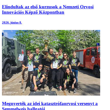
Elindultak az első kurzusok a Nemzeti Orvosi
Innovációs Képző Központban
2026.
június 8.
Megnyerték az idei katasztrófaorvosi versenyt a
Semmelweis hallgatói