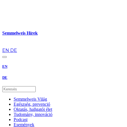
Semmelweis Hírek
hu
EN
DE
EN
DE
Semmelweis Világ
Egészség, prevenció
Oktatás, hallgatói élet
Tudomány, innováció
Podcast
Események