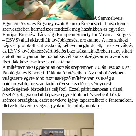
A Semmelweis
Egyetem Szív- és Érgyógyászati Klinika Érsebészeti Tanszékének
szervezésében harmadszor rendezik meg hazánkban az egyetlen
Európai Érsebész Társaság (European Society for Vascular Surgery
– ESVS) által akkreditált továbbképzési programot. A nemzetközi
képzési protokollba illeszkedő, két éve meghirdetett, a résztvevők és
az ESVS továbbképzésért felelős bizottságának körében nagy sikert
aratott tanfolyamon hemodialízis céljára szükséges arteriovenózus
fisztulák készítése lesz ismét a téma.
A műtéttechnikai gyakorlati oktatás szeptember 5-6-án lesz az I. sz.
Patológiai és Kísérleti Rákkutató Intézetben. Az utóbbi években
világszerte egyre több fisztulaképző műtétre van szükség a
hatékonyabb, hosszan tartó művese kezelések vérnyerési
lehetőségének biztosítása céljából. Ezzel párhuzamosan a fiatal
érsebészek gyakorlati képzése egyre több nehézségbe ütközik
számos országban, ezért növekvő igény tapasztalható a fantomokon,
illetve kadáveren végzett gyakorlati tanfolyamokra.