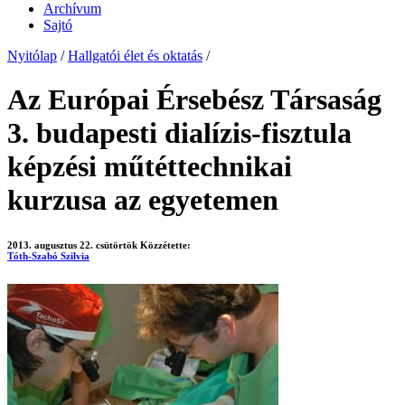
Archívum
Sajtó
Nyitólap
/
Hallgatói élet és oktatás
/
Az Európai Érsebész Társaság
3. budapesti dialízis-fisztula
képzési műtéttechnikai
kurzusa az egyetemen
2013. augusztus 22. csütörtök
Közzétette:
Tóth-Szabó Szilvia