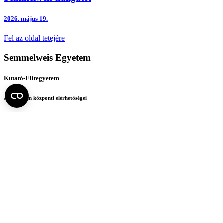
2026.
május 19.
Fel az oldal tetejére
Semmelweis Egyetem
Kutató-Elitegyetem
Az egyetem központi elérhetőségei
H - 1085 Budapest, Üllői út 26.
+36 1 459-1500 | +36-20-825-1000
Betegellátó klinikáink és intézeteink elérhetőségei →
Egységeink térképen
SEMEDUNIV (KRID: 648905308)