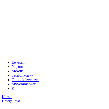
Egyetem
Neptun
Moodle
Telefonkönyv
Outlook levelezés
MySemmelweis
Karrier
Karok
Betegellátás