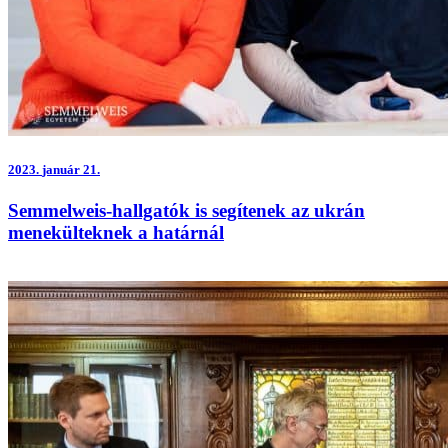
2023.
január 21.
Semmelweis-hallgatók is segítenek az ukrán
menekülteknek a határnál