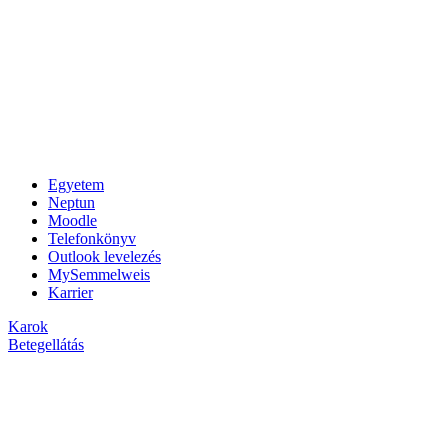
Egyetem
Neptun
Moodle
Telefonkönyv
Outlook levelezés
MySemmelweis
Karrier
Karok
Betegellátás