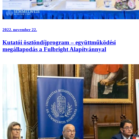
2022.
november 22.
Kutatói ösztöndíjprogram – együttműködési
megállapodás a Fulbright Alapítvánnyal