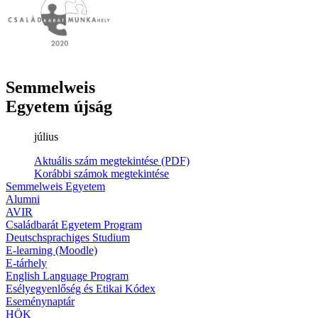
Semmelweis
Egyetem újság
július
Aktuális szám megtekintése (PDF)
Korábbi számok megtekintése
Semmelweis Egyetem
Alumni
AVIR
Családbarát Egyetem Program
Deutschsprachiges Studium
E-learning (Moodle)
E-tárhely
English Language Program
Esélyegyenlőség és Etikai Kódex
Eseménynaptár
HÖK