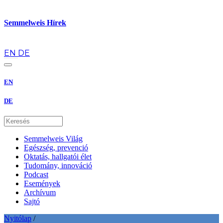
Semmelweis Hírek
hu
EN
DE
EN
DE
Semmelweis Világ
Egészség, prevenció
Oktatás, hallgatói élet
Tudomány, innováció
Podcast
Események
Archívum
Sajtó
Nyitólap
/