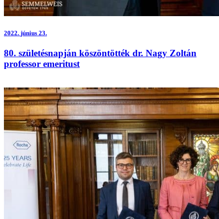
2022.
június 23.
80. születésnapján köszöntötték dr. Nagy Zoltán
professor emeritust