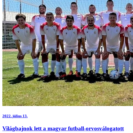
2022.
július 13.
Világbajnok lett a magyar futball-orvosválogatott