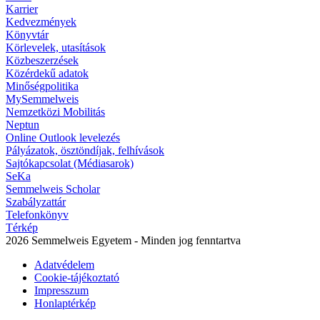
Karrier
Kedvezmények
Könyvtár
Körlevelek, utasítások
Közbeszerzések
Közérdekű adatok
Minőségpolitika
MySemmelweis
Nemzetközi Mobilitás
Neptun
Online Outlook levelezés
Pályázatok, ösztöndíjak, felhívások
Sajtókapcsolat (Médiasarok)
SeKa
Semmelweis Scholar
Szabályzattár
Telefonkönyv
Térkép
2026 Semmelweis Egyetem - Minden jog fenntartva
Adatvédelem
Cookie-tájékoztató
Impresszum
Honlaptérkép