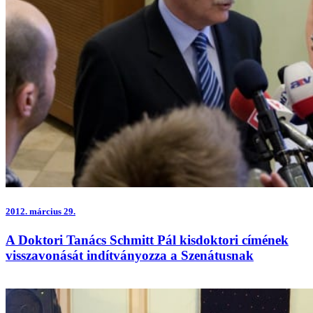
2012.
március 29.
A Doktori Tanács Schmitt Pál kisdoktori címének
visszavonását indítványozza a Szenátusnak