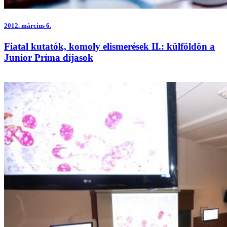
2012.
március 6.
Fiatal kutatók, komoly elismerések II.: külföldön a
Junior Príma díjasok