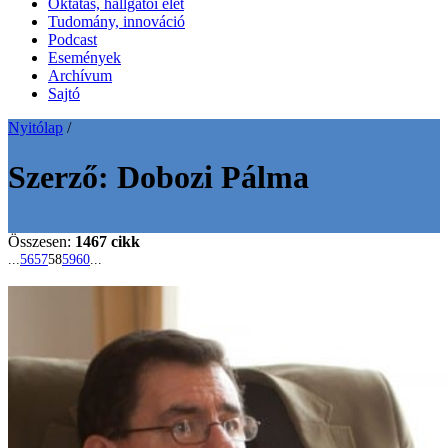
Oktatás, hallgatói élet
Tudomány, innováció
Podcast
Események
Archívum
Sajtó
Nyitólap
/
Szerző:
Dobozi Pálma
Összesen:
1467 cikk
...
56
57
58
59
60
...