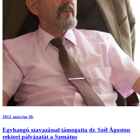
2012.
március 30.
Egyhangú szavazással támogatta dr. Szél Ágoston
rektori pályázatát a Szenátus