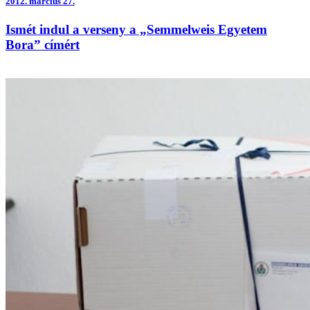
2012.
március 27.
Ismét indul a verseny a „Semmelweis Egyetem
Bora” címért