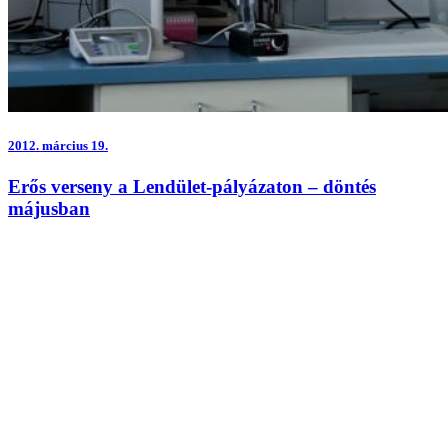
2012.
március 19.
Erős verseny a Lendület-pályázaton – döntés
májusban