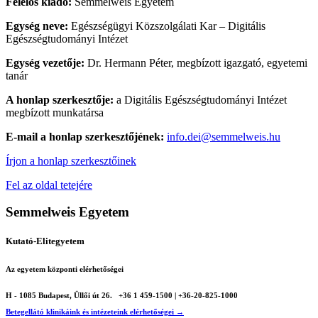
Felelős kiadó:
Semmelweis Egyetem
Egység neve:
Egészségügyi Közszolgálati Kar – Digitális
Egészségtudományi Intézet
Egység vezetője:
Dr. Hermann Péter, megbízott igazgató, egyetemi
tanár
A honlap szerkesztője:
a Digitális Egészségtudományi Intézet
megbízott munkatársa
E-mail a honlap szerkesztőjének:
info.dei@semmelweis.hu
Írjon a honlap szerkesztőinek
Fel az oldal tetejére
Semmelweis Egyetem
Kutató-Elitegyetem
Az egyetem központi elérhetőségei
H - 1085 Budapest, Üllői út 26.
+36 1 459-1500 | +36-20-825-1000
Betegellátó klinikáink és intézeteink elérhetőségei →