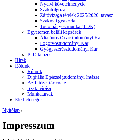
Nyelvi követelmények
Szakdolgozat
Záróvizsga tételek 2025/2026. tavasz
Szakmai gyakorlat
Tudományos munka (TDK)
Egyetemen belüli képzések
Általános Orvostudományi Kar
Fogorvostudományi Kar
Gyógyszerésztudományi Kar
PhD képzés
Hírek
Rólunk
Rólunk
Digitális Egészségtudományi Intézet
Az Intézet története
Szak leírása
Munkatársak
Elérhetőségek
Nyitólap
/
Impresszum