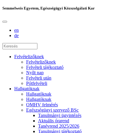
Semmelweis Egyetem, Egészségügyi Közszolgálati Kar
en
de
Felvételizőknek
Felvételizőknek
Felvételi tájékoztató
Nyílt nap
Felvételi után
Pótfelvételi
Hallgatóknak
Hallgatóknak
Hallgatóknak
OMHV felmérés
Egészségügyi szervező BSc
Tanulmányi ügyintézés
Aktuális órarend
Tanévrend 2025/2026
Tanulmányi tájékoztató