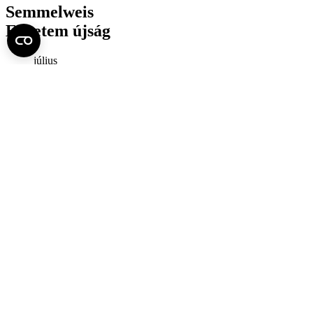
Semmelweis
Egyetem újság
július
Aktuális szám megtekintése (PDF)
Korábbi számok megtekintése
Semmelweis Egyetem
Alumni
AVIR
Családbarát Egyetem Program
Deutschsprachiges Studium
E-learning (Moodle)
E-tárhely
English Language Program
Esélyegyenlőség és Etikai Kódex
Eseménynaptár
HÖK
Karrier
Kedvezmények
Könyvtár
Körlevelek, utasítások
Közbeszerzések
Közérdekű adatok