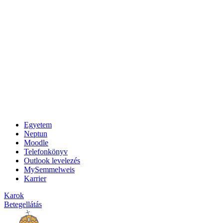
Egyetem
Neptun
Moodle
Telefonkönyv
Outlook levelezés
MySemmelweis
Karrier
Karok
Betegellátás