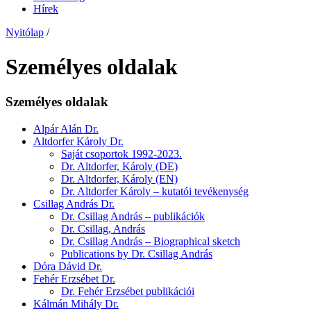
Hírek
Nyitólap
/
Személyes oldalak
Személyes oldalak
Alpár Alán Dr.
Altdorfer Károly Dr.
Saját csoportok 1992-2023.
Dr. Altdorfer, Károly (DE)
Dr. Altdorfer, Károly (EN)
Dr. Altdorfer Károly – kutatói tevékenység
Csillag András Dr.
Dr. Csillag András – publikációk
Dr. Csillag, András
Dr. Csillag András – Biographical sketch
Publications by Dr. Csillag András
Dóra Dávid Dr.
Fehér Erzsébet Dr.
Dr. Fehér Erzsébet publikációi
Kálmán Mihály Dr.