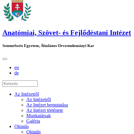
Anatómiai, Szövet- és Fejlődéstani Intézet
Semmelweis Egyetem, Általános Orvostudományi Kar
en
de
Az Intézetről
Az Intézetről
Az Intézet bemutatása
Az Intézet története
Munkatársak
Galéria
Oktatás
Oktatás