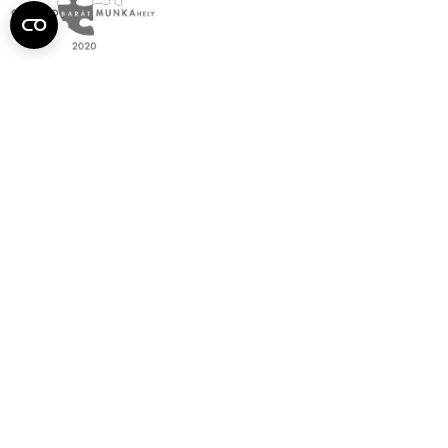
Semmelweis
Egyetem újság
július
Aktuális szám megtekintése (PDF)
Korábbi számok megtekintése
Semmelweis Egyetem
Alumni
AVIR
Családbarát Egyetem Program
Deutschsprachiges Studium
E-learning (Moodle)
E-tárhely
English Language Program
Esélyegyenlőség és Etikai Kódex
Eseménynaptár
HÖK
Karrier