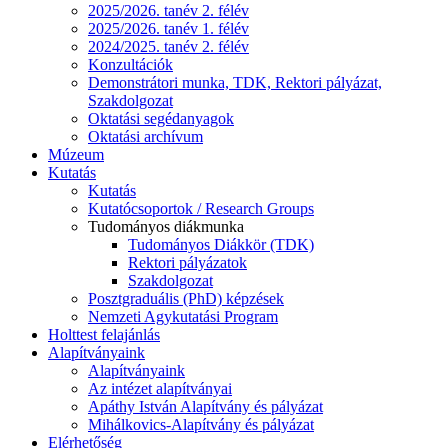
2025/2026. tanév 2. félév
2025/2026. tanév 1. félév
2024/2025. tanév 2. félév
Konzultációk
Demonstrátori munka, TDK, Rektori pályázat,
Szakdolgozat
Oktatási segédanyagok
Oktatási archívum
Múzeum
Kutatás
Kutatás
Kutatócsoportok / Research Groups
Tudományos diákmunka
Tudományos Diákkör (TDK)
Rektori pályázatok
Szakdolgozat
Posztgraduális (PhD) képzések
Nemzeti Agykutatási Program
Holttest felajánlás
Alapítványaink
Alapítványaink
Az intézet alapítványai
Apáthy István Alapítvány és pályázat
Mihálkovics-Alapítvány és pályázat
Elérhetőség