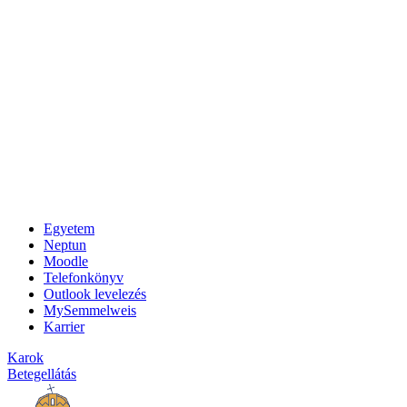
Egyetem
Neptun
Moodle
Telefonkönyv
Outlook levelezés
MySemmelweis
Karrier
Karok
Betegellátás