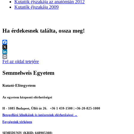
Kutatók éjszakája az anatómián 2012
Kutatók éjszakája 2009
Ha érdekesnek találta, ossza meg!
Facebook
X
LinkedIn
Print
Fel az oldal tetejére
Semmelweis Egyetem
Kutató-Elitegyetem
Az egyetem központi elérhetőségei
H - 1085 Budapest, Üllői út 26.
+36 1 459-1500 | +36-20-825-1000
Betegellátó klinikáink és intézeteink elérhetőségei →
Egységeink térképen
SEMEDUNIV (KRID: 648905308)