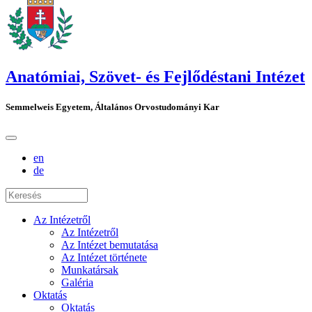
Anatómiai, Szövet- és Fejlődéstani Intézet
Semmelweis Egyetem, Általános Orvostudományi Kar
en
de
Az Intézetről
Az Intézetről
Az Intézet bemutatása
Az Intézet története
Munkatársak
Galéria
Oktatás
Oktatás