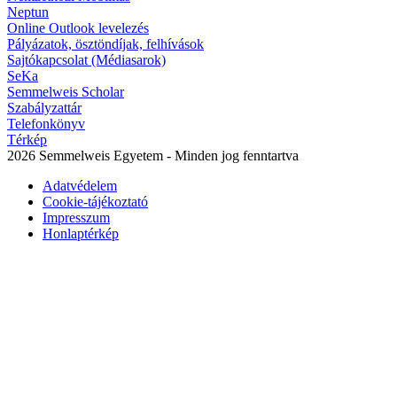
Neptun
Online Outlook levelezés
Pályázatok, ösztöndíjak, felhívások
Sajtókapcsolat (Médiasarok)
SeKa
Semmelweis Scholar
Szabályzattár
Telefonkönyv
Térkép
2026 Semmelweis Egyetem - Minden jog fenntartva
Adatvédelem
Cookie-tájékoztató
Impresszum
Honlaptérkép