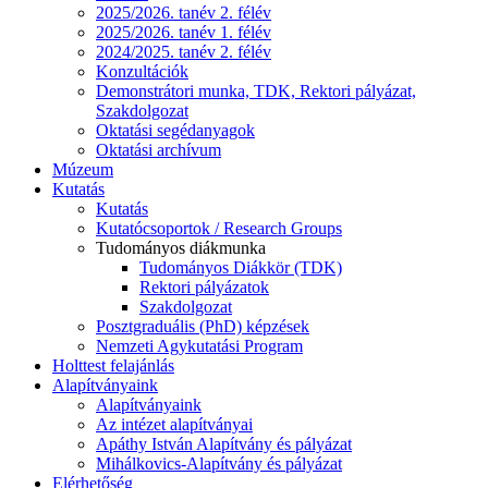
2025/2026. tanév 2. félév
2025/2026. tanév 1. félév
2024/2025. tanév 2. félév
Konzultációk
Demonstrátori munka, TDK, Rektori pályázat,
Szakdolgozat
Oktatási segédanyagok
Oktatási archívum
Múzeum
Kutatás
Kutatás
Kutatócsoportok / Research Groups
Tudományos diákmunka
Tudományos Diákkör (TDK)
Rektori pályázatok
Szakdolgozat
Posztgraduális (PhD) képzések
Nemzeti Agykutatási Program
Holttest felajánlás
Alapítványaink
Alapítványaink
Az intézet alapítványai
Apáthy István Alapítvány és pályázat
Mihálkovics-Alapítvány és pályázat
Elérhetőség