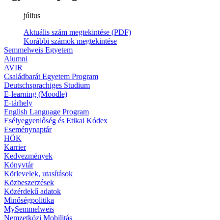
július
Aktuális szám megtekintése (PDF)
Korábbi számok megtekintése
Semmelweis Egyetem
Alumni
AVIR
Családbarát Egyetem Program
Deutschsprachiges Studium
E-learning (Moodle)
E-tárhely
English Language Program
Esélyegyenlőség és Etikai Kódex
Eseménynaptár
HÖK
Karrier
Kedvezmények
Könyvtár
Körlevelek, utasítások
Közbeszerzések
Közérdekű adatok
Minőségpolitika
MySemmelweis
Nemzetközi Mobilitás