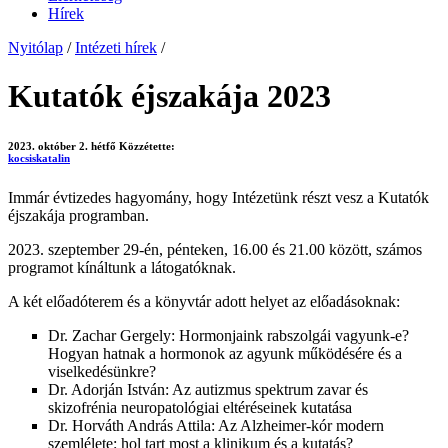
Hírek
Nyitólap
/
Intézeti hírek
/
Kutatók éjszakája 2023
2023. október 2. hétfő
Közzétette:
kocsiskatalin
Immár évtizedes hagyomány, hogy Intézetünk részt vesz a Kutatók
éjszakája programban.
2023. szeptember 29-én, pénteken, 16.00 és 21.00 között, számos
programot kínáltunk a látogatóknak.
A két előadóterem és a könyvtár adott helyet az előadásoknak:
Dr. Zachar Gergely: Hormonjaink rabszolgái vagyunk-e?
Hogyan hatnak a hormonok az agyunk működésére és a
viselkedésünkre?
Dr. Adorján István: Az autizmus spektrum zavar és
skizofrénia neuropatológiai eltéréseinek kutatása
Dr. Horváth András Attila: Az Alzheimer-kór modern
szemlélete: hol tart most a klinikum és a kutatás?