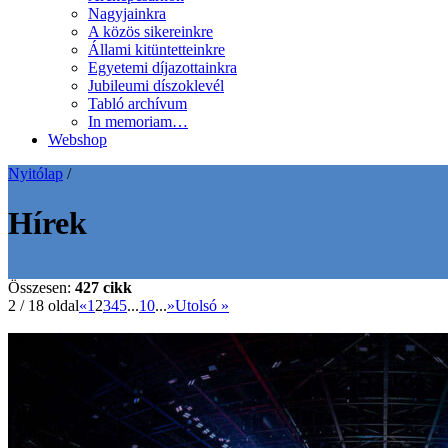
Nagyjainkra
A közös sikereinkre
Állami kitüntetteinkre
Egyetemi díjazottainkra
Jubileumi díszoklevél
Tabló archívum
In memoriam…
Webshop
Nyitólap
/
Hírek
Összesen:
427 cikk
2 / 18 oldal
«
1
2
3
4
5
...
10
...
»
Utolsó »