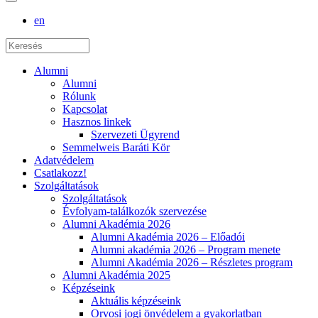
en
Alumni
Alumni
Rólunk
Kapcsolat
Hasznos linkek
Szervezeti Ügyrend
Semmelweis Baráti Kör
Adatvédelem
Csatlakozz!
Szolgáltatások
Szolgáltatások
Évfolyam-találkozók szervezése
Alumni Akadémia 2026
Alumni Akadémia 2026 – Előadói
Alumni akadémia 2026 – Program menete
Alumni Akadémia 2026 – Részletes program
Alumni Akadémia 2025
Képzéseink
Aktuális képzéseink
Orvosi jogi önvédelem a gyakorlatban