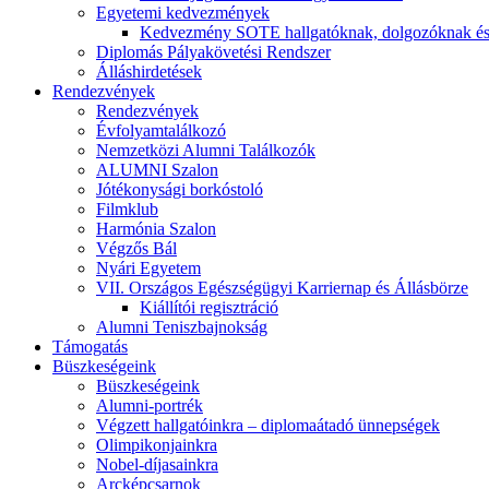
Egyetemi kedvezmények
Kedvezmény SOTE hallgatóknak, dolgozóknak és
Diplomás Pályakövetési Rendszer
Álláshirdetések
Rendezvények
Rendezvények
Évfolyamtalálkozó
Nemzetközi Alumni Találkozók
ALUMNI Szalon
Jótékonysági borkóstoló
Filmklub
Harmónia Szalon
Végzős Bál
Nyári Egyetem
VII. Országos Egészségügyi Karriernap és Állásbörze
Kiállítói regisztráció
Alumni Teniszbajnokság
Támogatás
Büszkeségeink
Büszkeségeink
Alumni-portrék
Végzett hallgatóinkra – diplomaátadó ünnepségek
Olimpikonjainkra
Nobel-díjasainkra
Arcképcsarnok