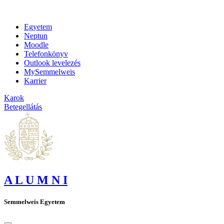
Egyetem
Neptun
Moodle
Telefonkönyv
Outlook levelezés
MySemmelweis
Karrier
Karok
Betegellátás
A L U M N I
Semmelweis Egyetem