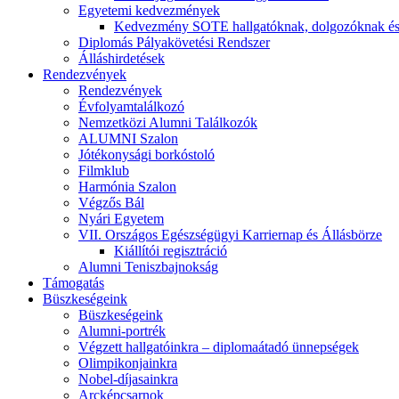
Egyetemi kedvezmények
Kedvezmény SOTE hallgatóknak, dolgozóknak és
Diplomás Pályakövetési Rendszer
Álláshirdetések
Rendezvények
Rendezvények
Évfolyamtalálkozó
Nemzetközi Alumni Találkozók
ALUMNI Szalon
Jótékonysági borkóstoló
Filmklub
Harmónia Szalon
Végzős Bál
Nyári Egyetem
VII. Országos Egészségügyi Karriernap és Állásbörze
Kiállítói regisztráció
Alumni Teniszbajnokság
Támogatás
Büszkeségeink
Büszkeségeink
Alumni-portrék
Végzett hallgatóinkra – diplomaátadó ünnepségek
Olimpikonjainkra
Nobel-díjasainkra
Arcképcsarnok