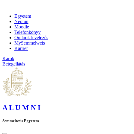
Egyetem
Neptun
Moodle
Telefonkönyv
Outlook levelezés
MySemmelweis
Karrier
Karok
Betegellátás
A L U M N I
Semmelweis Egyetem