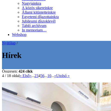
Nagyjainkra
A közös sikereinkre
Állami kitüntetteinkre
Egyetemi díjazottainkra
Jubileumi díszoklevél
Tabló archívum
In memoriam…
Webshop
Nyitólap
/
Hírek
Összesen:
424 cikk
4 / 18 oldal
« Első
«
...
2
3
4
5
6
...
10
...
»
Utolsó »