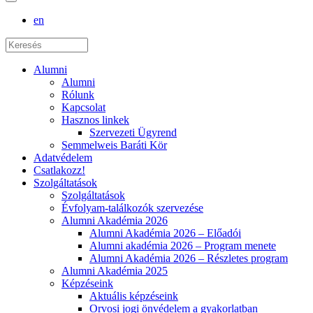
en
Alumni
Alumni
Rólunk
Kapcsolat
Hasznos linkek
Szervezeti Ügyrend
Semmelweis Baráti Kör
Adatvédelem
Csatlakozz!
Szolgáltatások
Szolgáltatások
Évfolyam-találkozók szervezése
Alumni Akadémia 2026
Alumni Akadémia 2026 – Előadói
Alumni akadémia 2026 – Program menete
Alumni Akadémia 2026 – Részletes program
Alumni Akadémia 2025
Képzéseink
Aktuális képzéseink
Orvosi jogi önvédelem a gyakorlatban