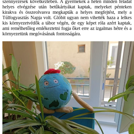
szennyezések következtében. A gyermekek a héten minden feladat
helyes elvégzése után betűkártyákat kaptak, melyeket pénteken
kirakva és összeolvasva megkapták a helyes megfejtést, mely a
Túlfogyasztás Napja volt. Glóbit ugyan nem vihették haza a lelkes
kis környezetvédők a tábor v
égén, de egy képet róla azért kaptak,
ami remélhetőleg emlékeztetni fogja őket erre az izgalmas hétre és a
környezetünk megóvásának fontosságára.