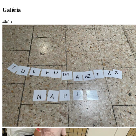
Galéria
4
kép