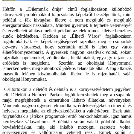
Hétfőn a „Dilemmák órája” című foglalkozáson különböző
környezeti problémákkal kapcsolatos képekről beszélgettünk, mint
például a fák kivágása, illetve a nem megújuló és megújuló
energiaforrások használata. Minden gyermek kifejthette véleményét
és érvelhetett állítása mellett például az elektromos, illetve benzines
autók kérdésében. Kedden az „Élhető Város” foglalkozáson
fogalomkártyák és képek segítségével rajzoltak meg a csoportok
egy-egy városrészt, hogy szerintük mitől is lehet egy város
élhető/környezetbarát. A gyerekek nagyon kreatívak voltak, sokan
rajzoltak napelemeket, zöldtetőket, bicikliutakat, egy-egy rajzon az
erdősítés is megjelent. Szerdán az ökológiai lábnyommal
ismerkedhettek meg különböző játékos feladatok által. A foglalkozás
második felében kiszámolhatták, illetve le is rajzolhatták saját
ökológiai lábnyomukat.
Csütörtökön a délelőtt és délután is a környezetvédelem jegyében
telt. Délelőtt a Nemzeti Parkok logóit kereshették meg a csapatok,
majd megfejthették a címerükön látható állatokat, növényeket.
Mindenki nagyon ügyesen elmondta az érdekességeket a címerről és
helyesen megtalálta az elhelyezkedésüket a vaktérképen. Ezek után
folytatódtak a játékos programok: erdő barkochbáztunk, igaz-hamis
kérdésekre válaszoltunk. A délután során valaki pólóból alkotott
bevásárlótáskát, míg aki inkább mozogni szeretett volna,
sorversenyen és váltófutáson vehetett részt. Ennek során a