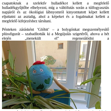
csapatoknak a szelektív hulladékot kellett a megfelelő
hulladékgyűjtőbe elhelyezni, míg a váltófutás során a túlfogyasztás
napjáról és az ökológiai lábnyomról kinyomtatott képet kellett
eljuttatni az asztalig, ahol a képeket és a fogalmakat kellett a
megfelelő kifejezéshez társítani.
Pénteken zárásként ’Glóbit’ – a bolygónkat megszemélyesítő
plüssfigurát – szabadították ki a Megújulás szigetéről, aho
va a hét
elején „menekült el” regenerálódni a