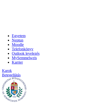
Egyetem
Neptun
Moodle
Telefonkönyv
Outlook levelezés
MySemmelweis
Karrier
Karok
Betegellátás