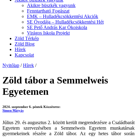
Akikre büszkék vagyunk
Fenntartható Fogászat
EMK – Hulladékcsökkentési Akciók
SE Óvodája – Hulladékcsökkentési Hét
SE Pető András Kar Ökoiskola
Virágos Iskola Projekt
Zöld Térkép
Zöld Blog
Hírek
Kapcsolat
Nyitólap
/
Hírek
/
Zöld tábor a Semmelweis
Egyetemen
2024. szeptember 6. péntek
Közzétette:
Simon Mátyás
Július 29. és augusztus 2. között került megrendezésre a Családbarát
Egyetem szervezésében a Semmelweis Egyetem munkatársak
gyermekeinek részére a Zöld tábor. Az egy hetes tábor során