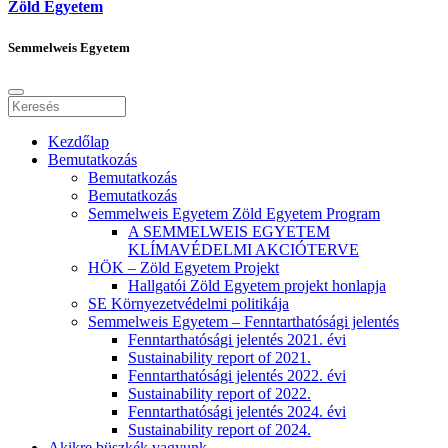
Zöld Egyetem
Semmelweis Egyetem
Kezdőlap
Bemutatkozás
Bemutatkozás
Bemutatkozás
Semmelweis Egyetem Zöld Egyetem Program
A SEMMELWEIS EGYETEM
KLÍMAVÉDELMI AKCIÓTERVE
HÖK – Zöld Egyetem Projekt
Hallgatói Zöld Egyetem projekt honlapja
SE Környezetvédelmi politikája
Semmelweis Egyetem – Fenntarthatósági jelentés
Fenntarthatósági jelentés 2021. évi
Sustainability report of 2021.
Fenntarthatósági jelentés 2022. évi
Sustainability report of 2022.
Fenntarthatósági jelentés 2024. évi
Sustainability report of 2024.
Akikre büszkék vagyunk