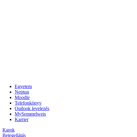
Egyetem
Neptun
Moodle
Telefonkönyv
Outlook levelezés
MySemmelweis
Karrier
Karok
Betegellátás