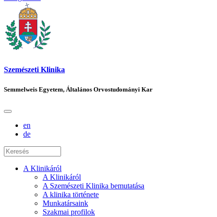
Szemészeti Klinika
Semmelweis Egyetem, Általános Orvostudományi Kar
en
de
A Klinikáról
A Klinikáról
A Szemészeti Klinika bemutatása
A klinika története
Munkatársaink
Szakmai profilok