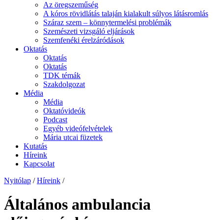
Az öregszeműség
A kóros rövidlátás talaján kialakult súlyos látásromlás
Száraz szem – könnytermelési problémák
Szemészeti vizsgáló eljárások
Szemfenéki érelzáródások
Oktatás
Oktatás
Oktatás
TDK témák
Szakdolgozat
Média
Média
Oktatóvideók
Podcast
Egyéb videófelvételek
Mária utcai füzetek
Kutatás
Híreink
Kapcsolat
Nyitólap
/
Híreink
/
Általános ambulancia