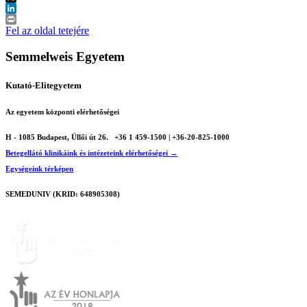
X
LinkedIn
Print
Fel az oldal tetejére
Semmelweis Egyetem
Kutató-Elitegyetem
Az egyetem központi elérhetőségei
H - 1085 Budapest, Üllői út 26.
+36 1 459-1500 | +36-20-825-1000
Betegellátó klinikáink és intézeteink elérhetőségei →
Egységeink térképen
SEMEDUNIV (KRID: 648905308)