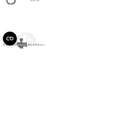
Semmelweis
Egyetem újság
július
Aktuális szám megtekintése (PDF)
Korábbi számok megtekintése
Semmelweis Egyetem
Alumni
AVIR
Családbarát Egyetem Program