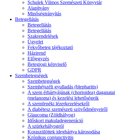
Schulek Vilmos Szemészeti Könyvtár
Alapítvány
Minőségirányítás
Betegellátás
Betegellátás
Betegellátás
Szakrendelések
Ügyelet
Fekvőbeteg tájékoztató
Házirend
Előjegyzés
Betegjogi képviselő
GDPR
Szembetegségek
Szembetegségek
Szemhéjszéli gyulladás (blepharitis)
A szem érhártyájának (chorioidea) daganatai
(melanoma) és kezelési lehetőségeik
A szemfenéki lézerkezelésekről
A diabétesz szemészeti szövődményeiről
Glaucoma (Zöldhályog)
Időskori makuladegeneráció
A szürkehályogról
Koraszülöttek ideghártya károsodása
Krónikus conjunctivitis