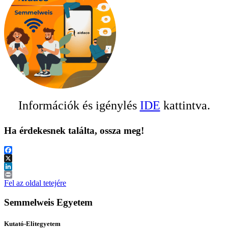
Információk és igénylés
IDE
kattintva.
Ha érdekesnek találta, ossza meg!
Facebook
X
LinkedIn
Print
Fel az oldal tetejére
Semmelweis Egyetem
Kutató-Elitegyetem