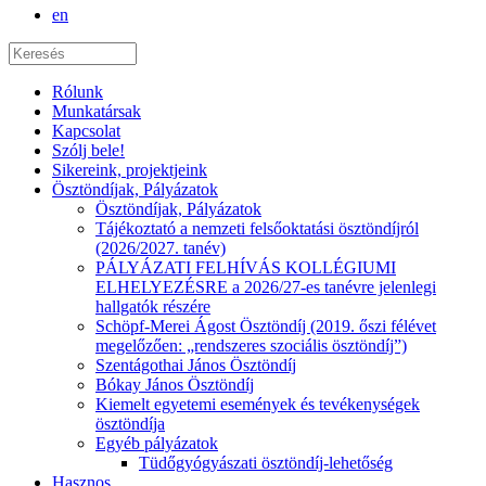
en
Rólunk
Munkatársak
Kapcsolat
Szólj bele!
Sikereink, projektjeink
Ösztöndíjak, Pályázatok
Ösztöndíjak, Pályázatok
Tájékoztató a nemzeti felsőoktatási ösztöndíjról
(2026/2027. tanév)
PÁLYÁZATI FELHÍVÁS KOLLÉGIUMI
ELHELYEZÉSRE a 2026/27-es tanévre jelenlegi
hallgatók részére
Schöpf-Merei Ágost Ösztöndíj (2019. őszi félévet
megelőzően: „rendszeres szociális ösztöndíj”)
Szentágothai János Ösztöndíj
Bókay János Ösztöndíj
Kiemelt egyetemi események és tevékenységek
ösztöndíja
Egyéb pályázatok
Tüdőgyógyászati ösztöndíj-lehetőség
Hasznos