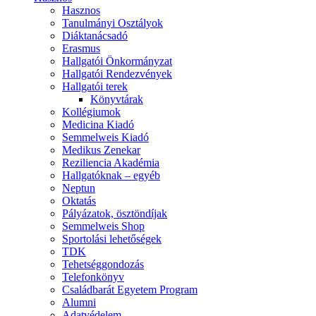
Hasznos
Tanulmányi Osztályok
Diáktanácsadó
Erasmus
Hallgatói Önkormányzat
Hallgatói Rendezvények
Hallgatói terek
Könyvtárak
Kollégiumok
Medicina Kiadó
Semmelweis Kiadó
Medikus Zenekar
Reziliencia Akadémia
Hallgatóknak – egyéb
Neptun
Oktatás
Pályázatok, ösztöndíjak
Semmelweis Shop
Sportolási lehetőségek
TDK
Tehetséggondozás
Telefonkönyv
Családbarát Egyetem Program
Alumni
Adatvédelem