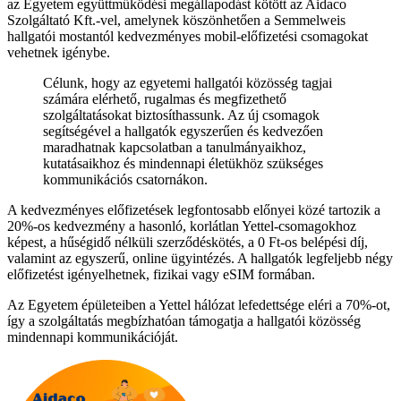
az Egyetem együttműködési megállapodást kötött az Aidaco
Szolgáltató Kft.-vel, amelynek köszönhetően a Semmelweis
hallgatói mostantól kedvezményes mobil-előfizetési csomagokat
vehetnek igénybe.
Célunk, hogy az egyetemi hallgatói közösség tagjai
számára elérhető, rugalmas és megfizethető
szolgáltatásokat biztosíthassunk. Az új csomagok
segítségével a hallgatók egyszerűen és kedvezően
maradhatnak kapcsolatban a tanulmányaikhoz,
kutatásaikhoz és mindennapi életükhöz szükséges
kommunikációs csatornákon.
A kedvezményes előfizetések legfontosabb előnyei közé tartozik a
20%-os kedvezmény a hasonló, korlátlan Yettel-csomagokhoz
képest, a hűségidő nélküli szerződéskötés, a 0 Ft-os belépési díj,
valamint az egyszerű, online ügyintézés. A hallgatók legfeljebb négy
előfizetést igényelhetnek, fizikai vagy eSIM formában.
Az Egyetem épületeiben a Yettel hálózat lefedettsége eléri a 70%-ot,
így a szolgáltatás megbízhatóan támogatja a hallgatói közösség
mindennapi kommunikációját.