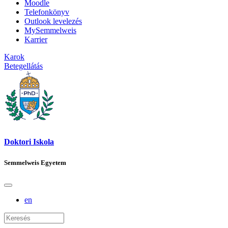
Moodle
Telefonkönyv
Outlook levelezés
MySemmelweis
Karrier
Karok
Betegellátás
Doktori Iskola
Semmelweis Egyetem
en