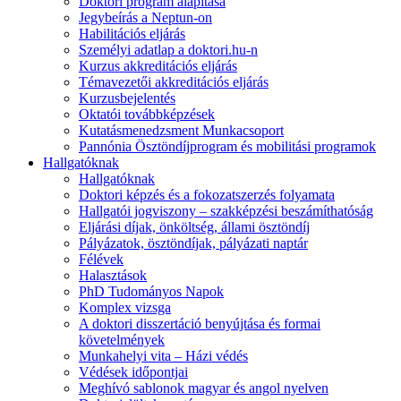
Doktori program alapítása
Jegybeírás a Neptun-on
Habilitációs eljárás
Személyi adatlap a doktori.hu-n
Kurzus akkreditációs eljárás
Témavezetői akkreditációs eljárás
Kurzusbejelentés
Oktatói továbbképzések
Kutatásmenedzsment Munkacsoport
Pannónia Ösztöndíjprogram és mobilitási programok
Hallgatóknak
Hallgatóknak
Doktori képzés és a fokozatszerzés folyamata
Hallgatói jogviszony – szakképzési beszámíthatóság
Eljárási díjak, önköltség, állami ösztöndíj
Pályázatok, ösztöndíjak, pályázati naptár
Félévek
Halasztások
PhD Tudományos Napok
Komplex vizsga
A doktori disszertáció benyújtása és formai
követelmények
Munkahelyi vita – Házi védés
Védések időpontjai
Meghívó sablonok magyar és angol nyelven