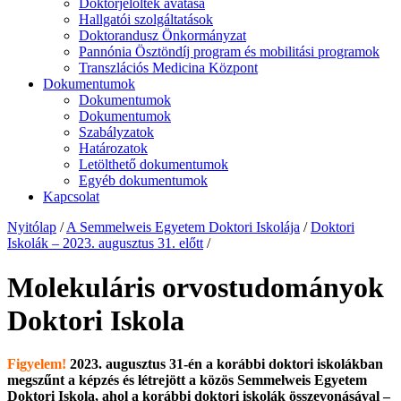
Doktorjelöltek avatása
Hallgatói szolgáltatások
Doktorandusz Önkormányzat
Pannónia Ösztöndíj program és mobilitási programok
Transzlációs Medicina Központ
Dokumentumok
Dokumentumok
Dokumentumok
Szabályzatok
Határozatok
Letölthető dokumentumok
Egyéb dokumentumok
Kapcsolat
Nyitólap
/
A Semmelweis Egyetem Doktori Iskolája
/
Doktori
Iskolák – 2023. augusztus 31. előtt
/
Molekuláris orvostudományok
Doktori Iskola
Figyelem!
2023. augusztus 31-én a korábbi doktori iskolákban
megszűnt a képzés és létrejött a közös Semmelweis Egyetem
Doktori Iskola, ahol a korábbi doktori iskolák összevonásával –