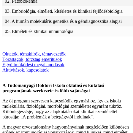
02. Patobiokémia
03. Embriológia, elméleti, kísérletes és klinikai fejlődésbiológia
04. A humán molekuláris genetika és a géndiagnosztika alapjai
05. Elméleti és klinikai immunológia
Oktatók, témakiírók, témavezetők
Törzstagok, törzstag emeritusok
Együttműködési megállapodások
Aktivitások, kapcsolatok
A Tudományági Doktori Iskola oktatási és kutatási
programjának szerkezete és főbb sajátságai
Az öt program szervesen kapcsolódik egymáshoz, így az iskola
molekuláris, fiziológiai, morfológiai szemléletet egyaránt tükröz.
Különlegessége, hogy az alapkutatásokat klinikai szemlélettel
párosítja: „A problémák a betegágytól indulnak”.
A magyar orvostudomány hagyományainak megfelelően különösen
erősek az immunológiai vonatkozások, mind klinikai, mind elméleti