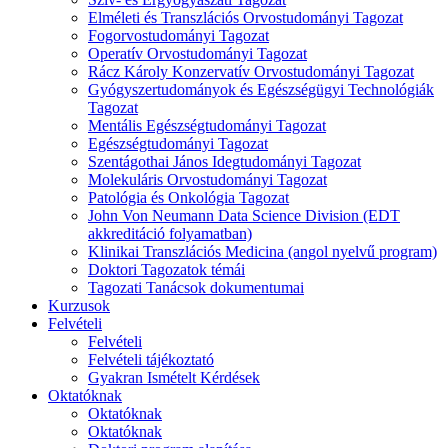
Elméleti és Transzlációs Orvostudományi Tagozat
Fogorvostudományi Tagozat
Operatív Orvostudományi Tagozat
Rácz Károly Konzervatív Orvostudományi Tagozat
Gyógyszertudományok és Egészségügyi Technológiák
Tagozat
Mentális Egészségtudományi Tagozat
Egészségtudományi Tagozat
Szentágothai János Idegtudományi Tagozat
Molekuláris Orvostudományi Tagozat
Patológia és Onkológia Tagozat
John Von Neumann Data Science Division (EDT
akkreditáció folyamatban)
Klinikai Transzlációs Medicina (angol nyelvű program)
Doktori Tagozatok témái
Tagozati Tanácsok dokumentumai
Kurzusok
Felvételi
Felvételi
Felvételi tájékoztató
Gyakran Ismételt Kérdések
Oktatóknak
Oktatóknak
Oktatóknak