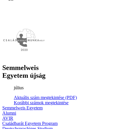
Semmelweis
Egyetem újság
július
Aktuális szám megtekintése (PDF)
Korábbi számok megtekintése
Semmelweis Egyetem
Alumni
AVIR
Családbarát Egyetem Program
Deutschsprachiges Studium