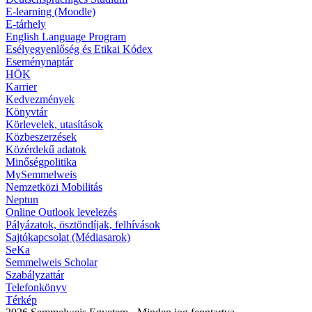
E-learning (Moodle)
E-tárhely
English Language Program
Esélyegyenlőség és Etikai Kódex
Eseménynaptár
HÖK
Karrier
Kedvezmények
Könyvtár
Körlevelek, utasítások
Közbeszerzések
Közérdekű adatok
Minőségpolitika
MySemmelweis
Nemzetközi Mobilitás
Neptun
Online Outlook levelezés
Pályázatok, ösztöndíjak, felhívások
Sajtókapcsolat (Médiasarok)
SeKa
Semmelweis Scholar
Szabályzattár
Telefonkönyv
Térkép