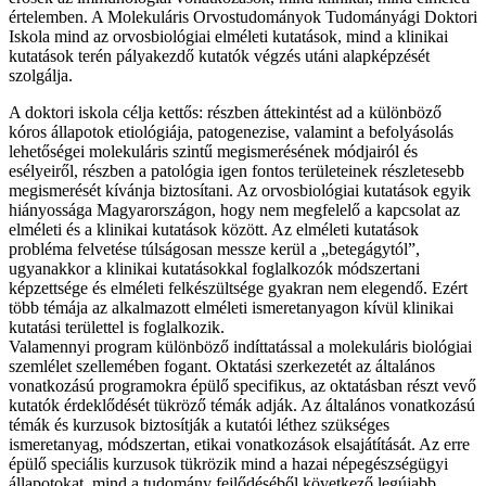
értelemben. A Molekuláris Orvostudományok Tudományági Doktori
Iskola mind az orvosbiológiai elméleti kutatások, mind a klinikai
kutatások terén pályakezdő kutatók végzés utáni alapképzését
szolgálja.
A doktori iskola célja kettős: részben áttekintést ad a különböző
kóros állapotok etiológiája, patogenezise, valamint a befolyásolás
lehetőségei molekuláris szintű megismerésének módjairól és
esélyeiről, részben a patológia igen fontos területeinek részletesebb
megismerését kívánja biztosítani. Az orvosbiológiai kutatások egyik
hiányossága Magyarországon, hogy nem megfelelő a kapcsolat az
elméleti és a klinikai kutatások között. Az elméleti kutatások
probléma felvetése túlságosan messze kerül a „betegágytól”,
ugyanakkor a klinikai kutatásokkal foglalkozók módszertani
képzettsége és elméleti felkészültsége gyakran nem elegendő. Ezért
több témája az alkalmazott elméleti ismeretanyagon kívül klinikai
kutatási területtel is foglalkozik.
Valamennyi program különböző indíttatással a molekuláris biológiai
szemlélet szellemében fogant. Oktatási szerkezetét az általános
vonatkozású programokra épülő specifikus, az oktatásban részt vevő
kutatók érdeklődését tükröző témák adják. Az általános vonatkozású
témák és kurzusok biztosítják a kutatói léthez szükséges
ismeretanyag, módszertan, etikai vonatkozások elsajátítását. Az erre
épülő speciális kurzusok tükrözik mind a hazai népegészségügyi
állapotokat, mind a tudomány fejlődéséből következő legújabb