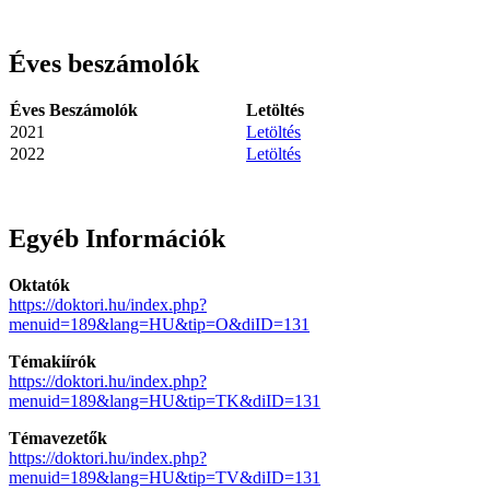
Éves beszámolók
Éves Beszámolók
Letöltés
2021
Letöltés
2022
Letöltés
Egyéb Információk
Oktatók
https://doktori.hu/index.php?
menuid=189&lang=HU&tip=O&diID=131
Témakiírók
https://doktori.hu/index.php?
menuid=189&lang=HU&tip=TK&diID=131
Témavezetők
https://doktori.hu/index.php?
menuid=189&lang=HU&tip=TV&diID=131