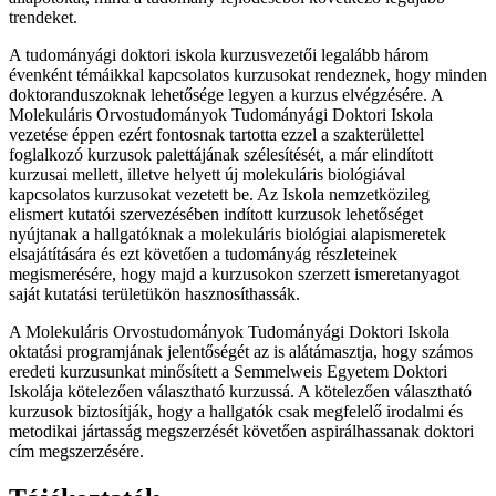
trendeket.
A tudományági doktori iskola kurzusvezetői legalább három
évenként témáikkal kapcsolatos kurzusokat rendeznek, hogy minden
doktoranduszoknak lehetősége legyen a kurzus elvégzésére. A
Molekuláris Orvostudományok Tudományági Doktori Iskola
vezetése éppen ezért fontosnak tartotta ezzel a szakterülettel
foglalkozó kurzusok palettájának szélesítését, a már elindított
kurzusai mellett, illetve helyett új molekuláris biológiával
kapcsolatos kurzusokat vezetett be. Az Iskola nemzetközileg
elismert kutatói szervezésében indított kurzusok lehetőséget
nyújtanak a hallgatóknak a molekuláris biológiai alapismeretek
elsajátítására és ezt követően a tudományág részleteinek
megismerésére, hogy majd a kurzusokon szerzett ismeretanyagot
saját kutatási területükön hasznosíthassák.
A Molekuláris Orvostudományok Tudományági Doktori Iskola
oktatási programjának jelentőségét az is alátámasztja, hogy számos
eredeti kurzusunkat minősített a Semmelweis Egyetem Doktori
Iskolája kötelezően választható kurzussá. A kötelezően választható
kurzusok biztosítják, hogy a hallgatók csak megfelelő irodalmi és
metodikai jártasság megszerzését követően aspirálhassanak doktori
cím megszerzésére.