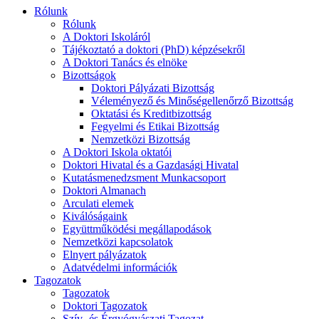
Rólunk
Rólunk
A Doktori Iskoláról
Tájékoztató a doktori (PhD) képzésekről
A Doktori Tanács és elnöke
Bizottságok
Doktori Pályázati Bizottság
Véleményező és Minőségellenőrző Bizottság
Oktatási és Kreditbizottság
Fegyelmi és Etikai Bizottság
Nemzetközi Bizottság
A Doktori Iskola oktatói
Doktori Hivatal és a Gazdasági Hivatal
Kutatásmenedzsment Munkacsoport
Doktori Almanach
Arculati elemek
Kiválóságaink
Együttműködési megállapodások
Nemzetközi kapcsolatok
Elnyert pályázatok
Adatvédelmi információk
Tagozatok
Tagozatok
Doktori Tagozatok
Szív- és Érgyógyászati Tagozat