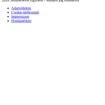
2026 Semmelweis Egyetem - Minden jog fenntartva
Adatvédelem
Cookie-tájékoztató
Impresszum
Honlaptérkép