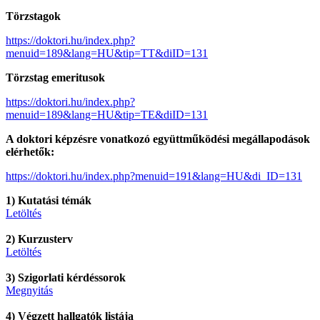
Törzstagok
https://doktori.hu/index.php?
menuid=189&lang=HU&tip=TT&diID=131
Törzstag emeritusok
https://doktori.hu/index.php?
menuid=189&lang=HU&tip=TE&diID=131
A doktori képzésre vonatkozó együttműködési megállapodások
elérhetők:
https://doktori.hu/index.php?menuid=191&lang=HU&di_ID=131
1) Kutatási témák
Letöltés
2) Kurzusterv
Letöltés
3) Szigorlati kérdéssorok
Megnyitás
4) Végzett hallgatók listája