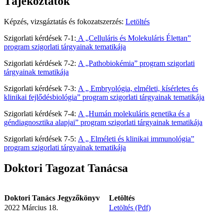
Tájékoztatók
Képzés, vizsgáztatás és fokozatszerzés:
Letöltés
Szigorlati kérdések 7-1:
A „Celluláris és Molekuláris Élettan”
program szigorlati tárgyainak tematikája
Szigorlati kérdések 7-2:
A „Pathobiokémia” program szigorlati
tárgyainak tematikája
Szigorlati kérdések 7-3:
A „ Embryológia, elméleti, kísérletes és
klinikai fejlődésbiológia” program szigorlati tárgyainak tematikája
Szigorlati kérdések 7-4:
A „Humán molekuláris genetika és a
géndiagnosztika alapjai” program szigorlati tárgyainak tematikája
Szigorlati kérdések 7-5:
A „ Elméleti és klinikai immunológia”
program szigorlati tárgyainak tematikája
Doktori Tagozat Tanácsa
Doktori Tanács Jegyzőkönyv
Letöltés
2022 Március 18.
Letöltés (Pdf)