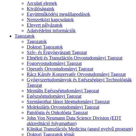
Arculati elemek
Kiválóságaink
Együttműködési megállapodások
Nemzetközi kapcsolatok
Elnyert pályázatok
Adatvédelmi információk
Tagozatok
Tagozatok
Doktori Tagozatok
Szív- és Érgyógyászati Tagozat
Elméleti és Transzlációs Orvostudományi Tagozat
Fogorvostudományi Tagozat
Operatív Orvostudományi Tagozat
Rácz Károly Konzervatív Orvostudományi Tagozat
Gyógyszertudományok és Egészségügyi Technológiák
Tagozat
Mentális Egészségtudományi Tagozat
Egészségtudományi Tagozat
Szentágothai János Idegtudományi Tagozat
Molekuláris Orvostudományi Tagozat
Patológia és Onkológia Tagozat
John Von Neumann Data Science Division (EDT
akkreditáció folyamatban)
Klinikai Transzlációs Medicina (angol nyelvű program)
Doktori Tagozatok témái