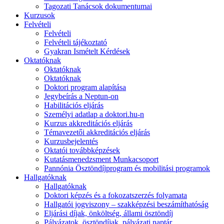
Tagozati Tanácsok dokumentumai
Kurzusok
Felvételi
Felvételi
Felvételi tájékoztató
Gyakran Ismételt Kérdések
Oktatóknak
Oktatóknak
Oktatóknak
Doktori program alapítása
Jegybeírás a Neptun-on
Habilitációs eljárás
Személyi adatlap a doktori.hu-n
Kurzus akkreditációs eljárás
Témavezetői akkreditációs eljárás
Kurzusbejelentés
Oktatói továbbképzések
Kutatásmenedzsment Munkacsoport
Pannónia Ösztöndíjprogram és mobilitási programok
Hallgatóknak
Hallgatóknak
Doktori képzés és a fokozatszerzés folyamata
Hallgatói jogviszony – szakképzési beszámíthatóság
Eljárási díjak, önköltség, állami ösztöndíj
Pályázatok, ösztöndíjak, pályázati naptár