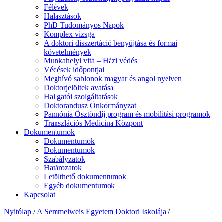
Félévek
Halasztások
PhD Tudományos Napok
Komplex vizsga
A doktori disszertáció benyújtása és formai
követelmények
Munkahelyi vita – Házi védés
Védések időpontjai
Meghívó sablonok magyar és angol nyelven
Doktorjelöltek avatása
Hallgatói szolgáltatások
Doktorandusz Önkormányzat
Pannónia Ösztöndíj program és mobilitási programok
Transzlációs Medicina Központ
Dokumentumok
Dokumentumok
Dokumentumok
Szabályzatok
Határozatok
Letölthető dokumentumok
Egyéb dokumentumok
Kapcsolat
Nyitólap
/
A Semmelweis Egyetem Doktori Iskolája
/