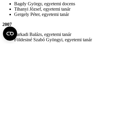
Bagdy György, egyetemi docens
Tihanyi József, egyetemi tanár
Gergely Péter, egyetemi tanár
2007
Sarkadi Balázs, egyetemi tanár
Földesiné Szabó Gyöngyi, egyetemi tanár
2006
Füst György, egyetemi tanár
Nagy Zoltán, egyetemi tanár
2005
Kádár Anna, egyetemi tanár
Kopper László, egyetemi tanár
Monos Emil, egyetemi tanár
Rajna Péter, egyetemi tanár
Vincze Zoltán, egyetemi tanár
2004
Frenkl Róbert, egyetemi tanár
Halász Béla, egyetemi tanár