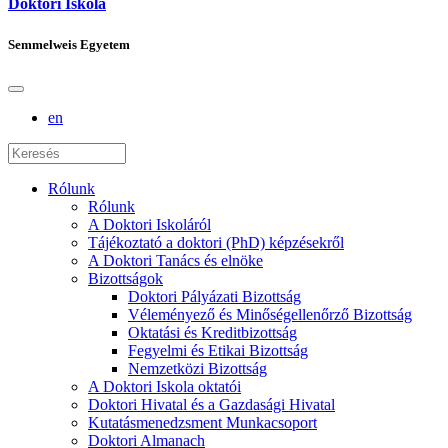
Doktori Iskola
Semmelweis Egyetem
en
Rólunk
Rólunk
A Doktori Iskoláról
Tájékoztató a doktori (PhD) képzésekről
A Doktori Tanács és elnöke
Bizottságok
Doktori Pályázati Bizottság
Véleményező és Minőségellenőrző Bizottság
Oktatási és Kreditbizottság
Fegyelmi és Etikai Bizottság
Nemzetközi Bizottság
A Doktori Iskola oktatói
Doktori Hivatal és a Gazdasági Hivatal
Kutatásmenedzsment Munkacsoport
Doktori Almanach