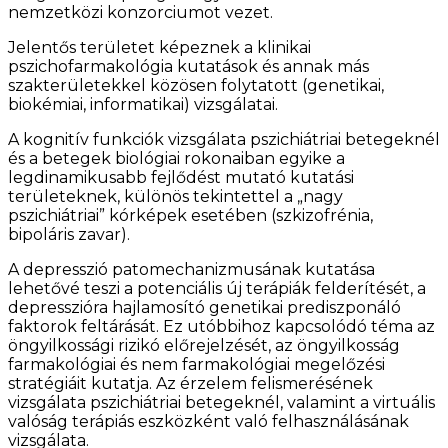
nemzetközi konzorciumot vezet.
Jelentős területet képeznek a klinikai
pszichofarmakológia kutatások és annak más
szakterületekkel közösen folytatott (genetikai,
biokémiai, informatikai) vizsgálatai.
A kognitív funkciók vizsgálata pszichiátriai betegeknél
és a betegek biológiai rokonaiban egyike a
legdinamikusabb fejlődést mutató kutatási
területeknek, különös tekintettel a „nagy
pszichiátriai” kórképek esetében (szkizofrénia,
bipoláris zavar).
A depresszió patomechanizmusának kutatása
lehetővé teszi a potenciális új terápiák felderítését, a
depresszióra hajlamosító genetikai prediszponáló
faktorok feltárását. Ez utóbbihoz kapcsolódó téma az
öngyilkossági rizikó előrejelzését, az öngyilkosság
farmakológiai és nem farmakológiai megelőzési
stratégiáit kutatja. Az érzelem felismerésének
vizsgálata pszichiátriai betegeknél, valamint a virtuális
valóság terápiás eszközként való felhasználásának
vizsgálata.