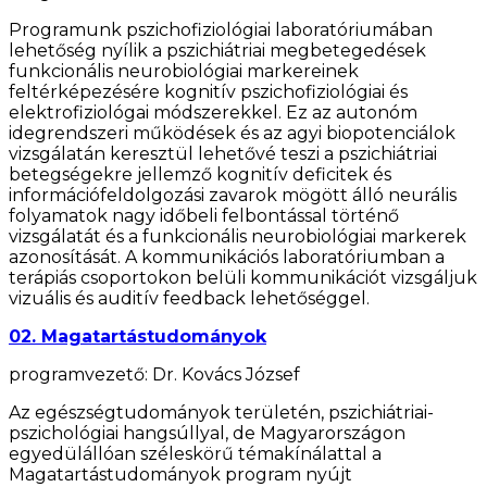
Programunk pszichofiziológiai laboratóriumában
lehetőség nyílik a pszichiátriai megbetegedések
funkcionális neurobiológiai markereinek
feltérképezésére kognitív pszichofiziológiai és
elektrofiziológai módszerekkel. Ez az autonóm
idegrendszeri működések és az agyi biopotenciálok
vizsgálatán keresztül lehetővé teszi a pszichiátriai
betegségekre jellemző kognitív deficitek és
információfeldolgozási zavarok mögött álló neurális
folyamatok nagy időbeli felbontással történő
vizsgálatát és a funkcionális neurobiológiai markerek
azonosítását. A kommunikációs laboratóriumban a
terápiás csoportokon belüli kommunikációt vizsgáljuk
vizuális és auditív feedback lehetőséggel.
02. Magatartástudományok
programvezető: Dr. Kovács József
Az egészségtudományok területén, pszichiátriai-
pszichológiai hangsúllyal, de Magyarországon
egyedülállóan széleskörű témakínálattal a
Magatartástudományok program nyújt