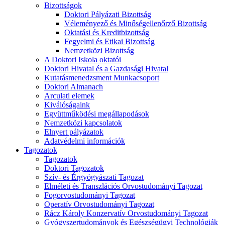
Bizottságok
Doktori Pályázati Bizottság
Véleményező és Minőségellenőrző Bizottság
Oktatási és Kreditbizottság
Fegyelmi és Etikai Bizottság
Nemzetközi Bizottság
A Doktori Iskola oktatói
Doktori Hivatal és a Gazdasági Hivatal
Kutatásmenedzsment Munkacsoport
Doktori Almanach
Arculati elemek
Kiválóságaink
Együttműködési megállapodások
Nemzetközi kapcsolatok
Elnyert pályázatok
Adatvédelmi információk
Tagozatok
Tagozatok
Doktori Tagozatok
Szív- és Érgyógyászati Tagozat
Elméleti és Transzlációs Orvostudományi Tagozat
Fogorvostudományi Tagozat
Operatív Orvostudományi Tagozat
Rácz Károly Konzervatív Orvostudományi Tagozat
Gyógyszertudományok és Egészségügyi Technológiák