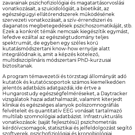
zavarainak pszichofiziológiai és magatartásorvoslási
vonatkozásait, a szuicidológiát, a bioetikát, az
egészségügyi ellátórendszerek működésének
szervezeti vonatkozásait, a szív-érrendszeri és
daganatos megbetegedések pszichoszomatikáját, stb.
Ezek a konkrét témák nemcsak kiegészítik egymást,
lefedve ezáltal az egészségtudomány teljes
spektrumát, de egyben egy széles körű
kutatásmódszertani know-how ernyője alatt
integrálódnak is, amit a képzés kötelező,
multidiszciplináris módszertani PhD-kurzusai
biztosítanak.
A program témavezetői és törzstagi állományát adó
kutatók és kutatócsoportok számos kiemelkedően
jelentős adatbázis adatgazdái, ide értve a
Hungarostudy egészségfelméréseket, a Daytracker
vizsgálatok hazai adathalmazát, valamint kiterjedt
klinikai és egészséges alanyok poliszomnográfiás
felvételeit és quantitatív EEG vonásait tartalmazó
multilab szomnológiai adatbázist. Infrastrukturális
vonatkozások: (saját fejlesztésű) pszichometriás
kérdőívcsomagok, statisztikai és jelfeldolgozást segítő
szoftverek, pszichofiziológiai és kronobiológiai