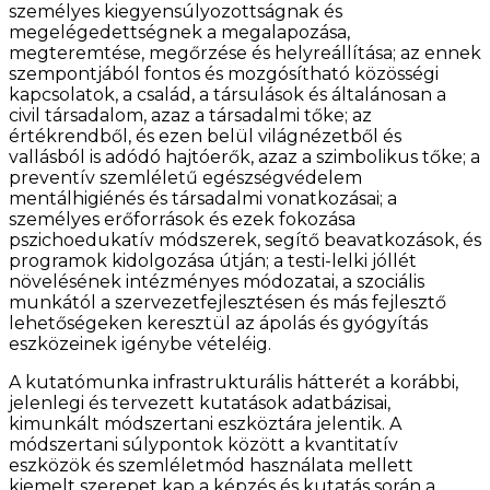
személyes kiegyensúlyozottságnak és
megelégedettségnek a megalapozása,
megteremtése, megőrzése és helyreállítása; az ennek
szempontjából fontos és mozgósítható közösségi
kapcsolatok, a család, a társulások és általánosan a
civil társadalom, azaz a társadalmi tőke; az
értékrendből, és ezen belül világnézetből és
vallásból is adódó hajtóerők, azaz a szimbolikus tőke; a
preventív szemléletű egészségvédelem
mentálhigiénés és társadalmi vonatkozásai; a
személyes erőforrások és ezek fokozása
pszichoedukatív módszerek, segítő beavatkozások, és
programok kidolgozása útján; a testi-lelki jóllét
növelésének intézményes módozatai, a szociális
munkától a szervezetfejlesztésen és más fejlesztő
lehetőségeken keresztül az ápolás és gyógyítás
eszközeinek igénybe vételéig.
A kutatómunka infrastrukturális hátterét a korábbi,
jelenlegi és tervezett kutatások adatbázisai,
kimunkált módszertani eszköztára jelentik. A
módszertani súlypontok között a kvantitatív
eszközök és szemléletmód használata mellett
kiemelt szerepet kap a képzés és kutatás során a