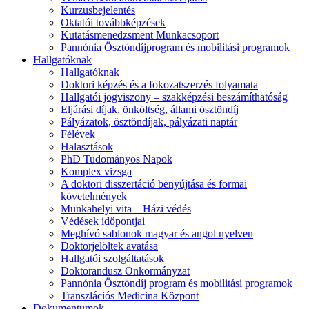
Kurzusbejelentés
Oktatói továbbképzések
Kutatásmenedzsment Munkacsoport
Pannónia Ösztöndíjprogram és mobilitási programok
Hallgatóknak
Hallgatóknak
Doktori képzés és a fokozatszerzés folyamata
Hallgatói jogviszony – szakképzési beszámíthatóság
Eljárási díjak, önköltség, állami ösztöndíj
Pályázatok, ösztöndíjak, pályázati naptár
Félévek
Halasztások
PhD Tudományos Napok
Komplex vizsga
A doktori disszertáció benyújtása és formai
követelmények
Munkahelyi vita – Házi védés
Védések időpontjai
Meghívó sablonok magyar és angol nyelven
Doktorjelöltek avatása
Hallgatói szolgáltatások
Doktorandusz Önkormányzat
Pannónia Ösztöndíj program és mobilitási programok
Transzlációs Medicina Központ
Dokumentumok