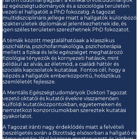
három tudományágban: a klinikai orvostudományok
az egészségtudományok és a szociológia területén
vezeti el hallgatóit a PhD fokozatig. A tagozat
multidiszciplináris jellege miatt a hallgatók különböző
szakterületek diplomáival jelentkezhetnek ide, és
igen széles területen szerezhetnek PhD fokozatot.
A témák között megtalálhatóaak a klasszikus
pszichiátria, pszichofarmakológia, pszichoterápia
mellett a fizikai és lelki egészséget meghatározó
fiziológiai tényezők és környezeti hatások, mint
például az alvás, az életmód, a családi háttér és
szociális kapcsolatok kutatásai. Fontos cél, hogy a
képzés a hallgatók emberközpontú, holisztikus
szemléletét fejlessze.
A Mentális Egészségtudományok Doktori Tagozat
vezető oktatói és kutatói évekre visszamenően
külföldi kutatóközpontokban, egyetemeken és
nemzetközi konzorciumokban szereztek kutatási
gyakorlatot.
A Tagozat iránti nagy érdeklődés miatt a felvételi
beszélgetés során a Bizottság elsősorban a hallgató és
témavezetője által közösen megtervezett és írásban