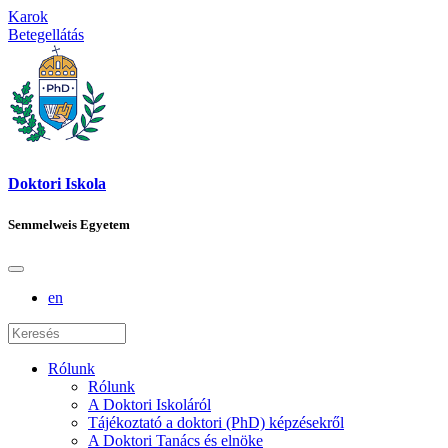
Karok
Betegellátás
Doktori Iskola
Semmelweis Egyetem
en
Rólunk
Rólunk
A Doktori Iskoláról
Tájékoztató a doktori (PhD) képzésekről
A Doktori Tanács és elnöke