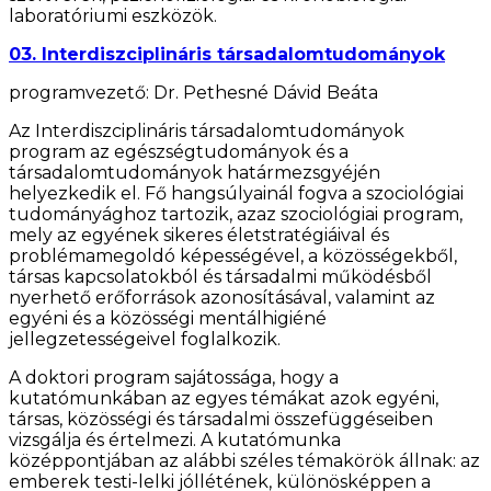
laboratóriumi eszközök.
03. Interdiszciplináris társadalomtudományok
programvezető: Dr. Pethesné Dávid Beáta
Az Interdiszciplináris társadalomtudományok
program az egészségtudományok és a
társadalomtudományok határmezsgyéjén
helyezkedik el. Fő hangsúlyainál fogva a szociológiai
tudományághoz tartozik, azaz szociológiai program,
mely az egyének sikeres életstratégiáival és
problémamegoldó képességével, a közösségekből,
társas kapcsolatokból és társadalmi működésből
nyerhető erőforrások azonosításával, valamint az
egyéni és a közösségi mentálhigiéné
jellegzetességeivel foglalkozik.
A doktori program sajátossága, hogy a
kutatómunkában az egyes témákat azok egyéni,
társas, közösségi és társadalmi összefüggéseiben
vizsgálja és értelmezi. A kutatómunka
középpontjában az alábbi széles témakörök állnak: az
emberek testi-lelki jóllétének, különösképpen a