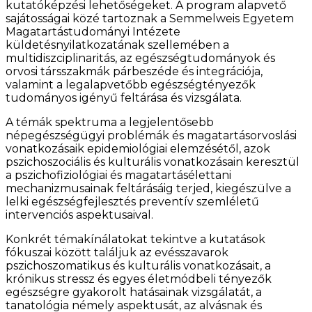
kutatóképzési lehetőségeket. A program alapvető
sajátosságai közé tartoznak a Semmelweis Egyetem
Magatartástudományi Intézete
küldetésnyilatkozatának szellemében a
multidiszciplinaritás, az egészségtudományok és
orvosi társszakmák párbeszéde és integrációja,
valamint a legalapvetőbb egészségtényezők
tudományos igényű feltárása és vizsgálata.
A témák spektruma a legjelentősebb
népegészségügyi problémák és magatartásorvoslási
vonatkozásaik epidemiológiai elemzésétől, azok
pszichoszociális és kulturális vonatkozásain keresztül
a pszichofiziológiai és magatartásélettani
mechanizmusainak feltárásáig terjed, kiegészülve a
lelki egészségfejlesztés preventív szemléletű
intervenciós aspektusaival.
Konkrét témakínálatokat tekintve a kutatások
fókuszai között találjuk az evésszavarok
pszichoszomatikus és kulturális vonatkozásait, a
krónikus stressz és egyes életmódbeli tényezők
egészségre gyakorolt hatásainak vizsgálatát, a
tanatológia némely aspektusát, az alvásnak és