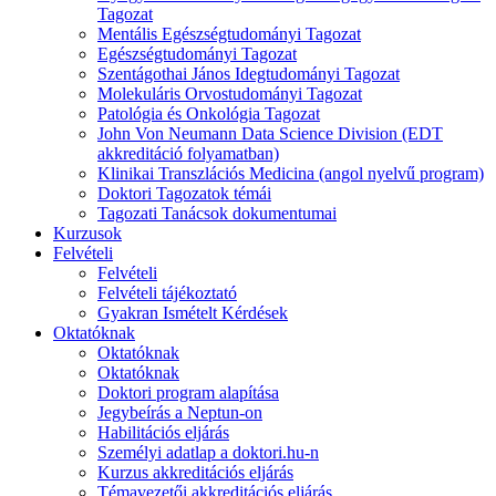
Tagozat
Mentális Egészségtudományi Tagozat
Egészségtudományi Tagozat
Szentágothai János Idegtudományi Tagozat
Molekuláris Orvostudományi Tagozat
Patológia és Onkológia Tagozat
John Von Neumann Data Science Division (EDT
akkreditáció folyamatban)
Klinikai Transzlációs Medicina (angol nyelvű program)
Doktori Tagozatok témái
Tagozati Tanácsok dokumentumai
Kurzusok
Felvételi
Felvételi
Felvételi tájékoztató
Gyakran Ismételt Kérdések
Oktatóknak
Oktatóknak
Oktatóknak
Doktori program alapítása
Jegybeírás a Neptun-on
Habilitációs eljárás
Személyi adatlap a doktori.hu-n
Kurzus akkreditációs eljárás
Témavezetői akkreditációs eljárás