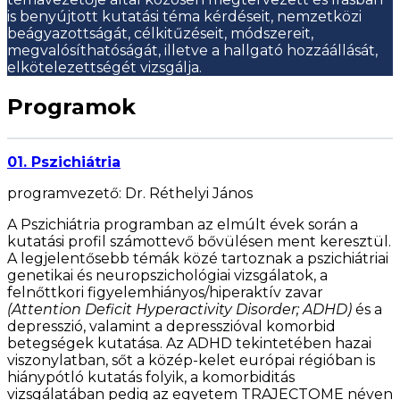
is benyújtott kutatási téma kérdéseit, nemzetközi
beágyazottságát, célkitűzéseit, módszereit,
megvalósíthatóságát, illetve a hallgató hozzáállását,
elkötelezettségét vizsgálja.
Programok
01. Pszichiátria
programvezető: Dr. Réthelyi János
A Pszichiátria programban az elmúlt évek során a
kutatási profil számottevő bővülésen ment keresztül.
A legjelentősebb témák közé tartoznak a pszichiátriai
genetikai és neuropszichológiai vizsgálatok, a
felnőttkori figyelemhiányos/hiperaktív zavar
(Attention Deficit Hyperactivity Disorder; ADHD)
és a
depresszió, valamint a depresszióval komorbid
betegségek kutatása. Az ADHD tekintetében hazai
viszonylatban, sőt a közép-kelet európai régióban is
hiánypótló kutatás folyik, a komorbiditás
vizsgálatában pedig az egyetem TRAJECTOME néven