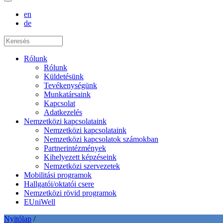
en
de
Rólunk
Rólunk
Küldetésünk
Tevékenységünk
Munkatársaink
Kapcsolat
Adatkezelés
Nemzetközi kapcsolataink
Nemzetközi kapcsolataink
Nemzetközi kapcsolatok számokban
Partnerintézmények
Kihelyezett képzéseink
Nemzetközi szervezetek
Mobilitási programok
Hallgatói/oktatói csere
Nemzetközi rövid programok
EUniWell
Nyitólap
/