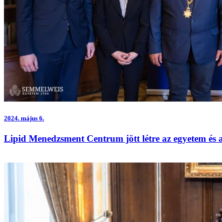
2024.
május 6.
Lipid Menedzsment Centrum jött létre az egyetem és