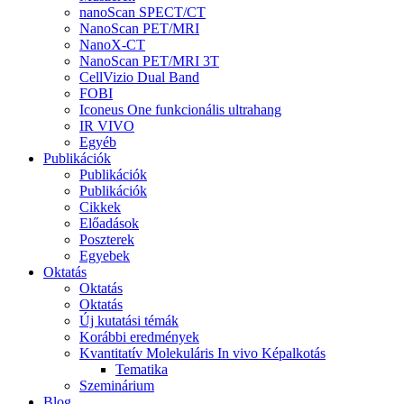
nanoScan SPECT/CT
NanoScan PET/MRI
NanoX-CT
NanoScan PET/MRI 3T
CellVizio Dual Band
FOBI
Iconeus One funkcionális ultrahang
IR VIVO
Egyéb
Publikációk
Publikációk
Publikációk
Cikkek
Előadások
Poszterek
Egyebek
Oktatás
Oktatás
Oktatás
Új kutatási témák
Korábbi eredmények
Kvantitatív Molekuláris In vivo Képalkotás
Tematika
Szeminárium
Blog