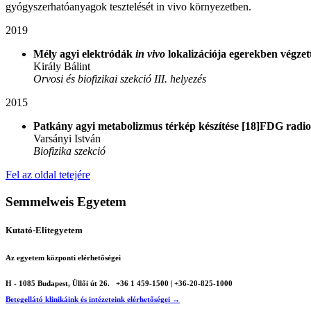
gyógyszerhatóanyagok tesztelését in vivo környezetben.
2019
Mély agyi elektródák
in vivo
lokalizációja egerekben végzett
Király Bálint
Orvosi és biofizikai szekció III. helyezés
2015
Patkány agyi metabolizmus térkép készítése [18]FDG radio
Varsányi István
Biofizika szekció
Fel az oldal tetejére
Semmelweis Egyetem
Kutató-Elitegyetem
Az egyetem központi elérhetőségei
H - 1085 Budapest, Üllői út 26.
+36 1 459-1500 | +36-20-825-1000
Betegellátó klinikáink és intézeteink elérhetőségei →