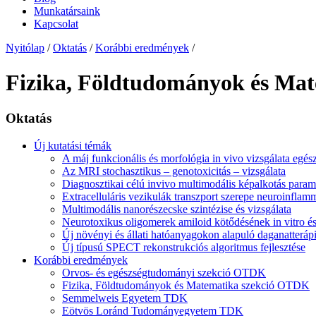
Munkatársaink
Kapcsolat
Nyitólap
/
Oktatás
/
Korábbi eredmények
/
Fizika, Földtudományok és Ma
Oktatás
Új kutatási témák
A máj funkcionális és morfológia in vivo vizsgálata egés
Az MRI stochasztikus – genotoxicitás – vizsgálata
Diagnosztikai célú invivo multimodális képalkotás parame
Extracelluláris vezikulák transzport szerepe neuroinfla
Multimodális nanorészecske szintézise és vizsgálata
Neurotoxikus oligomerek amiloid kötődésének in vitro é
Új növényi és állati hatóanyagokon alapuló daganatteráp
Új típusú SPECT rekonstrukciós algoritmus fejlesztése
Korábbi eredmények
Orvos- és egészségtudományi szekció OTDK
Fizika, Földtudományok és Matematika szekció OTDK
Semmelweis Egyetem TDK
Eötvös Loránd Tudományegyetem TDK