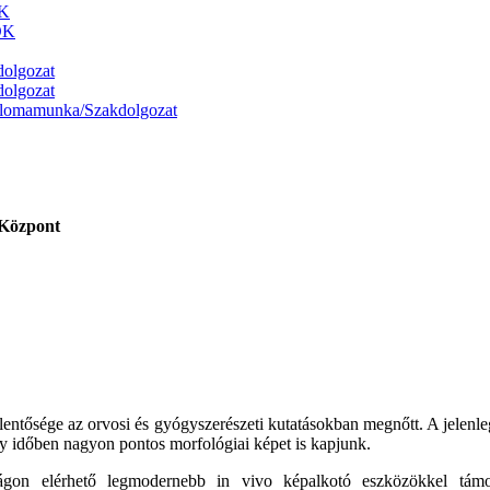
DK
DK
olgozat
olgozat
plomamunka/Szakdolgozat
 Központ
elentősége az orvosi és gyógyszerészeti kutatásokban megnőtt. A jelenle
egy időben nagyon pontos morfológiai képet is kapjunk.
lágon elérhető legmodernebb in vivo képalkotó eszközökkel tám