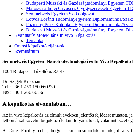
Budapesti Műszaki és Gazdaságtudományi Egyetem T
Marosvásárhelyi Orvosi és Gyógyszerészeti Egyetem T
Semmelweis Egyetem Szakdolgozat
Eötvös Loránd Tudományegyetem Diplomamunka/Szakd
Pázmány Péter Katolikus Egyetem Diplomamunka/Szakd
Budapesti Műszaki és Gazdaságtudományi Egyetem Di
Kvantitatív Molekuláris In vivo Képalkotás
Tematika
Orvosi képalkotó eljárások
Szeminárium
Semmelweis Egyetem Nanobiotechnológiai és In Vivo Képalkotó
1094 Budapest, Tűzoltó u. 37-47.
Dr. Szigeti Krisztián
Tel.: +36 1 459 1500/60239
Fax: +36 1 266 66 56
A képalkotás élvonalában…
Az in vivo képalkotás az elmúlt években jelentős fejlődést mutatott, j
felbontással követni tudjuk az élettani folyamatokat, valamint ezzel 
A Core Facility célja, hogy a kutatócsoportok munkáját a vi