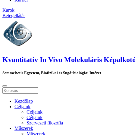
Karok
Betegellátás
Kvantitatív In Vivo Molekuláris Képalko
Semmelweis Egyetem, Biofizikai és Sugárbiológiai Intézet
Kezdőlap
Céljaink
Céljaink
Céljaink
Szervezeti filozófia
Műszerek
Műszerek