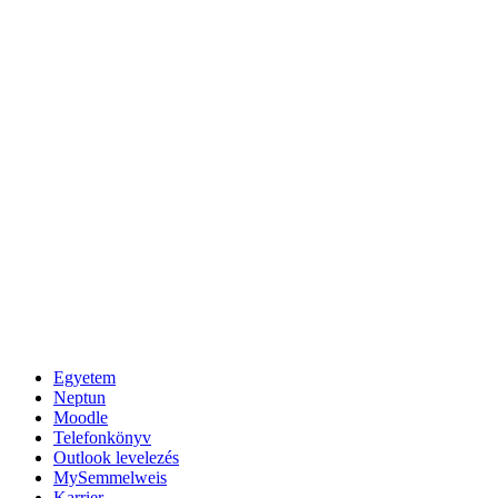
Egyetem
Neptun
Moodle
Telefonkönyv
Outlook levelezés
MySemmelweis
Karrier