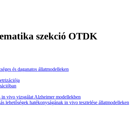
tematika szekció OTDK
zséges és daganatos állatmodelleken
trizációja
mmációban
s in vivo vizsgálat Alzheimer modellekben
iás lehetőségek hatékonyságának in vivo tesztelése állatmodelleken