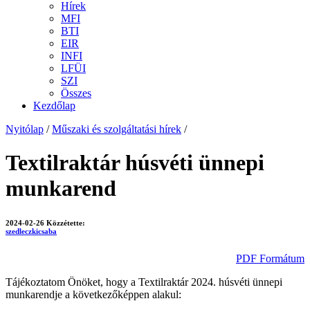
Hírek
MFI
BTI
EIR
INFI
LFÜI
SZI
Összes
Kezdőlap
Nyitólap
/
Műszaki és szolgáltatási hírek
/
Textilraktár húsvéti ünnepi
munkarend
2024-02-26
Közzétette:
szedleczkicsaba
PDF Formátum
Tájékoztatom Önöket, hogy a Textilraktár 2024. húsvéti ünnepi
munkarendje a következőképpen alakul: