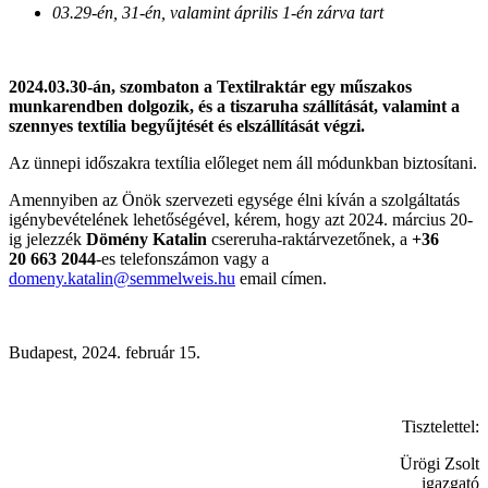
03.29-én, 31-én, valamint április 1-én zárva tart
2024.03.30-án, szombaton a Textilraktár egy műszakos
munkarendben dolgozik, és a tiszaruha szállítását, valamint a
szennyes textília begyűjtését és elszállítását végzi.
Az ünnepi időszakra textília előleget nem áll módunkban biztosítani.
Amennyiben az Önök szervezeti egysége élni kíván a szolgáltatás
igénybevételének lehetőségével, kérem, hogy azt 2024. március 20-
ig jelezzék
Dömény Katalin
csereruha-raktárvezetőnek, a
+36
20 663 2044
-es telefonszámon vagy a
domeny.katalin@semmelweis.hu
email címen.
Budapest, 2024. február 15.
Tisztelettel:
Ürögi Zsolt
igazgató