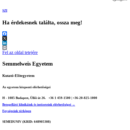
SZI
Ha érdekesnek találta, ossza meg!
Facebook
X
LinkedIn
Print
Fel az oldal tetejére
Semmelweis Egyetem
Kutató-Elitegyetem
Az egyetem központi elérhetőségei
H - 1085 Budapest, Üllői út 26.
+36 1 459-1500 | +36-20-825-1000
Betegellátó klinikáink és intézeteink elérhetőségei →
Egységeink térképen
SEMEDUNIV (KRID: 648905308)