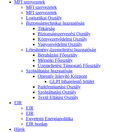
MFI szervezetek
MFI szervezetek
MFI szervezetek
Logisztikai Osztály
Biztonságtechnikai Igazgatóság
Titkárság
Biztonságszervezési Osztály
Környezetvédelmi Osztály
Vagyonvédelmi Osztály
Létesítmény-üzemeltetési Igazgatóság
Beruházási Főosztály
Mérnöki Főosztály
Üzemeltetést Támogató Főosztály
Szolgáltatási Igazgatóság
Operatív Irányító Központ
GLPI hibajelentő felület
Parkfenntartási Osztály
Szolgáltatási Osztály
Textil Ellátási Osztály
EIR
EIR
EIR
Egyetemi Energiapolitika
EIR honlap
Hírek