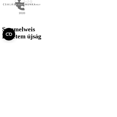
Semmelweis
Egyetem újság
július
Aktuális szám megtekintése (PDF)
Korábbi számok megtekintése
Semmelweis Egyetem
Alumni
AVIR
Családbarát Egyetem Program
Deutschsprachiges Studium
E-learning (Moodle)
E-tárhely
English Language Program
Esélyegyenlőség és Etikai Kódex
Eseménynaptár
HÖK