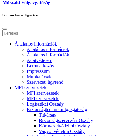
Műszaki Főigazgatóság
Semmelweis Egyetem
Általános információk
Általános információk
Általános információk
Adatvédelem
Bemutatkozás
Impresszum
Munkatársak
Szervezeti ügyrend
MFI szervezetek
MFI szervezetek
MFI szervezetek
Logisztikai Osztály
Biztonságtechnikai Igazgatóság
Titkárság
Biztonságszervezési Osztály
Környezetvédelmi Osztály
Vagyonvédelmi Osztály