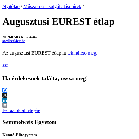
Nyitólap
/
Műszaki és szolgáltatási hírek
/
Augusztusi EUREST étlap
2019-07-03
Közzétette:
szedleczkicsaba
Az augusztusi EUREST étlap itt
tekinthető meg.
SZI
Ha érdekesnek találta, ossza meg!
Facebook
X
LinkedIn
Print
Fel az oldal tetejére
Semmelweis Egyetem
Kutató-Elitegyetem