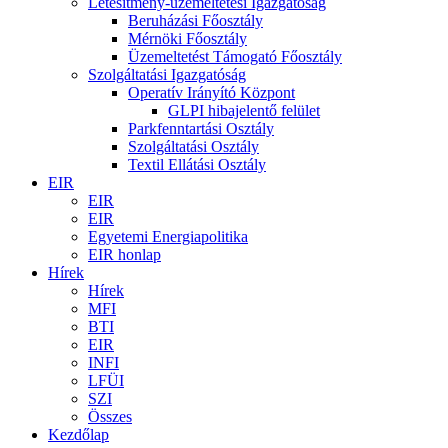
Létesítmény-üzemeltetési Igazgatóság
Beruházási Főosztály
Mérnöki Főosztály
Üzemeltetést Támogató Főosztály
Szolgáltatási Igazgatóság
Operatív Irányító Központ
GLPI hibajelentő felület
Parkfenntartási Osztály
Szolgáltatási Osztály
Textil Ellátási Osztály
EIR
EIR
EIR
Egyetemi Energiapolitika
EIR honlap
Hírek
Hírek
MFI
BTI
EIR
INFI
LFÜI
SZI
Összes
Kezdőlap