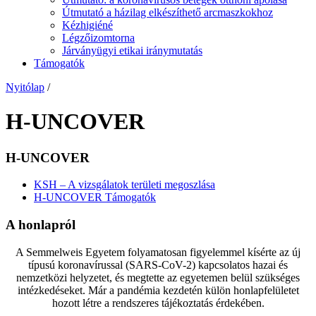
Útmutató a házilag elkészíthető arcmaszkokhoz
Kézhigiéné
Légzőizomtorna
Járványügyi etikai iránymutatás
Támogatók
Nyitólap
/
H-UNCOVER
H-UNCOVER
KSH – A vizsgálatok területi megoszlása
H-UNCOVER Támogatók
A honlapról
A Semmelweis Egyetem folyamatosan figyelemmel kísérte az új
típusú koronavírussal (SARS-CoV-2) kapcsolatos hazai és
nemzetközi helyzetet, és megtette az egyetemen belül szükséges
intézkedéseket. Már a pandémia kezdetén külön honlapfelületet
hozott létre a rendszeres tájékoztatás érdekében.