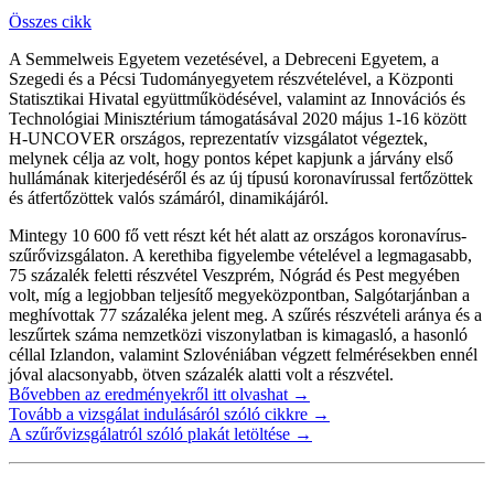
Összes cikk
A Semmelweis Egyetem vezetésével, a Debreceni Egyetem, a
Szegedi és a Pécsi Tudományegyetem részvételével, a Központi
Statisztikai Hivatal együttműködésével, valamint az Innovációs és
Technológiai Minisztérium támogatásával 2020 május 1-16 között
H-UNCOVER országos, reprezentatív vizsgálatot végeztek,
melynek célja az volt, hogy pontos képet kapjunk a járvány első
hullámának kiterjedéséről és az új típusú koronavírussal fertőzöttek
és átfertőzöttek valós számáról, dinamikájáról.
Mintegy 10 600 fő vett részt két hét alatt az országos koronavírus-
szűrővizsgálaton. A kerethiba figyelembe vételével a legmagasabb,
75 százalék feletti részvétel Veszprém, Nógrád és Pest megyében
volt, míg a legjobban teljesítő megyeközpontban, Salgótarjánban a
meghívottak 77 százaléka jelent meg. A szűrés részvételi aránya és a
leszűrtek száma nemzetközi viszonylatban is kimagasló, a hasonló
céllal Izlandon, valamint Szlovéniában végzett felmérésekben ennél
jóval alacsonyabb, ötven százalék alatti volt a részvétel.
Bővebben az eredményekről itt olvashat →
Tovább a vizsgálat indulásáról szóló cikkre →
A szűrővizsgálatról szóló plakát letöltése →