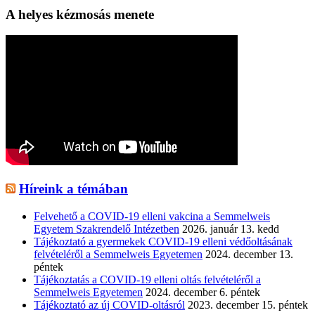
A helyes kézmosás menete
Híreink a témában
Felvehető a COVID-19 elleni vakcina a Semmelweis
Egyetem Szakrendelő Intézetben
2026. január 13. kedd
Tájékoztató a gyermekek COVID-19 elleni védőoltásának
felvételéről a Semmelweis Egyetemen
2024. december 13.
péntek
Tájékoztatás a COVID-19 elleni oltás felvételéről a
Semmelweis Egyetemen
2024. december 6. péntek
Tájékoztató az új COVID-oltásról
2023. december 15. péntek