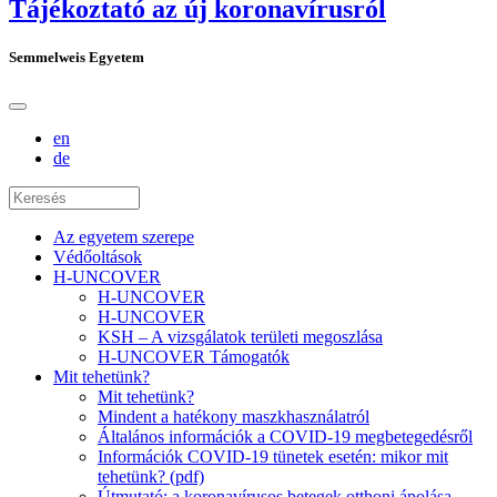
Tájékoztató az új koronavírusról
Semmelweis Egyetem
en
de
Az egyetem szerepe
Védőoltások
H-UNCOVER
H-UNCOVER
H-UNCOVER
KSH – A vizsgálatok területi megoszlása
H-UNCOVER Támogatók
Mit tehetünk?
Mit tehetünk?
Mindent a hatékony maszkhasználatról
Általános információk a COVID-19 megbetegedésről
Információk COVID-19 tünetek esetén: mikor mit
tehetünk? (pdf)
Útmutató: a koronavírusos betegek otthoni ápolása