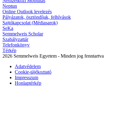
Nemzetközi Mobilitás
Neptun
Online Outlook levelezés
Pályázatok, ösztöndíjak, felhívások
Sajtókapcsolat (Médiasarok)
SeKa
Semmelweis Scholar
Szabályzattár
Telefonkönyv
Térkép
2026 Semmelweis Egyetem - Minden jog fenntartva
Adatvédelem
Cookie-tájékoztató
Impresszum
Honlaptérkép