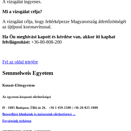
A vizsgálat ingyenes.
Mi a vizsgálat célja?
A vizsgálat célja, hogy feltérképezze Magyarország átfertőzöttségét
az újtípusú koronavírussal.
Ha Ön meghívást kapott és kérdése van, akkor itt kaphat
felvilágosítást:
+36-80-808-200
Fel az oldal tetejére
Semmelweis Egyetem
Kutató-Elitegyetem
Az egyetem központi elérhetőségei
H - 1085 Budapest, Üllői út 26.
+36 1 459-1500 | +36-20-825-1000
Betegellátó klinikáink és intézeteink elérhetőségei →
Egységeink térképen