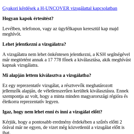
Gyakori kérdések a H-UNCOVER vizsgálattal kapcsolatban
Hogyan kapok értesítést?
Levélben, telefonon, vagy az ügyfélkapun keresztül kap majd
meghívót.
Lehet jelentkezni a vizsgálatra?
A vizsgálatra nem lehet önkéntesen jelentkezni, a KSH segítségével
már megtörtént annak a 17 778 főnek a kiválasztása, akik meghívást
kapnak vizsgálatra.
Mi alapján lettem kiválasztva a vizsgálatba?
Ez egy reprezentatív vizsgálat, a résztvevők meghatározott
jellemzők alapján, de véletlenszerűen kerültek kiválasztásra. Ennek
szempontja az volt, hogy a minta minden magyarországi régióra és
életkorra reprezentatív legyen.
Igaz, hogy nem lehet enni és inni a vizsgálat előtt?
Kérjük, hogy a pontosabb eredmény érdekében a szűrés előtti 2
órával már ne egyen, de vizet még közvetlenül a vizsgálat előtt is
ihat.