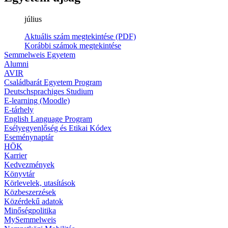
július
Aktuális szám megtekintése (PDF)
Korábbi számok megtekintése
Semmelweis Egyetem
Alumni
AVIR
Családbarát Egyetem Program
Deutschsprachiges Studium
E-learning (Moodle)
E-tárhely
English Language Program
Esélyegyenlőség és Etikai Kódex
Eseménynaptár
HÖK
Karrier
Kedvezmények
Könyvtár
Körlevelek, utasítások
Közbeszerzések
Közérdekű adatok
Minőségpolitika
MySemmelweis