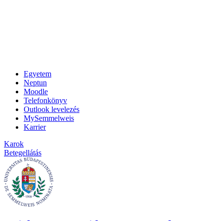
Egyetem
Neptun
Moodle
Telefonkönyv
Outlook levelezés
MySemmelweis
Karrier
Karok
Betegellátás