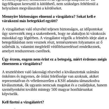
ügyfélkapun keresztül is kitölthető, nem szükséges feltétlenül a
helyszínen megválaszolni a kérdéseket.
Mennyire biztonságos elmenni a vizsgálatra? Sokat kell-e
várakozni más betegekkel együtt?
A vizsgálatban való részvétel teljesen biztonságos, az időpontokat
úgy szervezték meg a szakemberek, hogy ne alakuljon ki várakozás
másokkal egy légtérben. A vizsgálatot végzők a felmérés ideje alatt a
betegellátásban nem vesznek részt, természetesen folyamatos az ő
szűrésük is, valamint megfelelő védőfelszereléssel rendelkeznek,
amelyet rendszeresen cserélnek.
Úgy érzem, engem nem érint ez a betegség, miért érdemes mégis
elmennem a vizsgálatra?
A tesztelésben való lakossági részvétel a kiválasztottak számára
önkéntes és ingyenes, de óriási felelőssége van azoknak, akiket
reprezentatívan és véletlenszerűen a KSH adataira támaszkodva
kiválasztottak, ők ugyanis nemcsak magukat és a családjukat, hanem
személyenként további mintegy 500 magyar honfitársunkat
képviselik.
Kell fizetni a vizsgálatért?