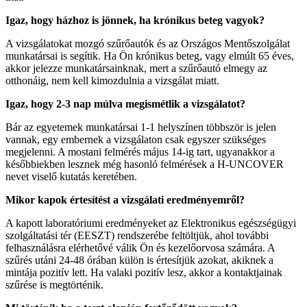
Igaz, hogy házhoz is jönnek, ha krónikus beteg vagyok?
A vizsgálatokat mozgó szűrőautók és az Országos Mentőszolgálat
munkatársai is segítik. Ha Ön krónikus beteg, vagy elmúlt 65 éves,
akkor jelezze munkatársainknak, mert a szűrőautó elmegy az
otthonáig, nem kell kimozdulnia a vizsgálat miatt.
Igaz, hogy 2-3 nap múlva megismétlik a vizsgálatot?
Bár az egyetemek munkatársai 1-1 helyszínen többször is jelen
vannak, egy embernek a vizsgálaton csak egyszer szükséges
megjelenni. A mostani felmérés május 14-ig tart, ugyanakkor a
későbbiekben lesznek még hasonló felmérések a H-UNCOVER
nevet viselő kutatás keretében.
Mikor kapok értesítést a vizsgálati eredményemről?
A kapott laboratóriumi eredményeket az Elektronikus egészségügyi
szolgáltatási tér (EESZT) rendszerébe feltöltjük, ahol további
felhasználásra elérhetővé válik Ön és kezelőorvosa számára. A
szűrés utáni 24-48 órában külön is értesítjük azokat, akiknek a
mintája pozitív lett. Ha valaki pozitív lesz, akkor a kontaktjainak
szűrése is megtörténik.