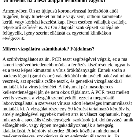
Mi történik ha a teszt alapján fertőződött vagyok?
Amennyiben Ön az újtípusú koronavírussal fertőződött attól
függően, hogy tüneteket mutat-e vagy sem, otthoni karanténba
kerül, vagy kórházi kezelést kap. Ilyen esetben vállaljuk családja
teljeskörű szűrését is. Az Ön állapotát szakképzett kollégáink
felügyelik, igény szerint ellátását az egyetemi klinikákon
elvégezzük.
Milyen vizsgálatra számíthatok? Fájdalmas?
A szűrővizsgálatot az ún. PCR-teszt segítségével végzik, ez a ma
ismert legtévedhetetlenebb módja a fertőzés kiszűrésének, ugyanis
ez a teszt képes kimutatni a vírus örökítőanyagát. Ennek során a
páciens légúti (garat és orr) váladékából mintavételi pálcával mintát
vesznek, azt speciális csőbe teszik, és genetikai vizsgálatokkal
mutatják ki a vírus jelenlétét. A folyamat pár másodperces
kellemetlenséggel jár, de nem okoz fájdalmat. A PCR-teszt mellett
vért is vesznek a vizsgált személyektől, ezzel a megerősítő
laborvizsgálattal a szervezet vírusra adott lehetséges immunválaszát
mutatják ki. A vizsgálat része egy 50 kérdést tartalmazó kérdőív is,
amely segítségével egyebek mellett arra is választ kaphatunk, hogy
mik azok a speciális társbetegségek, szokások (pl. dohányzás), amik
elősegíthetik, vagy éppen megakadályozhatják a betegség
kialakulását. A kérdőív rákérdez többek között a mindennapi
tevékenységekre, szokásokra és az egészségi állapotra is. Ez