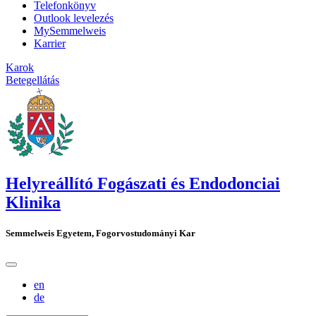
Telefonkönyv
Outlook levelezés
MySemmelweis
Karrier
Karok
Betegellátás
Helyreállító Fogászati és Endodonciai
Klinika
Semmelweis Egyetem, Fogorvostudományi Kar
en
de