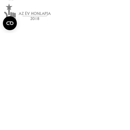
Semmelweis
Egyetem újság
július
Aktuális szám megtekintése (PDF)
Korábbi számok megtekintése