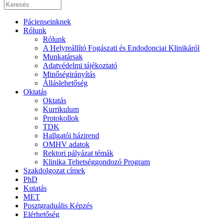
Pácienseinknek
Rólunk
Rólunk
A Helyreállító Fogászati és Endodonciai Klinikáról
Munkatársak
Adatvédelmi tájékoztató
Minőségirányítás
Álláslehetőség
Oktatás
Oktatás
Kurrikulum
Protokollok
TDK
Hallgatói házirend
OMHV adatok
Rektori pályázat témák
Klinika Tehetséggondozó Program
Szakdolgozat címek
PhD
Kutatás
MET
Posztgraduális Képzés
Elérhetőség