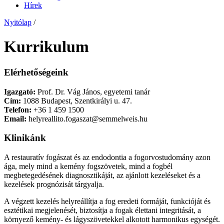
Hírek
Nyitólap
/
Kurrikulum
Elérhetőségeink
Igazgató:
Prof. Dr. Vág János, egyetemi tanár
Cím:
1088 Budapest, Szentkirályi u. 47.
Telefon:
+36 1 459 1500
Email:
helyreallito.fogaszat@semmelweis.hu
Klinikánk
A restauratív fogászat és az endodontia a fogorvostudomány azon
ága, mely mind a kemény fogszövetek, mind a fogbél
megbetegedésének diagnosztikáját, az ajánlott kezeléseket és a
kezelések prognózisát tárgyalja.
A végzett kezelés helyreállítja a fog eredeti formáját, funkcióját és
esztétikai megjelenését, biztosítja a fogak élettani integritását, a
környező kemény- és lágyszövetekkel alkotott harmonikus egységét.