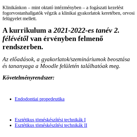
Klinikánkon – mint oktató intézményben – a fogászati kezelést
fogorvostanhallgatók végzik a klinikai gyakorlatok keretében, orvosi
felügyelet mellett.
A kurrikulum a
2021-2022-es tanév 2.
félévétől
van érvényben felmenő
rendszerben.
Az előadások, a gyakorlatok/szemináriumok beosztása
és tananyaga a Moodle felületén találhatóak meg.
Követelményrendszer:
Endodontiai propedeutika
Esztétikus töméskészítési technikák I
Esztétikus töméskészítési technikák II