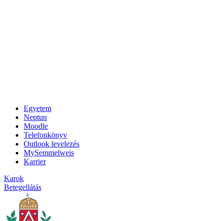
Egyetem
Neptun
Moodle
Telefonkönyv
Outlook levelezés
MySemmelweis
Karrier
Karok
Betegellátás