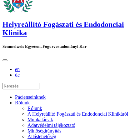
Helyreállító Fogászati és Endodonciai
Klinika
Semmelweis Egyetem, Fogorvostudományi Kar
en
de
Pácienseinknek
Rólunk
Rólunk
A Helyreállító Fogászati és Endodonciai Klinikáról
Munkatársak
Adatvédelmi tájékoztató
Minőségirányítás
Álláslehetőség