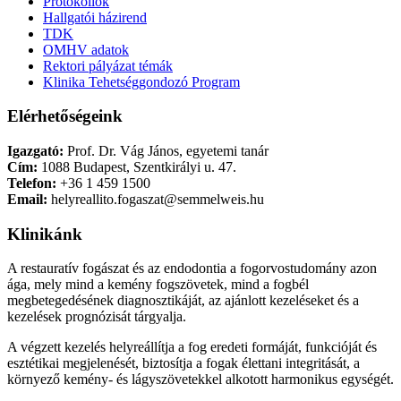
Protokollok
Hallgatói házirend
TDK
OMHV adatok
Rektori pályázat témák
Klinika Tehetséggondozó Program
Elérhetőségeink
Igazgató:
Prof. Dr. Vág János, egyetemi tanár
Cím:
1088 Budapest, Szentkirályi u. 47.
Telefon:
+36 1 459 1500
Email:
helyreallito.fogaszat@semmelweis.hu
Klinikánk
A restauratív fogászat és az endodontia a fogorvostudomány azon
ága, mely mind a kemény fogszövetek, mind a fogbél
megbetegedésének diagnosztikáját, az ajánlott kezeléseket és a
kezelések prognózisát tárgyalja.
A végzett kezelés helyreállítja a fog eredeti formáját, funkcióját és
esztétikai megjelenését, biztosítja a fogak élettani integritását, a
környező kemény- és lágyszövetekkel alkotott harmonikus egységét.