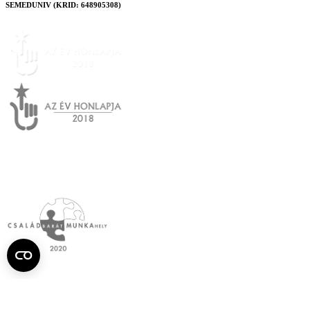
SEMEDUNIV (KRID: 648905308)
Semmelweis
Egyetem újság