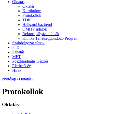
Oktatás
Oktatás
Kurrikulum
Protokollok
TDK
Hallgatói házirend
OMHV adatok
Rektori pályázat témák
Klinika Tehetséggondozó Program
Szakdolgozat címek
PhD
Kutatás
MET
Posztgraduális Képzés
Elérhetőség
Hírek
Nyitólap
/
Oktatás
/
Protokollok
Oktatás