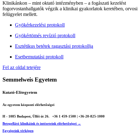
Klinikánkon – mint oktató intézményben – a fogászati kezelést
fogorvostanhallgatók végzik a klinikai gyakorlatok keretében, orvosi
felügyelet mellett.
Gyökérkezelési protokoll
Gyökértömés revízió protokoll
Esztétikus betétek ragasztási protokollja
Esetbemutatási protokoll
Fel az oldal tetejére
Semmelweis Egyetem
Kutató-Elitegyetem
Az egyetem központi elérhetőségei
H - 1085 Budapest, Üllői út 26.
+36 1 459-1500 | +36-20-825-1000
Betegellátó klinikáink és intézeteink elérhetőségei →
Egységeink térképen