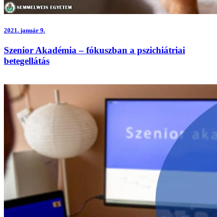
2021.
január 9.
Szenior Akadémia – fókuszban a pszichiátriai
betegellátás