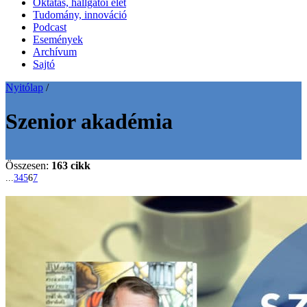
Oktatás, hallgatói élet
Tudomány, innováció
Podcast
Események
Archívum
Sajtó
Nyitólap
/
Szenior akadémia
Összesen:
163 cikk
...
3
4
5
6
7