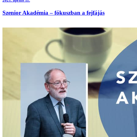
2021.
április 11.
Szenior Akadémia – fókuszban a fejfájás