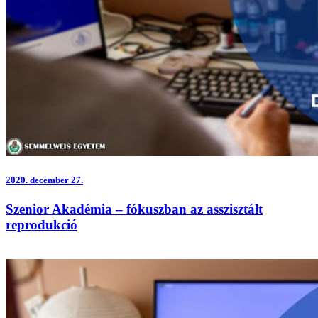
2020.
december 27.
Szenior Akadémia – fókuszban az asszisztált
reprodukció