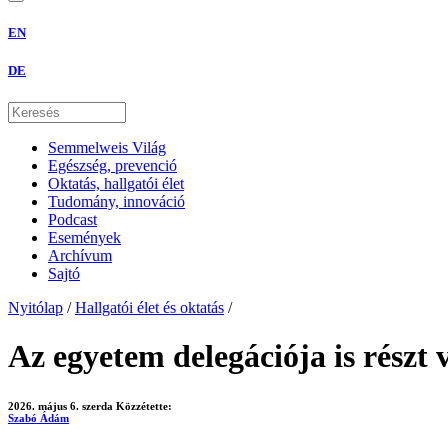
EN
DE
Semmelweis Világ
Egészség, prevenció
Oktatás, hallgatói élet
Tudomány, innováció
Podcast
Események
Archívum
Sajtó
Nyitólap
/
Hallgatói élet és oktatás
/
Az egyetem delegációja is részt
2026. május 6. szerda
Közzétette:
Szabó Ádám