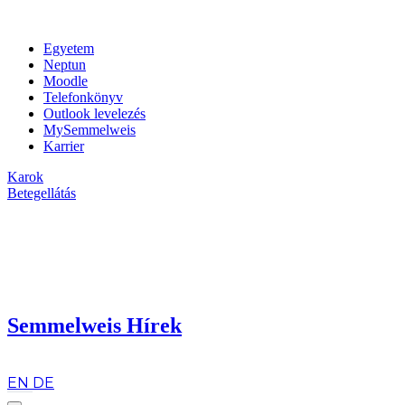
Egyetem
Neptun
Moodle
Telefonkönyv
Outlook levelezés
MySemmelweis
Karrier
Karok
Betegellátás
Semmelweis Hírek
hu
EN
DE