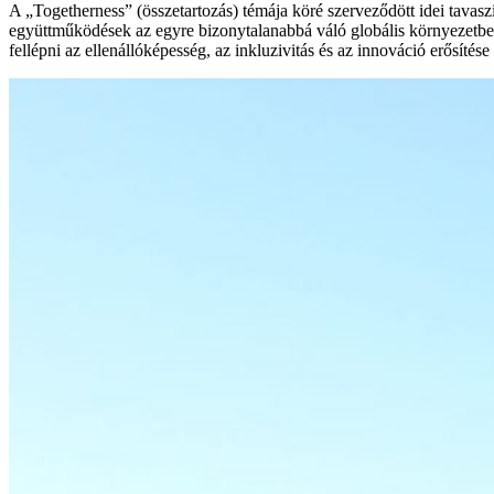
A „Togetherness” (összetartozás) témája köré szerveződött idei tavasz
együttműködések az egyre bizonytalanabbá váló globális környezetben
fellépni az ellenállóképesség, az inkluzivitás és az innováció erősíté