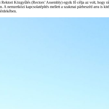
i Rektori Közgyűlés (Rectors’ Assembly) egyik fő célja az volt, hogy r
. A nemzetközi kapcsolatépítés mellett a szakmai párbeszéd arra is ki
se érdekében.