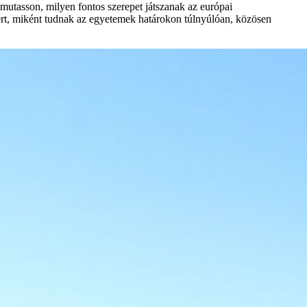
ámutasson, milyen fontos szerepet játszanak az európai
tért, miként tudnak az egyetemek határokon túlnyúlóan, közösen