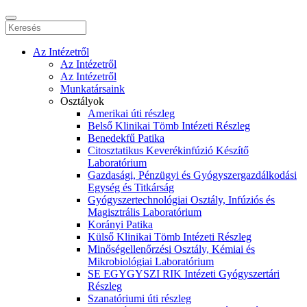
Az Intézetről
Az Intézetről
Az Intézetről
Munkatársaink
Osztályok
Amerikai úti részleg
Belső Klinikai Tömb Intézeti Részleg
Benedekfű Patika
Citosztatikus Keverékinfúzió Készítő
Laboratórium
Gazdasági, Pénzügyi és Gyógyszergazdálkodási
Egység és Titkárság
Gyógyszertechnológiai Osztály, Infúziós és
Magisztrális Laboratórium
Korányi Patika
Külső Klinikai Tömb Intézeti Részleg
Minőségellenőrzési Osztály, Kémiai és
Mikrobiológiai Laboratórium
SE EGYGYSZI RIK Intézeti Gyógyszertári
Részleg
Szanatóriumi úti részleg