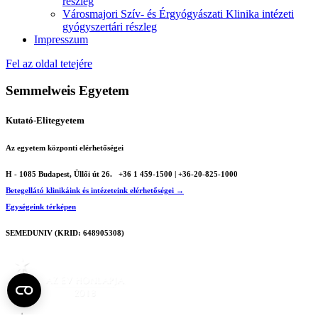
részleg
Városmajori Szív- és Érgyógyászati Klinika intézeti
gyógyszertári részleg
Impresszum
Fel az oldal tetejére
Semmelweis Egyetem
Kutató-Elitegyetem
Az egyetem központi elérhetőségei
H - 1085 Budapest, Üllői út 26.
+36 1 459-1500 | +36-20-825-1000
Betegellátó klinikáink és intézeteink elérhetőségei →
Egységeink térképen
SEMEDUNIV (KRID: 648905308)