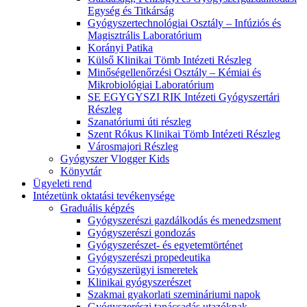
Egység és Titkárság
Gyógyszertechnológiai Osztály – Infúziós és
Magisztrális Laboratórium
Korányi Patika
Külső Klinikai Tömb Intézeti Részleg
Minőségellenőrzési Osztály – Kémiai és
Mikrobiológiai Laboratórium
SE EGYGYSZI RIK Intézeti Gyógyszertári
Részleg
Szanatóriumi úti részleg
Szent Rókus Klinikai Tömb Intézeti Részleg
Városmajori Részleg
Gyógyszer Vlogger Kids
Könyvtár
Ügyeleti rend
Intézetünk oktatási tevékenysége
Graduális képzés
Gyógyszerészi gazdálkodás és menedzsment
Gyógyszerészi gondozás
Gyógyszerészet- és egyetemtörténet
Gyógyszerészi propedeutika
Gyógyszerügyi ismeretek
Klinikai gyógyszerészet
Szakmai gyakorlati szemináriumi napok
Gyógyszerészi tanácsadás utazóknak