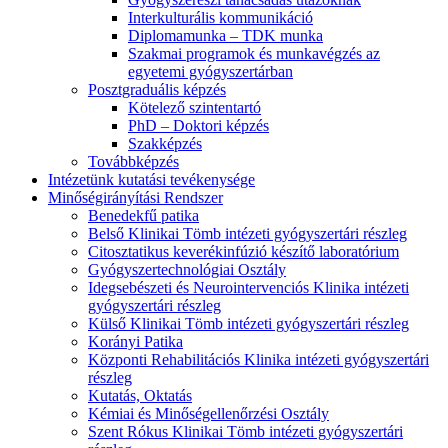
Interkulturális kommunikáció
Diplomamunka – TDK munka
Szakmai programok és munkavégzés az
egyetemi gyógyszertárban
Posztgraduális képzés
Kötelező szintentartó
PhD – Doktori képzés
Szakképzés
Továbbképzés
Intézetünk kutatási tevékenysége
Minőségirányítási Rendszer
Benedekfű patika
Belső Klinikai Tömb intézeti gyógyszertári részleg
Citosztatikus keverékinfúzió készítő laboratórium
Gyógyszertechnológiai Osztály
Idegsebészeti és Neurointervenciós Klinika intézeti
gyógyszertári részleg
Külső Klinikai Tömb intézeti gyógyszertári részleg
Korányi Patika
Központi Rehabilitációs Klinika intézeti gyógyszertári
részleg
Kutatás, Oktatás
Kémiai és Minőségellenőrzési Osztály
Szent Rókus Klinikai Tömb intézeti gyógyszertári