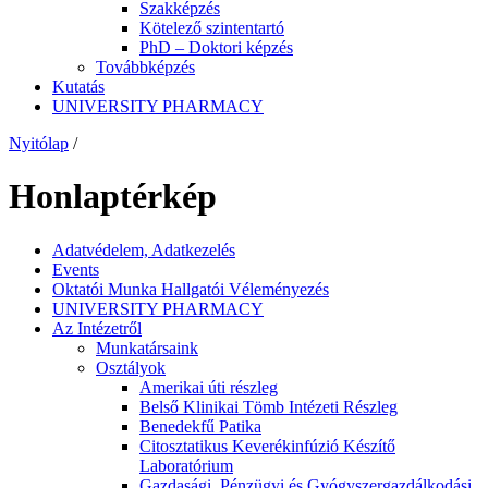
Szakképzés
Kötelező szintentartó
PhD – Doktori képzés
Továbbképzés
Kutatás
UNIVERSITY PHARMACY
Nyitólap
/
Honlaptérkép
Adatvédelem, Adatkezelés
Events
Oktatói Munka Hallgatói Véleményezés
UNIVERSITY PHARMACY
Az Intézetről
Munkatársaink
Osztályok
Amerikai úti részleg
Belső Klinikai Tömb Intézeti Részleg
Benedekfű Patika
Citosztatikus Keverékinfúzió Készítő
Laboratórium
Gazdasági, Pénzügyi és Gyógyszergazdálkodási