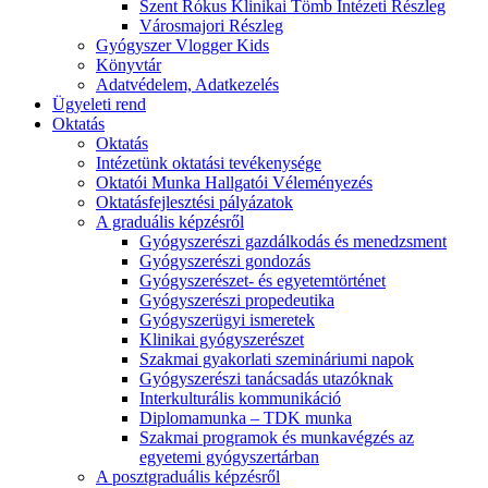
Szent Rókus Klinikai Tömb Intézeti Részleg
Városmajori Részleg
Gyógyszer Vlogger Kids
Könyvtár
Adatvédelem, Adatkezelés
Ügyeleti rend
Oktatás
Oktatás
Intézetünk oktatási tevékenysége
Oktatói Munka Hallgatói Véleményezés
Oktatásfejlesztési pályázatok
A graduális képzésről
Gyógyszerészi gazdálkodás és menedzsment
Gyógyszerészi gondozás
Gyógyszerészet- és egyetemtörténet
Gyógyszerészi propedeutika
Gyógyszerügyi ismeretek
Klinikai gyógyszerészet
Szakmai gyakorlati szemináriumi napok
Gyógyszerészi tanácsadás utazóknak
Interkulturális kommunikáció
Diplomamunka – TDK munka
Szakmai programok és munkavégzés az
egyetemi gyógyszertárban
A posztgraduális képzésről