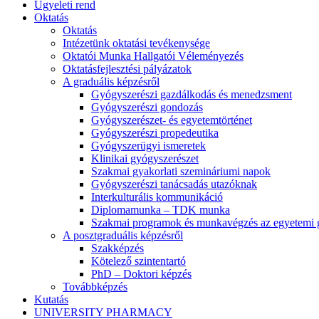
Ügyeleti rend
Oktatás
Oktatás
Intézetünk oktatási tevékenysége
Oktatói Munka Hallgatói Véleményezés
Oktatásfejlesztési pályázatok
A graduális képzésről
Gyógyszerészi gazdálkodás és menedzsment
Gyógyszerészi gondozás
Gyógyszerészet- és egyetemtörténet
Gyógyszerészi propedeutika
Gyógyszerügyi ismeretek
Klinikai gyógyszerészet
Szakmai gyakorlati szemináriumi napok
Gyógyszerészi tanácsadás utazóknak
Interkulturális kommunikáció
Diplomamunka – TDK munka
Szakmai programok és munkavégzés az egyetemi 
A posztgraduális képzésről
Szakképzés
Kötelező szintentartó
PhD – Doktori képzés
Továbbképzés
Kutatás
UNIVERSITY PHARMACY