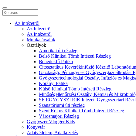
Az Intézetről
Az Intézetről
Az Intézetről
Munkatársaink
Osztályok
Amerikai úti részleg
Belső Klinikai Tömb Intézeti Részleg
Benedekfű Patika
Citosztatikus Keverékinfúzió Készítő Laboratóriu
Gazdasági, Pénzügyi és Gyógyszergazdálkodási Eg
Gyógyszertechnológiai Osztály, Infúziós és Magisz
Korányi Patika
Külső Klinikai Tömb Intézeti Részleg
Minőségellenőrzési Osztály, Kémiai és Mikrobioló
SE EGYGYSZI RIK Intézeti Gyógyszertári Részl
Szanatóriumi úti részleg
Szent Rókus Klinikai Tömb Intézeti Részleg
Városmajori Részleg
Gyógyszer Vlogger Kids
Könyvtár
Adatvédelem, Adatkezelés