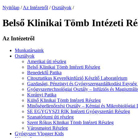
Nyitólap
/
Az Intézetről
/
Osztályok
/
Belső Klinikai Tömb Intézeti Ré
Az Intézetről
Munkatársaink
Osztályok
Amerikai úti részleg
Belső Klinikai Tömb Intézeti Részleg
Benedekfű Patika
Citosztatikus Keverékinfúzió Készítő Laboratórium
Gazdasági, Pénzügyi és Gyógyszergazdálkodási Egység 
Gyógyszertechnológiai Osztály – Infúziós és Magisztrál
Korányi Patika
Külső Klinikai Tömb Intézeti Részleg
Minőségellenőrzési Osztály – Kémiai és Mikrobiológiai
SE EGYGYSZI RIK Intézeti Gyógyszertári Részleg
Szanatóriumi úti részleg
Szent Rókus Klinikai Tömb Intézeti Részleg
Városmajori Részleg
Gyógyszer Vlogger Kids