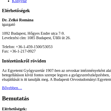
Könyvtár
Elérhetőségek
Dr. Zelkó Romána
igazgató
1092 Budapest, Hőgyes Endre utca 7-9.
Levelezési cím: 1085 Budapest, Üllői út 26.
Telefon: +36-1-459-1500/53053
Fax: +36-1-217-0927
Intézetünkről röviden
Az Egyetemi Gyógyszertár 1907-ben az orvoskar intézményeként alakult
betegellátáson kívül fontos szerepe legyen a gyógyszerészképzésben, 
elsajátítását is itt tanulják meg. A Budapesti Orvostudományi Egyetem
Bővebben…
Bemutatás
Elérhetőségek: