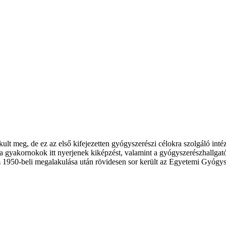
 meg, de ez az első kifejezetten gyógyszerészi célokra szolgáló intézm
a gyakornokok itt nyerjenek kiképzést, valamint a gyógyszerészhallgat
 1950-beli megalakulása után rövidesen sor került az Egyetemi Gyógysze