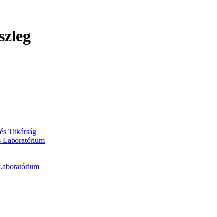
szleg
és Titkárság
is Laboratórium
 Laboratórium