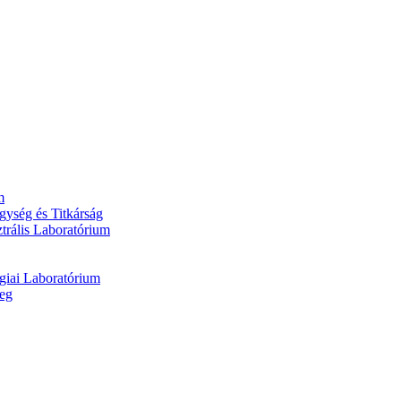
m
ység és Titkárság
trális Laboratórium
giai Laboratórium
eg