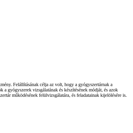
ény. Felállításának célja az volt, hogy a gyógyszertárnak a
ók a gyógyszerek vizsgálatának és készítésének módját, és azok
rtár működésének felülvizsgálatára, és feladatainak kijelölésére is.