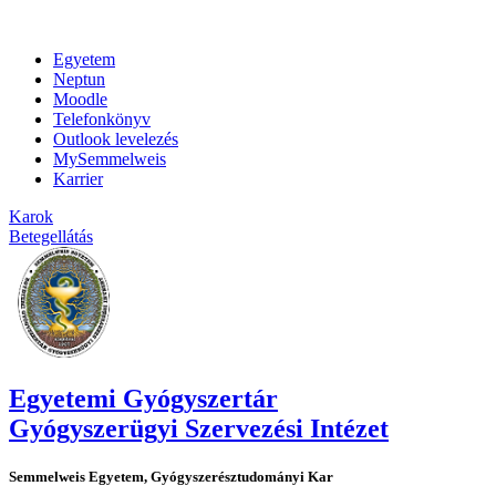
Egyetem
Neptun
Moodle
Telefonkönyv
Outlook levelezés
MySemmelweis
Karrier
Karok
Betegellátás
Egyetemi Gyógyszertár
Gyógyszerügyi Szervezési Intézet
Semmelweis Egyetem, Gyógyszerésztudományi Kar