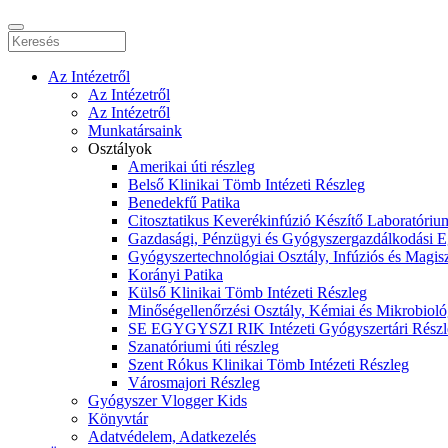
Az Intézetről
Az Intézetről
Az Intézetről
Munkatársaink
Osztályok
Amerikai úti részleg
Belső Klinikai Tömb Intézeti Részleg
Benedekfű Patika
Citosztatikus Keverékinfúzió Készítő Laboratóriu
Gazdasági, Pénzügyi és Gyógyszergazdálkodási Eg
Gyógyszertechnológiai Osztály, Infúziós és Magisz
Korányi Patika
Külső Klinikai Tömb Intézeti Részleg
Minőségellenőrzési Osztály, Kémiai és Mikrobioló
SE EGYGYSZI RIK Intézeti Gyógyszertári Részl
Szanatóriumi úti részleg
Szent Rókus Klinikai Tömb Intézeti Részleg
Városmajori Részleg
Gyógyszer Vlogger Kids
Könyvtár
Adatvédelem, Adatkezelés