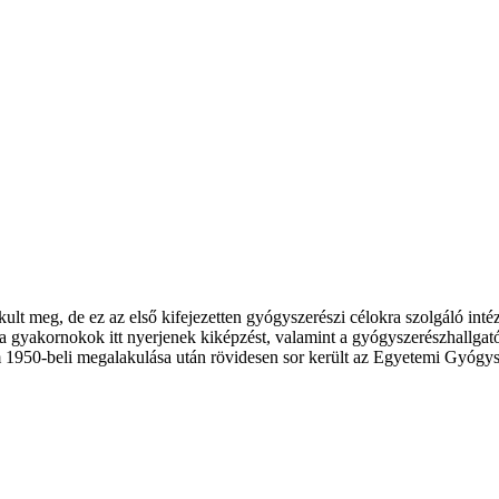
 meg, de ez az első kifejezetten gyógyszerészi célokra szolgáló intézm
a gyakornokok itt nyerjenek kiképzést, valamint a gyógyszerészhallgat
 1950-beli megalakulása után rövidesen sor került az Egyetemi Gyógysze