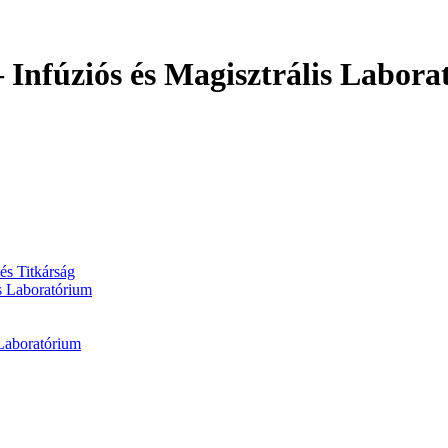
 Infúziós és Magisztrális Labor
és Titkárság
is Laboratórium
 Laboratórium