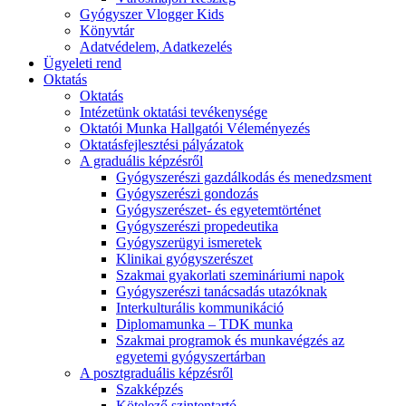
Gyógyszer Vlogger Kids
Könyvtár
Adatvédelem, Adatkezelés
Ügyeleti rend
Oktatás
Oktatás
Intézetünk oktatási tevékenysége
Oktatói Munka Hallgatói Véleményezés
Oktatásfejlesztési pályázatok
A graduális képzésről
Gyógyszerészi gazdálkodás és menedzsment
Gyógyszerészi gondozás
Gyógyszerészet- és egyetemtörténet
Gyógyszerészi propedeutika
Gyógyszerügyi ismeretek
Klinikai gyógyszerészet
Szakmai gyakorlati szemináriumi napok
Gyógyszerészi tanácsadás utazóknak
Interkulturális kommunikáció
Diplomamunka – TDK munka
Szakmai programok és munkavégzés az
egyetemi gyógyszertárban
A posztgraduális képzésről
Szakképzés
Kötelező szintentartó