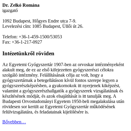
Dr. Zelkó Romána
igazgató
1092 Budapest, Hőgyes Endre utca 7-9.
Levelezési cím: 1085 Budapest, Üllői út 26.
Telefon: +36-1-459-1500/53053
Fax: +36-1-217-0927
Intézetünkről röviden
Az Egyetemi Gyógyszertár 1907-ben az orvoskar intézményeként
alakult meg, de ez az első kifejezetten gyógyszerészi célokra
szolgáló intézmény. Felállításának célja az volt, hogy a
gyógyszertárnak a betegellátáson kívül fontos szerepe legyen a
gyógyszerészképzésben, a gyakornokok itt nyerjenek kiképzést,
valamint a gyógyszerészhallgatók a gyógyszerek vizsgálatának és
készítésének módját, és azok elsajátítását is itt tanulják meg. A
Budapesti Orvostudományi Egyetem 1950-beli megalakulása után
rövidesen sor került az Egyetemi Gyógyszertár működésének
felülvizsgálatára, és feladatainak kijelölésére is.
Bővebben…