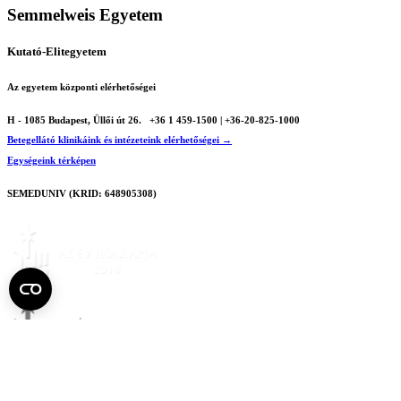
Semmelweis Egyetem
Kutató-Elitegyetem
Az egyetem központi elérhetőségei
H - 1085 Budapest, Üllői út 26.
+36 1 459-1500 | +36-20-825-1000
Betegellátó klinikáink és intézeteink elérhetőségei →
Egységeink térképen
SEMEDUNIV (KRID: 648905308)