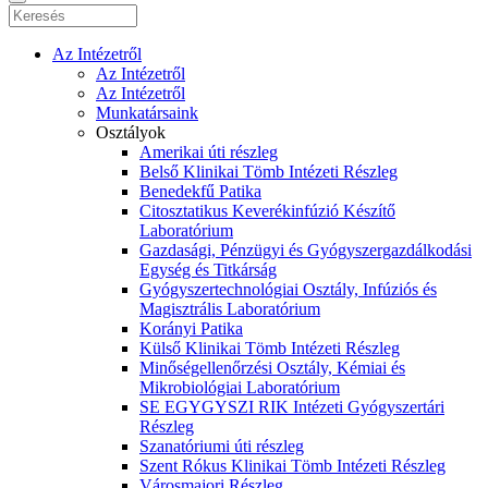
Az Intézetről
Az Intézetről
Az Intézetről
Munkatársaink
Osztályok
Amerikai úti részleg
Belső Klinikai Tömb Intézeti Részleg
Benedekfű Patika
Citosztatikus Keverékinfúzió Készítő
Laboratórium
Gazdasági, Pénzügyi és Gyógyszergazdálkodási
Egység és Titkárság
Gyógyszertechnológiai Osztály, Infúziós és
Magisztrális Laboratórium
Korányi Patika
Külső Klinikai Tömb Intézeti Részleg
Minőségellenőrzési Osztály, Kémiai és
Mikrobiológiai Laboratórium
SE EGYGYSZI RIK Intézeti Gyógyszertári
Részleg
Szanatóriumi úti részleg
Szent Rókus Klinikai Tömb Intézeti Részleg
Városmajori Részleg