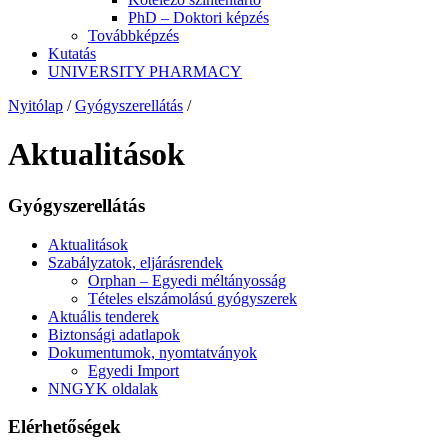
PhD – Doktori képzés
Továbbképzés
Kutatás
UNIVERSITY PHARMACY
Nyitólap
/
Gyógyszerellátás
/
Aktualitások
Gyógyszerellátás
Aktualitások
Szabályzatok, eljárásrendek
Orphan – Egyedi méltányosság
Tételes elszámolású gyógyszerek
Aktuális tenderek
Biztonsági adatlapok
Dokumentumok, nyomtatványok
Egyedi Import
NNGYK oldalak
Elérhetőségek