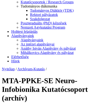
Kutatócsoportok / Research Groups
Tudományos diákmunka
Tudományos Diákkör (TDK)
Rektori pályázatok
Szakdolgozat
Posztgraduális (PhD) képzések
Nemzeti Agykutatási Program
Holttest felajánlás
Alapítványaink
Alapítványaink
Az intézet alapítványai
Apáthy István Alapítvány és pályázat
Mihálkovics-Alapítvány és pályázat
Elérhetőség
Hírek
Nyitólap
/
Archívum-Kutatás
/
MTA-PPKE-SE Neuro-
Infobionika Kutatócsoport
(archív)