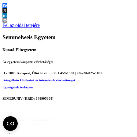
Facebook
X
LinkedIn
Print
Fel az oldal tetejére
Semmelweis Egyetem
Kutató-Elitegyetem
Az egyetem központi elérhetőségei
H - 1085 Budapest, Üllői út 26.
+36 1 459-1500 | +36-20-825-1000
Betegellátó klinikáink és intézeteink elérhetőségei →
Egységeink térképen
SEMEDUNIV (KRID: 648905308)