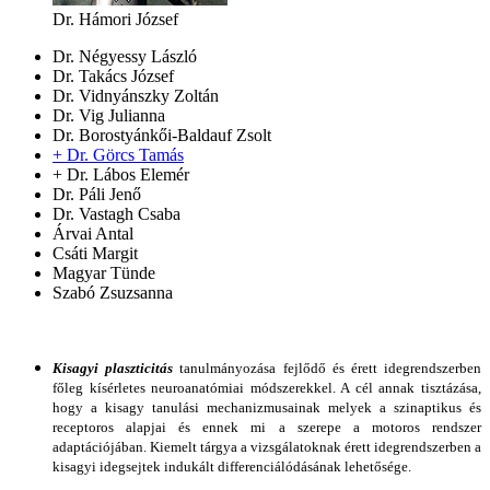
Dr. Hámori József
Dr. Négyessy László
Dr. Takács József
Dr. Vidnyánszky Zoltán
Dr. Vig Julianna
Dr. Borostyánkői-Baldauf Zsolt
+ Dr. Görcs Tamás
+ Dr. Lábos Elemér
Dr. Páli Jenő
Dr. Vastagh Csaba
Árvai Antal
Csáti Margit
Magyar Tünde
Szabó Zsuzsanna
Kisagyi plaszticitás
tanulmányozása fejlődő és érett idegrendszerben
főleg kísérletes neuroanatómiai módszerekkel. A cél annak tisztázása,
hogy a kisagy tanulási mechanizmusainak melyek a szinaptikus és
receptoros alapjai és ennek mi a szerepe a motoros rendszer
adaptációjában. Kiemelt tárgya a vizsgálatoknak érett idegrendszerben a
kisagyi idegsejtek indukált differenciálódásának lehetősége.