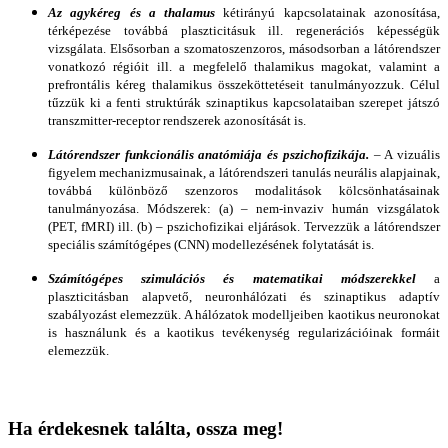
Az agykéreg és a thalamus
kétirányú kapcsolatainak azonosítása,
térképezése továbbá plaszticitásuk ill. regenerációs képességük
vizsgálata. Elsősorban a szomatoszenzoros, másodsorban a látórendszer
vonatkozó régióit ill. a megfelelő thalamikus magokat, valamint a
prefrontális kéreg thalamikus összeköttetéseit tanulmányozzuk. Célul
tűzzük ki a fenti struktúrák szinaptikus kapcsolataiban szerepet játszó
transzmitter-receptor rendszerek azonosítását is.
Látórendszer funkcionális anatómiája és pszichofizikája.
– A vizuális
figyelem mechanizmusainak, a látórendszeri tanulás neurális alapjainak,
továbbá különböző szenzoros modalitások kölcsönhatásainak
tanulmányozása. Módszerek: (a) – nem-invaziv humán vizsgálatok
(PET, fMRI) ill. (b) – pszichofizikai eljárások. Tervezzük a látórendszer
speciális számítógépes (CNN) modellezésének folytatását is.
Számítógépes szimulációs és matematikai módszerekkel
a
plaszticitásban alapvető, neuronhálózati és szinaptikus adaptív
szabályozást elemezzük. A hálózatok modelljeiben kaotikus neuronokat
is használunk és a kaotikus tevékenység regularizációinak formáit
elemezzük.
Ha érdekesnek találta, ossza meg!