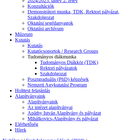
2024/2025. tanév 2. félév
Konzultációk
Demonstrátori munka, TDK, Rektori pályázat,
Szakdolgozat
Oktatási segédanyagok
Oktatási archívum
Múzeum
Kutatás
Kutatás
Kutatócsoportok / Research Groups
Tudományos diákmunka
Tudományos Diákkör (TDK)
Rektori pályázatok
Szakdolgozat
Posztgraduális (PhD) képzések
Nemzeti Agykutatási Program
Holttest felajánlás
Alapítványaink
Alapítványaink
Az intézet alapítványai
Apáthy István Alapítvány és pályázat
Mihálkovics-Alapítvány és pályázat
Elérhetőség
Hírek