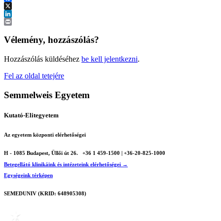
Facebook
X
LinkedIn
Print
Vélemény, hozzászólás?
Hozzászólás küldéséhez
be kell jelentkezni
.
Fel az oldal tetejére
Semmelweis Egyetem
Kutató-Elitegyetem
Az egyetem központi elérhetőségei
H - 1085 Budapest, Üllői út 26.
+36 1 459-1500 | +36-20-825-1000
Betegellátó klinikáink és intézeteink elérhetőségei →
Egységeink térképen
SEMEDUNIV (KRID: 648905308)