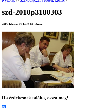
Nyitólap
/
/
Szakdolgozat-védések (2010)
/
szd-2010p3180303
2015. február 23. hétfő
Közzétette:
Ha érdekesnek találta, ossza meg!