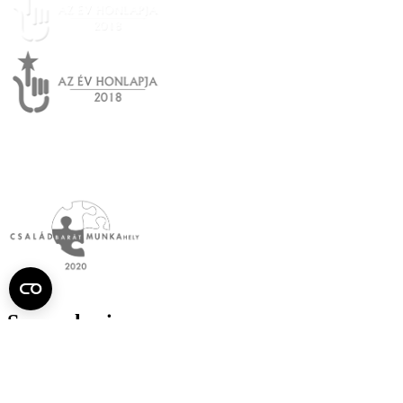
Semmelweis
Egyetem újság
július