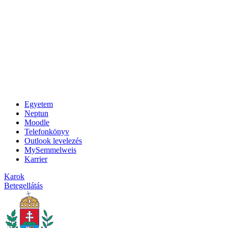
Egyetem
Neptun
Moodle
Telefonkönyv
Outlook levelezés
MySemmelweis
Karrier
Karok
Betegellátás