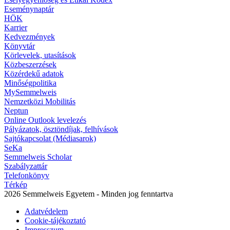
Eseménynaptár
HÖK
Karrier
Kedvezmények
Könyvtár
Körlevelek, utasítások
Közbeszerzések
Közérdekű adatok
Minőségpolitika
MySemmelweis
Nemzetközi Mobilitás
Neptun
Online Outlook levelezés
Pályázatok, ösztöndíjak, felhívások
Sajtókapcsolat (Médiasarok)
SeKa
Semmelweis Scholar
Szabályzattár
Telefonkönyv
Térkép
2026 Semmelweis Egyetem - Minden jog fenntartva
Adatvédelem
Cookie-tájékoztató
Impresszum