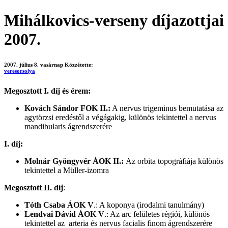
Mihálkovics-verseny díjazottjai
2007.
2007. július 8. vasárnap
Közzétette:
veresorsolya
Megosztott
I. díj
és érem:
Kovách Sándor
FOK II.:
A nervus trigeminus bemutatása az
agytörzsi eredéstől a végágakig, különös tekintettel a nervus
mandibularis ágrendszerére
I.
díj:
Molnár Gyöngyvér ÁOK II.:
Az orbita topográfiája különös
tekintettel a Müller-izomra
Megosztott II. díj
:
Tóth Csaba ÁOK V
.: A koponya (irodalmi tanulmány)
Lendvai Dávid
ÁOK V
.: Az arc felületes régiói, különös
tekintettel az arteria és nervus facialis finom ágrendszerére