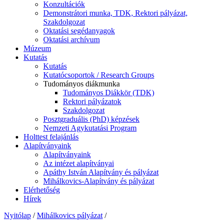
Konzultációk
Demonstrátori munka, TDK, Rektori pályázat,
Szakdolgozat
Oktatási segédanyagok
Oktatási archívum
Múzeum
Kutatás
Kutatás
Kutatócsoportok / Research Groups
Tudományos diákmunka
Tudományos Diákkör (TDK)
Rektori pályázatok
Szakdolgozat
Posztgraduális (PhD) képzések
Nemzeti Agykutatási Program
Holttest felajánlás
Alapítványaink
Alapítványaink
Az intézet alapítványai
Apáthy István Alapítvány és pályázat
Mihálkovics-Alapítvány és pályázat
Elérhetőség
Hírek
Nyitólap
/
Mihálkovics pályázat
/