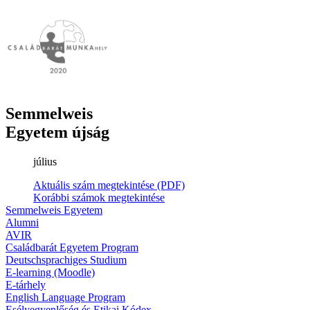
Semmelweis
Egyetem újság
július
Aktuális szám megtekintése (PDF)
Korábbi számok megtekintése
Semmelweis Egyetem
Alumni
AVIR
Családbarát Egyetem Program
Deutschsprachiges Studium
E-learning (Moodle)
E-tárhely
English Language Program
Esélyegyenlőség és Etikai Kódex