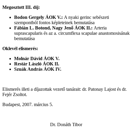
Megosztott III. díj:
Bodon Gergely ÁOK V.:
A nyaki gerinc sebészeti
szempontból fontos képleteinek bemutatása
Fábián L. Botond, Nagy Jenő ÁOK II.:
Arteria
suprascapularis és az a. circumflexa scapulae anastomosisának
bemutatása
Oklevél elismerés:
Molnár Dávid ÁOK V.
Restár László ÁOK II.
Szuák András ÁOK IV.
Elismerés illeti a díjazottak vezető tanárait: dr. Patonay Lajost és dr.
Fejér Zsoltot.
Budapest, 2007. március 5.
Dr. Donáth Tibor