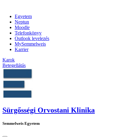
Egyetem
Neptun
Moodle
Telefonkönyv
Outlook levelezés
MySemmelweis
Karrier
Karok
Betegellátás
Sürgősségi Orvostani Klinika
Semmelweis Egyetem