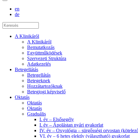
en
de
A Klinikáról
A Klinikáról
Bemutatkozás
Együttműködések
Szervezeti Struktúra
Adatkezelés
Betegellátás
Betegellátás
Betegeknek
Hozzátartozóknak
Betegjogi képviselő
Oktatás
Oktatás
Oktatás
Graduális
I. év – Elsősegély
I. év – Ápolástan nyári gyakorlat
IV. év – Oxyológia – sürgősségi orvostan (kötelez
VI. év – 6 hetes elektív (választható) gyakorlat