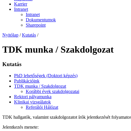
Karrier
Intranet
Intranet
Dokumentumok
Sharepoint
Nyitólap
/
Kutatás
/
TDK munka / Szakdolgozat
Kutatás
PhD lehetőségek (Doktori képzés)
Publikációink
TDK munka / Szakdolgozat
Korábbi évek szakdolgozatai
Rektori pályamunka
Klinikai vizsgálatok
Referálói Hálózat
TDK hallgatók, valamint szakdolgozatot írók jelentkezését folyamato
Jelentkezés menete: