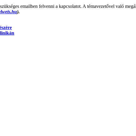
szükséges emailben felvenni a kapcsolatot. A témavezetővel való megáll
lweis.hu
).
észére
linikán