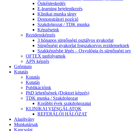
Önkénteskedés
E-learning bejelentkezés
Klinikai munka tárgy
Demonstrátori pozíció
Szakdolgozat / TDK munka
Képzéseink
Rezidensképzés
3 hónapos sürgősségi osztályos gyakorlat
Sürgősségi gyakorlat fogszakorvos rezidenseknek
Szakképzésbe lépés – Oxyológia és sürgősségi orv
OFTEX tanfolyamok
APN képzés
Grémium
Kutatás
Kutatás
Kutatás
Publikációink
PhD lehetőségek (Doktori képzés)
TDK munka / Szakdolgozat
Korábbi évek szakdolgozatai
KLINIKAI VIZSGÁLATOK
REFERÁLÓI HÁLÓZAT
Alapítvány
Munkatársak
Kapcsolat