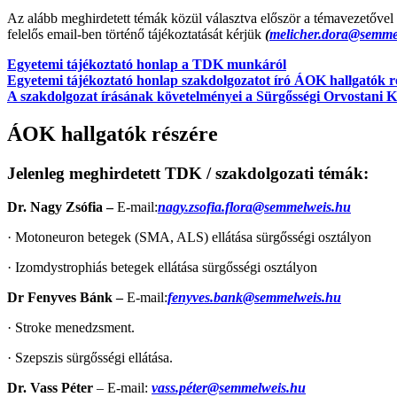
Az alább meghirdetett témák közül választva először a témavezetővel 
felelős email-ben történő tájékoztatását kérjük
(
melicher.dora@semme
Egyetemi tájékoztató honlap a TDK munkáról
Egyetemi tájékoztató honlap szakdolgozatot író ÁOK hallgatók r
A szakdolgozat írásának követelményei a Sürgősségi Orvostani K
ÁOK hallgatók részére
Jelenleg meghirdetett TDK / szakdolgozati témák:
Dr. Nagy Zsófia –
E-mail:
nagy.zsofia.flora@semmelweis.hu
· Motoneuron betegek (SMA, ALS) ellátása sürgősségi osztályon
· Izomdystrophiás betegek ellátása sürgősségi osztályon
Dr Fenyves Bánk –
E-mail:
fenyves.bank@semmelweis.hu
· Stroke menedzsment.
· Szepszis sürgősségi ellátása.
Dr. Vass Péter
– E-mail:
vass.péter@semmelweis.hu