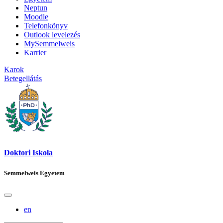
Neptun
Moodle
Telefonkönyv
Outlook levelezés
MySemmelweis
Karrier
Karok
Betegellátás
Doktori Iskola
Semmelweis Egyetem
en