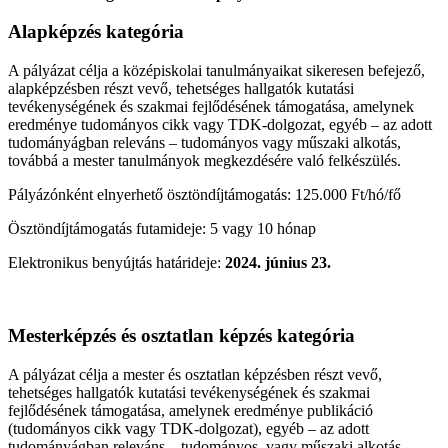
Alapképzés kategória
A pályázat célja a középiskolai tanulmányaikat sikeresen befejező,
alapképzésben részt vevő, tehetséges hallgatók kutatási
tevékenységének és szakmai fejlődésének támogatása, amelynek
eredménye tudományos cikk vagy TDK-dolgozat, egyéb – az adott
tudományágban releváns – tudományos vagy műszaki alkotás,
továbbá a mester tanulmányok megkezdésére való felkészülés.
Pályázónként elnyerhető ösztöndíjtámogatás: 125.000 Ft/hó/fő
Ösztöndíjtámogatás futamideje: 5 vagy 10 hónap
Elektronikus benyújtás határideje:
2024. június 23.
Mesterképzés és osztatlan képzés kategória
A pályázat célja a mester és osztatlan képzésben részt vevő,
tehetséges hallgatók kutatási tevékenységének és szakmai
fejlődésének támogatása, amelynek eredménye publikáció
(tudományos cikk vagy TDK-dolgozat), egyéb – az adott
tudományágban releváns – tudományos, vagy műszaki alkotás,