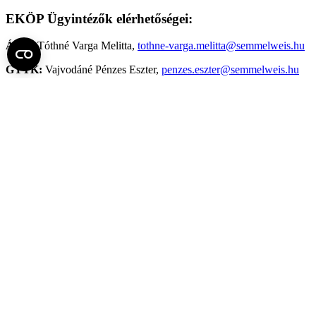
EKÖP Ügyintézők elérhetőségei:
ÁOK:
Tóthné Varga Melitta,
tothne-varga.melitta@semmelweis.hu
GYTK:
Vajvodáné Pénzes Eszter,
penzes.eszter@semmelweis.hu
FOK:
Teplán-Gál Orsolya,
teplan-gal.orsolya@semmelweis.hu
ETK:
Éliás Anna Júlia,
elias.anna.julia@semmelweis.hu
EKK:
Szandányi Beatrix,
szadanyi.beatrix@emk.semmelweis.hu
PAK:
Kovács Hajnalka,
kovacs.hajnalka2@semmelweis.hu
Doktori Iskola:
Csorba-Jónás Csilla, valamint Ágoston Konstantina
ekop-koordinator@semmelweis.hu
Az EKÖP 2024 pályázat nyertesei
Az EKÖP 2024 pályázat nyerteseinek listája az alábbi linken
tölthető le: