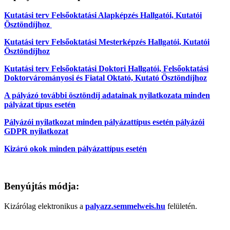
Kutatási terv Felsőoktatási Alapképzés Hallgatói, Kutatói
Ösztöndíjhoz
Kutatási terv Felsőoktatási Mesterképzés Hallgatói, Kutatói
Ösztöndíjhoz
Kutatási terv Felsőoktatási Doktori Hallgatói, Felsőoktatási
Doktorvárományosi és Fiatal Oktató, Kutató Ösztöndíjhoz
A pályázó további ösztöndíj adatainak nyilatkozata minden
pályázat típus esetén
Pályázói nyilatkozat minden pályázattípus esetén
p
ályázói
GDPR nyilatkozat
Kizáró okok minden pályázattípus esetén
Benyújtás módja:
Kizárólag elektronikus a
palyazz.semmelweis.hu
felületén.