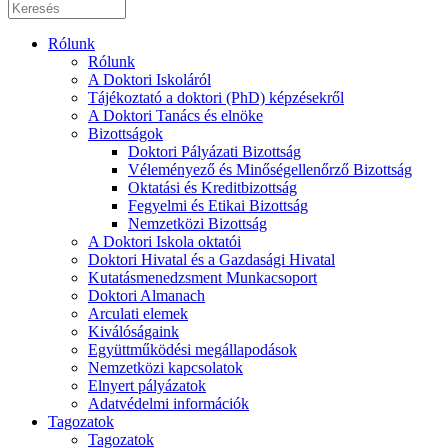
Rólunk
Rólunk
A Doktori Iskoláról
Tájékoztató a doktori (PhD) képzésekről
A Doktori Tanács és elnöke
Bizottságok
Doktori Pályázati Bizottság
Véleményező és Minőségellenőrző Bizottság
Oktatási és Kreditbizottság
Fegyelmi és Etikai Bizottság
Nemzetközi Bizottság
A Doktori Iskola oktatói
Doktori Hivatal és a Gazdasági Hivatal
Kutatásmenedzsment Munkacsoport
Doktori Almanach
Arculati elemek
Kiválóságaink
Együttműködési megállapodások
Nemzetközi kapcsolatok
Elnyert pályázatok
Adatvédelmi információk
Tagozatok
Tagozatok