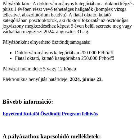
Pályázók köre: A doktorvárományos kategóriában a doktori képzés
plusz 1 évében részt vevő tehetséges hallgatók (komplex vizsga
teljesítve, abszolutórium beadva). A fiatal oktató, kutató
kategóriában posztdoktorok, aki doktori fokozatát az ösztöndíjas
jogviszony megkezdéséhez képest 5 éven belül szerezte meg vagy
várhatóan megszerzi 2024. augusztus 31.-ig.
Pályázónként elnyerhető ösztöndíjtámogatás:
Doktorvárományos kategóriában 200.000 Ft/hó/fő
Fiatal oktató, kutató kategóriában 250.000 Ft/hó/fő
Pályázat futamideje: 5 vagy 12 hónap
Elektronikus benyújtás határideje:
2024. június 23.
Bővebb információ:
Egyetemi Kutatói Ösztöndíj Program felhívás
A pályázathoz kapcsolódó mellékletek: