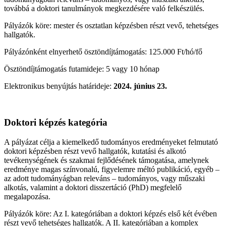
továbbá a doktori tanulmányok megkezdésére való felkészülés.
Pályázók köre: mester és osztatlan képzésben részt vevő, tehetséges
hallgatók.
Pályázónként elnyerhető ösztöndíjtámogatás: 125.000 Ft/hó/fő
Ösztöndíjtámogatás futamideje: 5 vagy 10 hónap
Elektronikus benyújtás határideje:
2024. június 23.
Doktori képzés kategória
A pályázat célja a kiemelkedő tudományos eredményeket felmutató
doktori képzésben részt vevő hallgatók, kutatási és alkotó
tevékenységének és szakmai fejlődésének támogatása, amelynek
eredménye magas színvonalú, figyelemre méltó publikáció, egyéb –
az adott tudományágban releváns – tudományos, vagy műszaki
alkotás, valamint a doktori disszertáció (PhD) megfelelő
megalapozása.
Pályázók köre: Az I. kategóriában a doktori képzés első két évében
részt vevő tehetséges hallgatók. A II. kategóriában a komplex