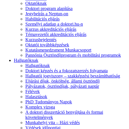
Oktatóknak
Doktori program alapítása
Jegybeírás a Neptun-on
Habilitációs eljárás
Személyi adatlap a doktori.hu-n
Kurzus akkreditációs eljárás
Témavezetői akkreditációs eljárás
Kurzusbejelentés
Oktatói továbbképzések
Kutatásmenedzsment Munkacsoport
Pannónia Ösztöndíjprogram és mobilitási programok
Hallgatóknak
Hallgatóknak
Doktori képzés és a fokozatszerzés folyamata
Hallgatói jogviszony – szakképzési beszámíthatóság
Eljárási díjak, önköltség, állami ösztöndíj
Pályázatok, ösztöndíjak, pályázati naptár
Félévek
Halasztások
PhD Tudományos Napok
Komplex vizsga
A doktori disszertáció benyújtása és formai
követelmények
Munkahelyi vita – Házi védés
Védések időpontjai