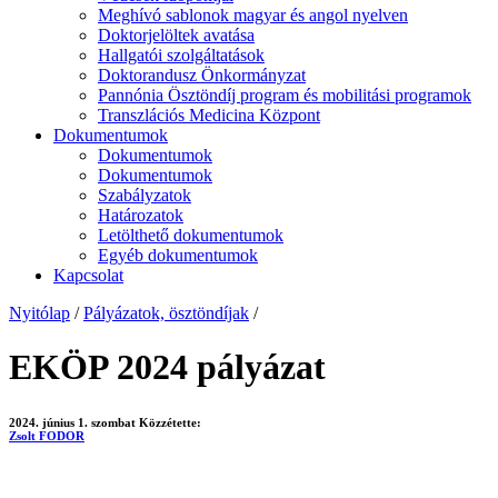
Meghívó sablonok magyar és angol nyelven
Doktorjelöltek avatása
Hallgatói szolgáltatások
Doktorandusz Önkormányzat
Pannónia Ösztöndíj program és mobilitási programok
Transzlációs Medicina Központ
Dokumentumok
Dokumentumok
Dokumentumok
Szabályzatok
Határozatok
Letölthető dokumentumok
Egyéb dokumentumok
Kapcsolat
Nyitólap
/
Pályázatok, ösztöndíjak
/
EKÖP 2024 pályázat
2024. június 1. szombat
Közzétette:
Zsolt FODOR