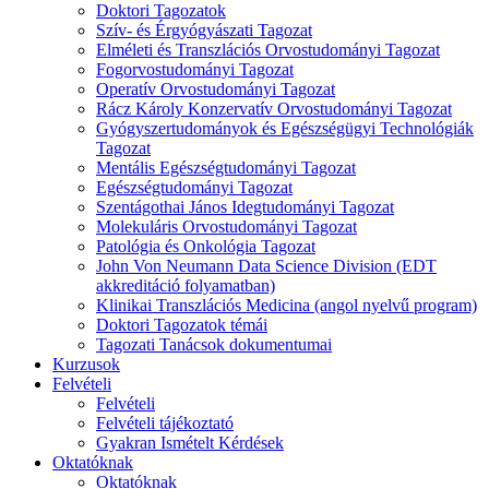
Doktori Tagozatok
Szív- és Érgyógyászati Tagozat
Elméleti és Transzlációs Orvostudományi Tagozat
Fogorvostudományi Tagozat
Operatív Orvostudományi Tagozat
Rácz Károly Konzervatív Orvostudományi Tagozat
Gyógyszertudományok és Egészségügyi Technológiák
Tagozat
Mentális Egészségtudományi Tagozat
Egészségtudományi Tagozat
Szentágothai János Idegtudományi Tagozat
Molekuláris Orvostudományi Tagozat
Patológia és Onkológia Tagozat
John Von Neumann Data Science Division (EDT
akkreditáció folyamatban)
Klinikai Transzlációs Medicina (angol nyelvű program)
Doktori Tagozatok témái
Tagozati Tanácsok dokumentumai
Kurzusok
Felvételi
Felvételi
Felvételi tájékoztató
Gyakran Ismételt Kérdések
Oktatóknak
Oktatóknak