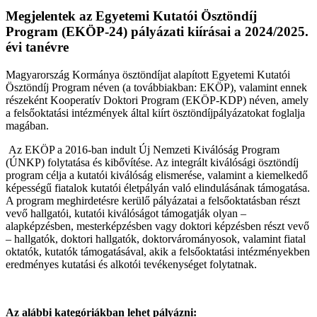
Megjelentek az Egyetemi Kutatói Ösztöndíj
Program (EKÖP-24) pályázati kiírásai a 2024/2025.
évi tanévre
Magyarország Kormánya ösztöndíjat alapított Egyetemi Kutatói
Ösztöndíj Program néven (a továbbiakban: EKÖP), valamint ennek
részeként Kooperatív Doktori Program (EKÖP-KDP) néven, amely
a felsőoktatási intézmények által kiírt ösztöndíjpályázatokat foglalja
magában.
Az EKÖP a 2016-ban indult Új Nemzeti Kiválóság Program
(ÚNKP) folytatása és kibővítése. Az integrált kiválósági ösztöndíj
program célja a kutatói kiválóság elismerése, valamint a kiemelkedő
képességű fiatalok kutatói életpályán való elindulásának támogatása.
A program meghirdetésre kerülő pályázatai a felsőoktatásban részt
vevő hallgatói, kutatói kiválóságot támogatják olyan –
alapképzésben, mesterképzésben vagy doktori képzésben részt vevő
– hallgatók, doktori hallgatók, doktorvárományosok, valamint fiatal
oktatók, kutatók támogatásával, akik a felsőoktatási intézményekben
eredményes kutatási és alkotói tevékenységet folytatnak.
Az alábbi kategóriákban lehet pályázni: