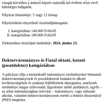
vizsgát követően a doktori képzés második két évében részt vevő
tehetséges hallgatók.
Pályázat futamideje: 5 vagy 12 hónap
Pályázónként elnyerhető ösztöndíjtámogatás:
kategóriában 140.000 Ft/hó/fő
kategóriában 180.000 Ft/hó/fő
Elektronikus benyújtás határideje:
2024. június 23.
Doktorvárományos és Fiatal oktató, kutató
(posztdoktor) kategóriában
A pályázat célja a kiemelkedő tudományos eredményeket felmutató
doktorvárományosok és posztdoktorok kutatási és alkotó
tevékenységének és szakmai fejlődésének támogatása, amelynek
eredménye magas színvonalú, figyelemre méltó publikáció, egyéb –
az adott tudományágban releváns – tudományos, vagy műszaki
alkotás, valamint doktorvárományosok esetén a doktori disszertáció
(PhD) megírása.