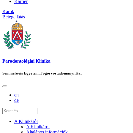
Karrier
Karok
Betegellátás
Parodontológiai Klinika
Semmelweis Egyetem, Fogorvostudományi Kar
en
de
A Klinikáról
A Klinikáról
Általános információk