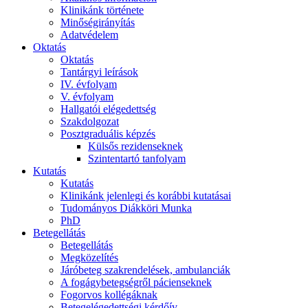
Klinikánk története
Minőségirányítás
Adatvédelem
Oktatás
Oktatás
Tantárgyi leírások
IV. évfolyam
V. évfolyam
Hallgatói elégedettség
Szakdolgozat
Posztgraduális képzés
Külsős rezidenseknek
Szintentartó tanfolyam
Kutatás
Kutatás
Klinikánk jelenlegi és korábbi kutatásai
Tudományos Diákköri Munka
PhD
Betegellátás
Betegellátás
Megközelítés
Járóbeteg szakrendelések, ambulanciák
A fogágybetegségről pácienseknek
Fogorvos kollégáknak
Betegelégedettségi kérdőív