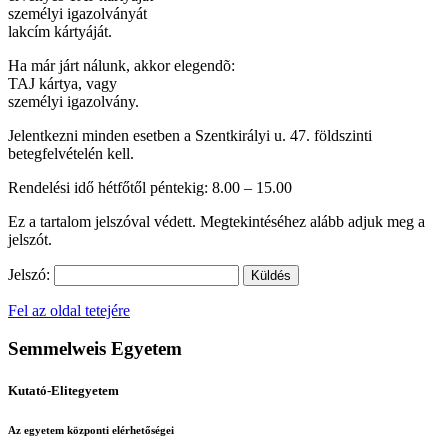
személyi igazolványát
lakcím kártyáját.
Ha már járt nálunk, akkor elegendõ:
TAJ kártya, vagy
személyi igazolvány.
Jelentkezni minden esetben a Szentkirályi u. 47. földszinti
betegfelvételén kell.
Rendelési idő hétfőtől péntekig: 8.00 – 15.00
Ez a tartalom jelszóval védett. Megtekintéséhez alább adjuk meg a
jelszót.
Jelszó:
Fel az oldal tetejére
Semmelweis Egyetem
Kutató-Elitegyetem
Az egyetem központi elérhetőségei