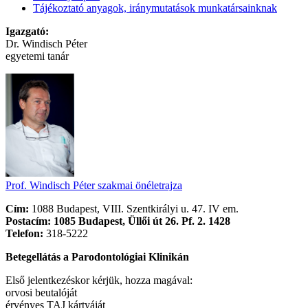
Tájékoztató anyagok, iránymutatások munkatársainknak
Igazgató:
Dr. Windisch Péter
egyetemi tanár
Prof. Windisch Péter szakmai önéletrajza
Cím:
1088 Budapest, VIII. Szentkirályi u. 47. IV em.
Postacím: 1085 Budapest, Üllői út 26. Pf. 2. 1428
Telefon:
318-5222
Betegellátás a Parodontológiai Klinikán
Első jelentkezéskor kérjük, hozza magával:
orvosi beutalóját
érvényes TAJ kártyáját