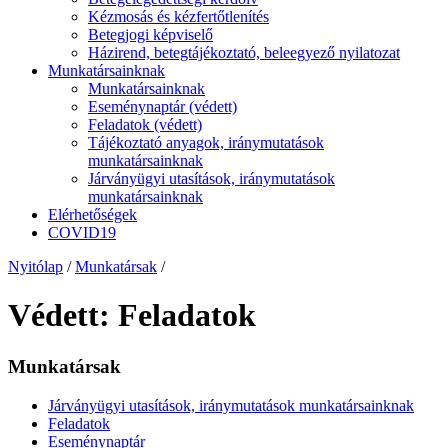
Kézmosás és kézfertőtlenítés
Betegjogi képviselő
Házirend, betegtájékoztató, beleegyező nyilatozat
Munkatársainknak
Munkatársainknak
Eseménynaptár (védett)
Feladatok (védett)
Tájékoztató anyagok, iránymutatások
munkatársainknak
Járványügyi utasítások, iránymutatások
munkatársainknak
Elérhetőségek
COVID19
Nyitólap
/
Munkatársak
/
Védett: Feladatok
Munkatársak
Járványügyi utasítások, iránymutatások munkatársainknak
Feladatok
Eseménynaptár