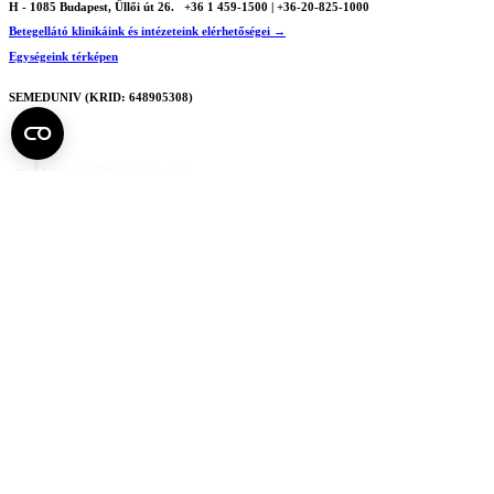
H - 1085 Budapest, Üllői út 26.
+36 1 459-1500 | +36-20-825-1000
Betegellátó klinikáink és intézeteink elérhetőségei →
Egységeink térképen
SEMEDUNIV (KRID: 648905308)