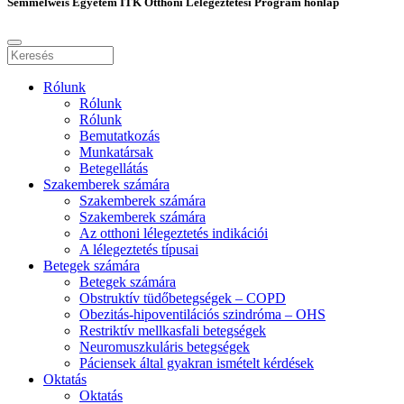
Semmelweis Egyetem ITK Otthoni Lélegeztetési Program honlap
Rólunk
Rólunk
Rólunk
Bemutatkozás
Munkatársak
Betegellátás
Szakemberek számára
Szakemberek számára
Szakemberek számára
Az otthoni lélegeztetés indikációi
A lélegeztetés típusai
Betegek számára
Betegek számára
Obstruktív tüdőbetegségek – COPD
Obezitás-hipoventilációs szindróma – OHS
Restriktív mellkasfali betegségek
Neuromuszkuláris betegségek
Páciensek által gyakran ismételt kérdések
Oktatás
Oktatás