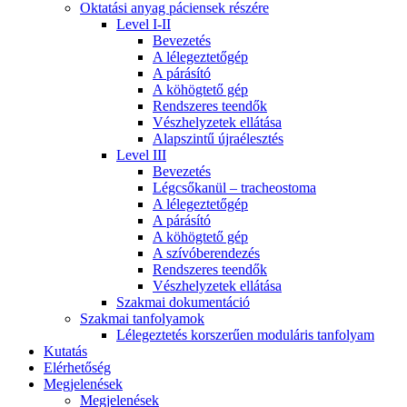
Oktatási anyag páciensek részére
Level I-II
Bevezetés
A lélegeztetőgép
A párásító
A köhögtető gép
Rendszeres teendők
Vészhelyzetek ellátása
Alapszintű újraélesztés
Level III
Bevezetés
Légcsőkanül – tracheostoma
A lélegeztetőgép
A párásító
A köhögtető gép
A szívóberendezés
Rendszeres teendők
Vészhelyzetek ellátása
Szakmai dokumentáció
Szakmai tanfolyamok
Lélegeztetés korszerűen moduláris tanfolyam
Kutatás
Elérhetőség
Megjelenések
Megjelenések