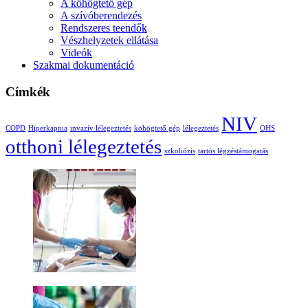
A köhögtető gép
A szívóberendezés
Rendszeres teendők
Vészhelyzetek ellátása
Videók
Szakmai dokumentáció
Címkék
NIV
COPD
Hiperkapnia
invazív lélegeztetés
köhögtető gép
lélegeztetés
OHS
otthoni lélegeztetés
szkoliózis
tartós légzéstámogatás