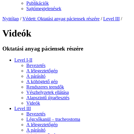
Publikációk
Sajtómegjelenések
Nyitólap
/
Védett: Oktatási anyag páciensek részére
/
Level III
/
Videók
Oktatási anyag páciensek részére
Level I-II
Bevezetés
A lélegeztetőgép
A párásító
A köhögtető gép
Rendszeres teendők
Vészhelyzetek ellátása
Alapszintű újraélesztés
Videók
Level III
Bevezetés
Légcsőkanül – tracheostoma
A lélegeztetőgép
A párásító