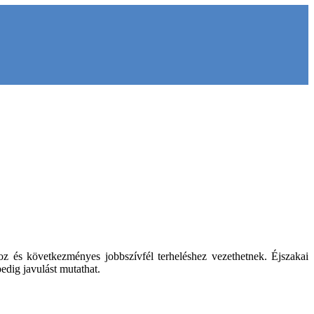
hoz és következményes jobbszívfél terheléshez vezethetnek. Éjszakai
edig javulást mutathat.