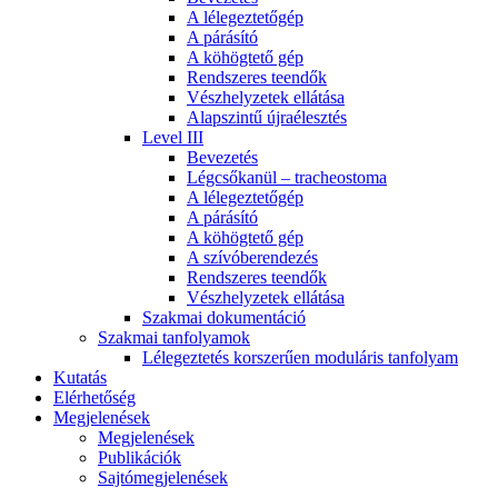
A lélegeztetőgép
A párásító
A köhögtető gép
Rendszeres teendők
Vészhelyzetek ellátása
Alapszintű újraélesztés
Level III
Bevezetés
Légcsőkanül – tracheostoma
A lélegeztetőgép
A párásító
A köhögtető gép
A szívóberendezés
Rendszeres teendők
Vészhelyzetek ellátása
Szakmai dokumentáció
Szakmai tanfolyamok
Lélegeztetés korszerűen moduláris tanfolyam
Kutatás
Elérhetőség
Megjelenések
Megjelenések
Publikációk
Sajtómegjelenések