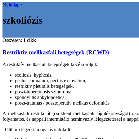
Nyitólap
/
szkoliózis
Összesen:
1 cikk
Restriktív mellkasfali betegségek (RCWD)
A restriktív mellkasfali betegségek közé soroljuk:
scoliosis, kyphosis,
pectus carinatum, pectus excavatum,
restriktív pleuralis betegségek,
poszt-tuberculosis szindróma,
spondylitis ankylopoetica,
poszt-traumás / posztoperatív mellkas deformitás
A mellkasfali restrikciót (csökkent mellkasfali tágulékonyságot) o
folyamatos, és nappali intermittáló neminvazív lélegeztetéssel a nappa
Otthoni légzéstámogatás indokolt: