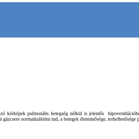
kozó kórképek pulmonális betegség nélkül is jelentős hipoventiláció
li gázcsere normalizálódni tud, a betegek életminősége, terhelhetősége p