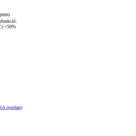
gmm)
sfunkció:
VC) <50%
A overlap)