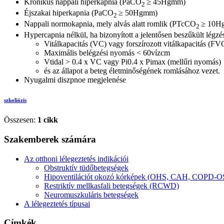
Krónikus nappali hiperkapnia (PaCO
≥ 45Hgmm)
2
Éjszakai hiperkapnia (PaCO
≥ 50Hgmm)
2
Nappali normokapnia, mely alvás alatt romlik (PTcCO
≥ 10H
2
Hypercapnia nélkül, ha bizonyított a jelentősen beszűkült légzé
Vitálkapacitás (VC) vagy forszírozott vitálkapacitás (F
Maximális belégzési nyomás < 60vízcm
Vtidal > 0.4 x VC vagy Pi0.4 x Pimax (mellűri nyomás)
és az állapot a beteg életminőségének romlásához vezet.
Nyugalmi diszpnoe megjelenése
szkoliózis
Összesen:
1 cikk
Szakemberek számára
Az otthoni lélegeztetés indikációi
Obstruktív tüdőbetegségek
Hipoventilációt okozó kórképek (OHS, CAH, COPD-OS
Restriktív mellkasfali betegségek (RCWD)
Neuromuszkuláris betegségek
A lélegeztetés típusai
Címkék