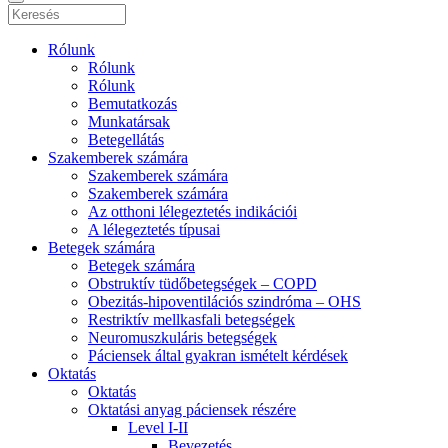
Rólunk
Rólunk
Rólunk
Bemutatkozás
Munkatársak
Betegellátás
Szakemberek számára
Szakemberek számára
Szakemberek számára
Az otthoni lélegeztetés indikációi
A lélegeztetés típusai
Betegek számára
Betegek számára
Obstruktív tüdőbetegségek – COPD
Obezitás-hipoventilációs szindróma – OHS
Restriktív mellkasfali betegségek
Neuromuszkuláris betegségek
Páciensek által gyakran ismételt kérdések
Oktatás
Oktatás
Oktatási anyag páciensek részére
Level I-II
Bevezetés