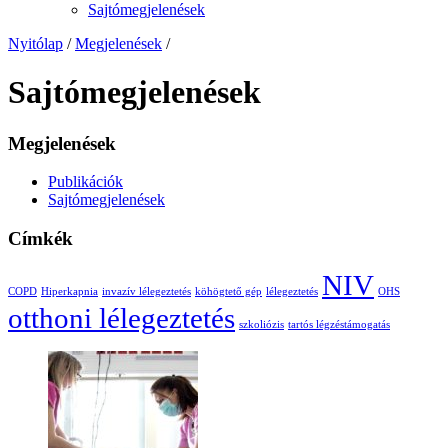
Sajtómegjelenések
Nyitólap
/
Megjelenések
/
Sajtómegjelenések
Megjelenések
Publikációk
Sajtómegjelenések
Címkék
NIV
COPD
Hiperkapnia
invazív lélegeztetés
köhögtető gép
lélegeztetés
OHS
otthoni lélegeztetés
szkoliózis
tartós légzéstámogatás