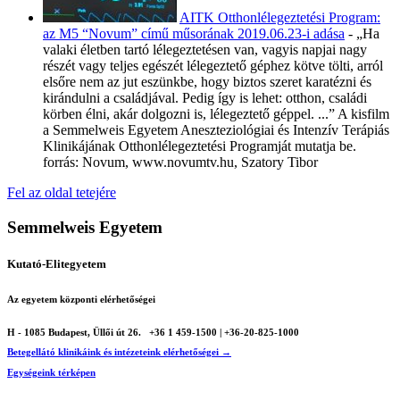
AITK Otthonlélegeztetési Program:
az M5 “Novum” című műsorának 2019.06.23-i adása
-
„Ha
valaki életben tartó lélegeztetésen van, vagyis napjai nagy
részét vagy teljes egészét lélegeztető géphez kötve tölti, arról
elsőre nem az jut eszünkbe, hogy biztos szeret karatézni és
kirándulni a családjával. Pedig így is lehet: otthon, családi
körben élni, akár dolgozni is, lélegeztető géppel. ...” A kisfilm
a Semmelweis Egyetem Aneszteziológiai és Intenzív Terápiás
Klinikájának Otthonlélegeztetési Programját mutatja be.
forrás: Novum, www.novumtv.hu, Szatory Tibor
Fel az oldal tetejére
Semmelweis Egyetem
Kutató-Elitegyetem
Az egyetem központi elérhetőségei
H - 1085 Budapest, Üllői út 26.
+36 1 459-1500 | +36-20-825-1000
Betegellátó klinikáink és intézeteink elérhetőségei →
Egységeink térképen