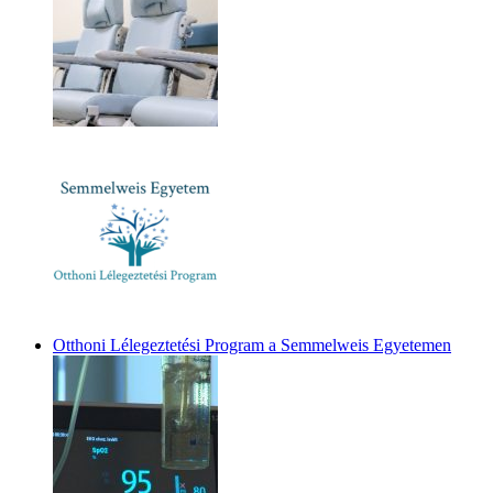
Otthoni Lélegeztetési Program a Semmelweis Egyetemen