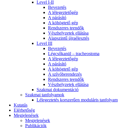
Level I-II
Bevezetés
A lélegeztetőgép
A párásító
A köhögtető gép
Rendszeres teendők
Vészhelyzetek ellátása
Alapszintű újraélesztés
Level III
Bevezetés
Légcsőkanül – tracheostoma
A lélegeztetőgép
A párásító
A köhögtető gép
A szívóberendezés
Rendszeres teendők
Vészhelyzetek ellátása
Szakmai dokumentáció
Szakmai tanfolyamok
Lélegeztetés korszerűen moduláris tanfolyam
Kutatás
Elérhetőség
Megjelenések
Megjelenések
Publikációk