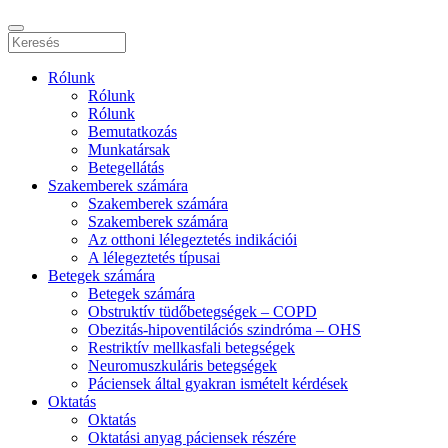
Rólunk
Rólunk
Rólunk
Bemutatkozás
Munkatársak
Betegellátás
Szakemberek számára
Szakemberek számára
Szakemberek számára
Az otthoni lélegeztetés indikációi
A lélegeztetés típusai
Betegek számára
Betegek számára
Obstruktív tüdőbetegségek – COPD
Obezitás-hipoventilációs szindróma – OHS
Restriktív mellkasfali betegségek
Neuromuszkuláris betegségek
Páciensek által gyakran ismételt kérdések
Oktatás
Oktatás
Oktatási anyag páciensek részére