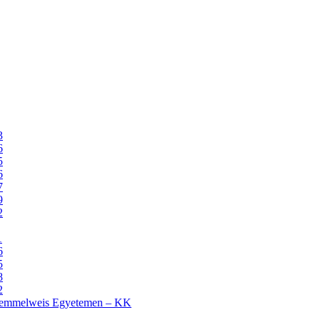
3
6
5
6
7
9
2
1
6
5
8
2
 Semmelweis Egyetemen – KK