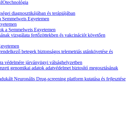
BIOtechnológia
ségei diagnosztikájában és terápiájában
k a Semmelweis Egyetemen
Egyetemen
tások a Semmelweis Egyetemen
k vizsgálata fertőzöttekben és vakcinációt követően
 Egyetemen
rendelkező betegek biztonságos telemetriás utánkövetése és
ra védelmére járványügyi válsághelyzetben
zeti genomikai adatok adatvédelmet biztosító megosztásának
kált Neuronális Drug-screening platform kutatása és fejlesztése