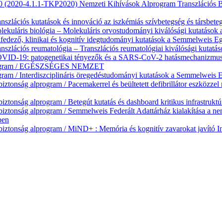
20 (2020-4.1.1-TKP2020) Nemzeti Kihívások Alprogram Transzlációs 
zlációs kutatások és innováció az iszkémiás szívbetegség és társbeteg
ekuláris biológia – Molekuláris orvostudományi kiválósági kutatáso
fedező, klinikai és kognitív idegtudományi kutatások a Semmelweis 
nszlációs reumatológia – Transzlációs reumatológiai kiválósági kuta
ID-19: patogenetikai tényezők és a SARS-CoV-2 hatásmechanizmusána
lprogram / EGÉSZSÉGES NEMZET
ram / Interdiszciplináris öregedéstudományi kutatások a Semmelweis
onság alprogram / Pacemakerrel és beültetett defibrillátor eszközzel 
onság alprogram / Betegút kutatás és dashboard kritikus infrastruktú
tonság alprogram / Semmelweis Federált Adattárház kialakítása a nem
ben
onság alprogram / MiND+ : Memória és kognitív zavarokat javító Indu