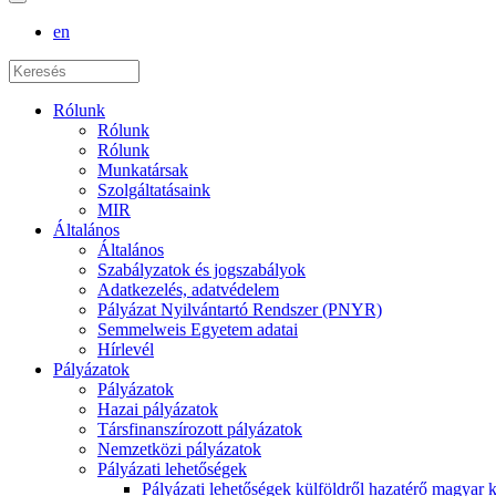
en
Rólunk
Rólunk
Rólunk
Munkatársak
Szolgáltatásaink
MIR
Általános
Általános
Szabályzatok és jogszabályok
Adatkezelés, adatvédelem
Pályázat Nyilvántartó Rendszer (PNYR)
Semmelweis Egyetem adatai
Hírlevél
Pályázatok
Pályázatok
Hazai pályázatok
Társfinanszírozott pályázatok
Nemzetközi pályázatok
Pályázati lehetőségek
Pályázati lehetőségek külföldről hazatérő magyar 