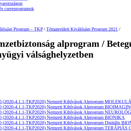
gyarországon
és csereprogramok
válósági Program – TKP
/
Tématerületi Kiválósági Program 2021
/
etbiztonság alprogram / Betegú
nyügyi válsághelyzetben
 2020 (2020-4.1.1-TKP2020) Nemzeti Kihívások Alprogram MOLEK
020 (2020-4.1.1-TKP2020) Nemzeti Kihívások Alprogram BIOIMAGI
2020 (2020-4.1.1-TKP2020) Nemzeti Kihívások Alprogram NEUROLÓ
020 (2020-4.1.1-TKP2020) Nemzeti Kihívások Alprogram BIONIKA
20 (2020-4.1.1-TKP2020) Nemzeti Kihívások Alprogram Digitális BIO
2020 (2020-4.1.1-TKP2020) Nemzeti Kihívások Alprogram TERÁPI