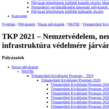
Pályázati lehetőségek külföldi kutatók részére Ma
Nemzetközi együttműködést támogató pályázatok 
Pályázati lehetőségek külföldi hallgatók részére
Kapcsolat
Nyitólap
/
Pályázatok
/
Hazai pályázatok
/
NKFIH
/
Tématerületi Ki
TKP 2021 – Nemzetvédelem, nemz
infrastruktúra védelmére járvá
Pályázatok
Hazai pályázatok
NKFIH
Tématerületi Kiválósági Program – TKP
Tématerületi Kiválósági Program 2020
Tématerületi Kiválósági Program
Tématerületi Kiválósági Program 2
Tématerületi Kiválósági Program 
Tématerületi Kiválósági Program 2
Tématerületi Kiválósági Program 20
Tématerületi Kiválósági Program 