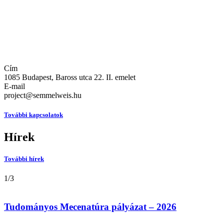
Cím
1085 Budapest, Baross utca 22. II. emelet
E-mail
project@semmelweis.hu
További kapcsolatok
Nemzeti Kardiovaszkuláris Laboratórium
Pályázatok
Szolgáltatások
Hírek
További hírek
1
/
3
Tudományos Mecenatúra pályázat – 2026