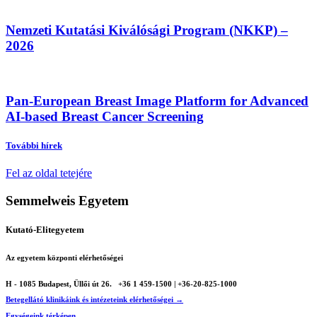
Nemzeti Kutatási Kiválósági Program (NKKP) –
2026
Pan-European Breast Image Platform for Advanced
AI-based Breast Cancer Screening
További hírek
Fel az oldal tetejére
Semmelweis Egyetem
Kutató-Elitegyetem
Az egyetem központi elérhetőségei
H - 1085 Budapest, Üllői út 26.
+36 1 459-1500 | +36-20-825-1000
Betegellátó klinikáink és intézeteink elérhetőségei →
Egységeink térképen