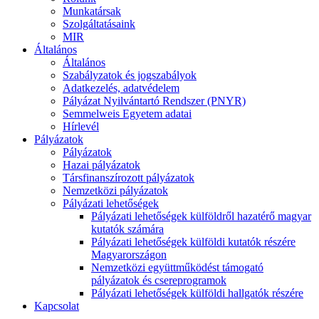
Munkatársak
Szolgáltatásaink
MIR
Általános
Általános
Szabályzatok és jogszabályok
Adatkezelés, adatvédelem
Pályázat Nyilvántartó Rendszer (PNYR)
Semmelweis Egyetem adatai
Hírlevél
Pályázatok
Pályázatok
Hazai pályázatok
Társfinanszírozott pályázatok
Nemzetközi pályázatok
Pályázati lehetőségek
Pályázati lehetőségek külföldről hazatérő magyar
kutatók számára
Pályázati lehetőségek külföldi kutatók részére
Magyarországon
Nemzetközi együttműködést támogató
pályázatok és csereprogramok
Pályázati lehetőségek külföldi hallgatók részére
Kapcsolat