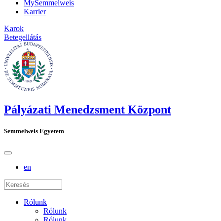
MySemmelweis
Karrier
Karok
Betegellátás
Pályázati Menedzsment Központ
Semmelweis Egyetem
en
Rólunk
Rólunk
Rólunk