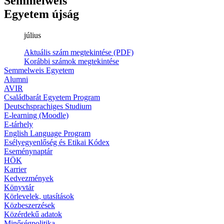
Semmelweis
Egyetem újság
július
Aktuális szám megtekintése (PDF)
Korábbi számok megtekintése
Semmelweis Egyetem
Alumni
AVIR
Családbarát Egyetem Program
Deutschsprachiges Studium
E-learning (Moodle)
E-tárhely
English Language Program
Esélyegyenlőség és Etikai Kódex
Eseménynaptár
HÖK
Karrier
Kedvezmények
Könyvtár
Körlevelek, utasítások
Közbeszerzések
Közérdekű adatok
Minőségpolitika