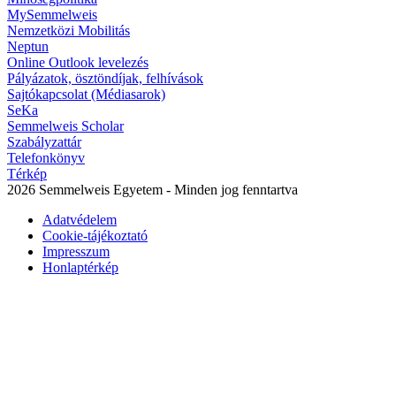
MySemmelweis
Nemzetközi Mobilitás
Neptun
Online Outlook levelezés
Pályázatok, ösztöndíjak, felhívások
Sajtókapcsolat (Médiasarok)
SeKa
Semmelweis Scholar
Szabályzattár
Telefonkönyv
Térkép
2026 Semmelweis Egyetem - Minden jog fenntartva
Adatvédelem
Cookie-tájékoztató
Impresszum
Honlaptérkép