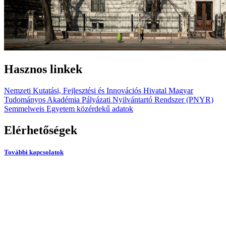
Hasznos linkek
Nemzeti Kutatási, Fejlesztési és Innovációs Hivatal
Magyar
Tudományos Akadémia
Pályázati Nyilvántartó Rendszer (PNYR)
Semmelweis Egyetem közérdekű adatok
Elérhetőségek
További kapcsolatok