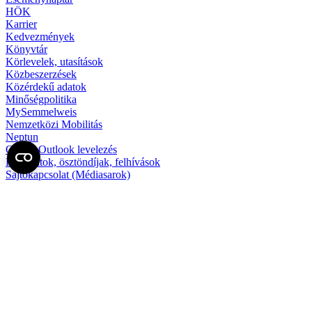
HÖK
Karrier
Kedvezmények
Könyvtár
Körlevelek, utasítások
Közbeszerzések
Közérdekű adatok
Minőségpolitika
MySemmelweis
Nemzetközi Mobilitás
Neptun
Online Outlook levelezés
Pályázatok, ösztöndíjak, felhívások
Sajtókapcsolat (Médiasarok)
SeKa
Semmelweis Scholar
Szabályzattár
Telefonkönyv
Térkép
2026 Semmelweis Egyetem - Minden jog fenntartva
Adatvédelem
Cookie-tájékoztató
Impresszum
Honlaptérkép