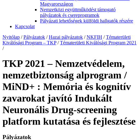
Magyarországon
Nemzetközi együttműködést támogató
pályázatok és csereprogramok
Pályázati lehetőségek külföldi hallgatók részére
Kapcsolat
Nyitólap
/
Pályázatok
/
Hazai pályázatok
/
NKFIH
/
Tématerületi
Kiválósági Program – TKP
/
Tématerületi Kiválósági Program 2021
/
TKP 2021 – Nemzetvédelem,
nemzetbiztonság alprogram /
MiND+ : Memória és kognitív
zavarokat javító Indukált
Neuronális Drug-screening
platform kutatása és fejlesztése
Pályázatok