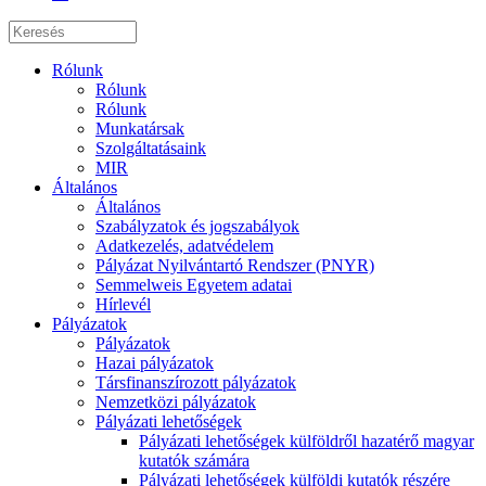
Rólunk
Rólunk
Rólunk
Munkatársak
Szolgáltatásaink
MIR
Általános
Általános
Szabályzatok és jogszabályok
Adatkezelés, adatvédelem
Pályázat Nyilvántartó Rendszer (PNYR)
Semmelweis Egyetem adatai
Hírlevél
Pályázatok
Pályázatok
Hazai pályázatok
Társfinanszírozott pályázatok
Nemzetközi pályázatok
Pályázati lehetőségek
Pályázati lehetőségek külföldről hazatérő magyar
kutatók számára
Pályázati lehetőségek külföldi kutatók részére