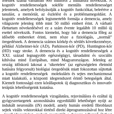
felettiek száma várhatóan 900 millióról 2 milliárdra növekszik. A
kognitív rendellenességek sokféle mentális rendellenességet
jelentenek, amelyek befolyásolják a kognitív funkciókat, beleértve a
tanulást, a memóriát, az észlelést és a problémamegoldást. A
kognitív rendellenességek legismertebb formája a demencia, amely
világszerte jelenleg több mint 50 millió embert érint. A várható
élettartam növekedésével ez a szám évente legalább 10 millió új
esettel növekszik. Fontos kiemelni, hogy bár a demencia főleg az
idősebb embereket érinti, nem része a fiziológiás, „normál”
öregedésnek. A demencia számos kórkép és sérülés következménye,
például Alzheimer-kór (AD), Parkinson-kór (PD), Huntington-kór
(HD) vagy stroke. A demencia és a kognitív rendellenességek a
XXI. század legnagyobb egészségügyi, társadalmi és szociális
kihívása mind Európában, mind Magyarországon. Jelenleg az
ország időskorú lakosai a ‘sikertelen’ (az egészségtelen életmód
hatására felgyorsult) biológiai öregedésük miatt fokozottan sújtottak
a kognitív rendellenességek molekuláris és sejtes mechanizmusai
miatt kialakuló, a központi idegrendszert érintő betegségek által.
Kiemelt fontosságú ezen kórállapotok új diagnosztikus és innovatív
terápiás lehetősségeink kutatása.
A kognitív rendellenességek vizsgálatára, rejuvinálásra és ezáltal új
gyógyszertargetek azonosítására egyedülálló lehetőséget nyújt az
indukált neuronális (iN) modell, amely humán eredetű fibroblaszt
sejtek virális vektorokkal történő direkt átprogramozásával hoz létre