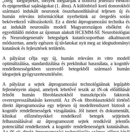
„öreg” idegsejteket, melyek megtartják a donorra jellemző életkori
és epigenetikai sajátságokat (1. ábra). A különböző korú donorokból
származó indukált neuronok összehasonlításával teljesen új és
humán releváns információkat nyerhetünk az öregedés során
bekövetkező változásokról. Ez a direkt átprogramozási technika és
az indukált neuronális modell Magyarországon elsőként és
egyedülálló módon az újonnan alakult HCEMM-SE Neurobiológiai
és Neurodegeneratív betegségek kutatócsoportban alkalmazott
módszertan, amely egészen új távlatokat nyit meg az idegtudományi
kutatások és fejlesztések területén.
A pályázat célja egy új, humán releváns
in vitro
modell
optimálizálása, standardizálása és preklinikai használata, a kognitív
rendellenességekben szenvedő betegekből származó humán
idegsejtek gyógyszertesztelésére.
A pályázat a sejtek átprogramozási technológiáinak legújabb
fejleményein alapul, amelyek lehetővé teszik az iN-ok előállítását
felnőtt humán fibroblasztokból transzkripciós faktorok
overexpresszáltatásán keresztül. Az iN-ok fibroblasztokból történő
direkt átprogramozása egy teljesen új modellrendszert biztosít a
kognitív rendellenességek vizsgálatára. Jól ismert és dokumentált,
klinikai előzményekkel rendelkező betegek sejtjeinek
felhasználásával az átprogramozott sejtek rendkívül jelentős
potenciállal rendelkeznek a kognitív rendellenességek kutatásában.
Az iN-ok direkt átprogramozási technológiája számos előnyt kínál