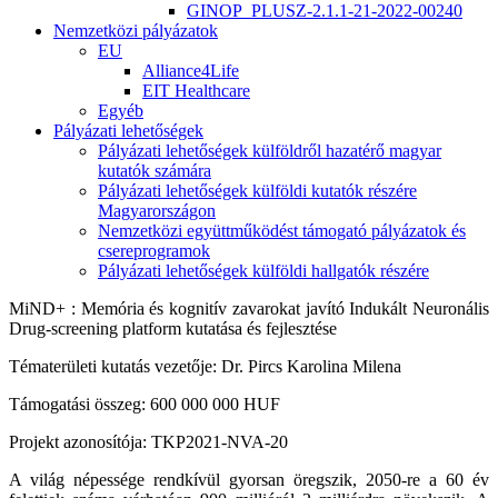
GINOP_PLUSZ-2.1.1-21-2022-00240
Nemzetközi pályázatok
EU
Alliance4Life
EIT Healthcare
Egyéb
Pályázati lehetőségek
Pályázati lehetőségek külföldről hazatérő magyar
kutatók számára
Pályázati lehetőségek külföldi kutatók részére
Magyarországon
Nemzetközi együttműködést támogató pályázatok és
csereprogramok
Pályázati lehetőségek külföldi hallgatók részére
MiND+ : Memória és kognitív zavarokat javító Indukált Neuronális
Drug-screening platform kutatása és fejlesztése
Tématerületi kutatás vezetője: Dr. Pircs Karolina Milena
Támogatási összeg: 600 000 000 HUF
Projekt azonosítója: TKP2021-NVA-20
A világ népessége rendkívül gyorsan öregszik, 2050-re a 60 év