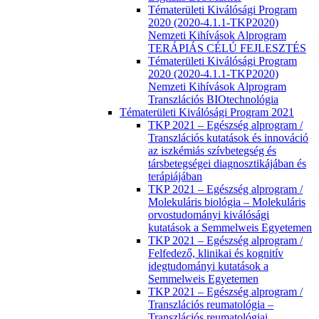
Tématerületi Kiválósági Program
2020 (2020-4.1.1-TKP2020)
Nemzeti Kihívások Alprogram
TERÁPIÁS CÉLÚ FEJLESZTÉS
Tématerületi Kiválósági Program
2020 (2020-4.1.1-TKP2020)
Nemzeti Kihívások Alprogram
Transzlációs BIOtechnológia
Tématerületi Kiválósági Program 2021
TKP 2021 – Egészség alprogram /
Transzlációs kutatások és innováció
az iszkémiás szívbetegség és
társbetegségei diagnosztikájában és
terápiájában
TKP 2021 – Egészség alprogram /
Molekuláris biológia – Molekuláris
orvostudományi kiválósági
kutatások a Semmelweis Egyetemen
TKP 2021 – Egészség alprogram /
Felfedező, klinikai és kognitív
idegtudományi kutatások a
Semmelweis Egyetemen
TKP 2021 – Egészség alprogram /
Transzlációs reumatológia –
Transzlációs reumatológiai