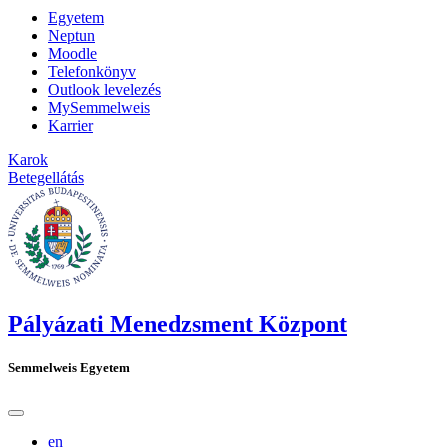
Egyetem
Neptun
Moodle
Telefonkönyv
Outlook levelezés
MySemmelweis
Karrier
Karok
Betegellátás
Pályázati Menedzsment Központ
Semmelweis Egyetem
en