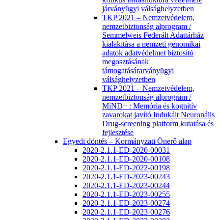
járványügyi válsághelyzetben
TKP 2021 – Nemzetvédelem,
nemzetbiztonság alprogram /
Semmelweis Federált Adattárház
kialakítása a nemzeti genomikai
adatok adatvédelmet biztosító
megosztásának
támogatásárarványügyi
válsághelyzetben
TKP 2021 – Nemzetvédelem,
nemzetbiztonság alprogram /
MiND+ : Memória és kognitív
zavarokat javító Indukált Neuronális
Drug-screening platform kutatása és
fejlesztése
Egyedi döntés – Kormányzati Önerő alap
2020-2.1.1-ED-2020-00031
2020-2.1.1-ED-2020-00108
2020-2.1.1-ED-2022-00198
2020-2.1.1-ED-2023-00243
2020-2.1.1-ED-2023-00244
2020-2.1.1-ED-2023-00255
2020-2.1.1-ED-2023-00274
2020-2.1.1-ED-2023-00276