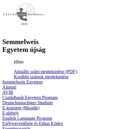
Semmelweis
Egyetem újság
július
Aktuális szám megtekintése (PDF)
Korábbi számok megtekintése
Semmelweis Egyetem
Alumni
AVIR
Családbarát Egyetem Program
Deutschsprachiges Studium
E-learning (Moodle)
E-tárhely
English Language Program
Esélyegyenlőség és Etikai Kódex
Eseménynaptár