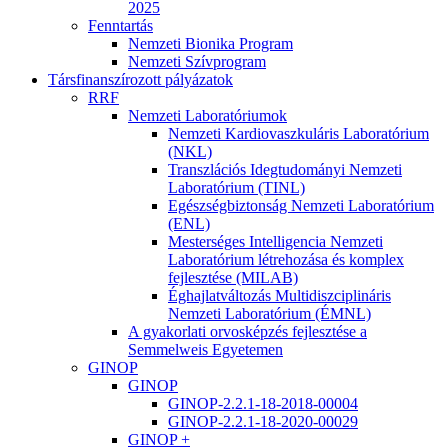
2025
Fenntartás
Nemzeti Bionika Program
Nemzeti Szívprogram
Társfinanszírozott pályázatok
RRF
Nemzeti Laboratóriumok
Nemzeti Kardiovaszkuláris Laboratórium
(NKL)
Transzlációs Idegtudományi Nemzeti
Laboratórium (TINL)
Egészségbiztonság Nemzeti Laboratórium
(ENL)
Mesterséges Intelligencia Nemzeti
Laboratórium létrehozása és komplex
fejlesztése (MILAB)
Éghajlatváltozás Multidiszciplináris
Nemzeti Laboratórium (ÉMNL)
A gyakorlati orvosképzés fejlesztése a
Semmelweis Egyetemen
GINOP
GINOP
GINOP-2.2.1-18-2018-00004
GINOP-2.2.1-18-2020-00029
GINOP +