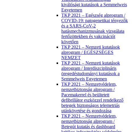
kiválósági kutatások a Semmelweis
Egyetemen
TKP 2021 – Egészség alprogram /
COVID-19: patogenetikai tényezők
és a SARS-CoV-2
hatásmechanizmusának vizsgálata
fertőzöttekben és vakcinációt
követően
TKP 2021 – Nemzeti kutatások
alprogram / EGÉSZSÉGES
NEMZET
TKP 2021 – Nemzeti kutatások
alprogram / Interdiszciplináris
öregedéstudományi kutatások a
Semmelweis Egyetemen
TKP 2021 – Nemzetvédelem,
nemzetbiztonság alprogram /
Pacemakerrel és beültetett
defibrillátor eszközzel rendelkező
betegek biztonságos telemetriás
utánkövetése és gondozása
TKP 2021 – Nemzetvédelem,
nemzetbiztonság alprogram /
Betegút kutatás és dashboard
kritikus infrastruktúra védelmére