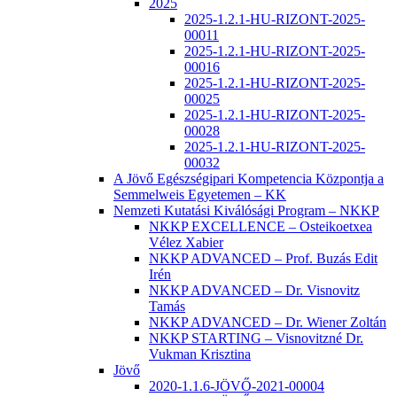
2025
2025-1.2.1-HU-RIZONT-2025-
00011
2025-1.2.1-HU-RIZONT-2025-
00016
2025-1.2.1-HU-RIZONT-2025-
00025
2025-1.2.1-HU-RIZONT-2025-
00028
2025-1.2.1-HU-RIZONT-2025-
00032
A Jövő Egészségipari Kompetencia Központja a
Semmelweis Egyetemen – KK
Nemzeti Kutatási Kiválósági Program – NKKP
NKKP EXCELLENCE – Osteikoetxea
Vélez Xabier
NKKP ADVANCED – Prof. Buzás Edit
Irén
NKKP ADVANCED – Dr. Visnovitz
Tamás
NKKP ADVANCED – Dr. Wiener Zoltán
NKKP STARTING – Visnovitzné Dr.
Vukman Krisztina
Jövő
2020-1.1.6-JÖVŐ-2021-00004