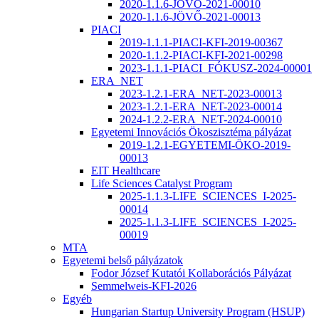
2020-1.1.6-JÖVŐ-2021-00010
2020-1.1.6-JÖVŐ-2021-00013
PIACI
2019-1.1.1-PIACI-KFI-2019-00367
2020-1.1.2-PIACI-KFI-2021-00298
2023-1.1.1-PIACI_FÓKUSZ-2024-00001
ERA_NET
2023-1.2.1-ERA_NET-2023-00013
2023-1.2.1-ERA_NET-2023-00014
2024-1.2.2-ERA_NET-2024-00010
Egyetemi Innovációs Ökoszisztéma pályázat
2019-1.2.1-EGYETEMI-ÖKO-2019-
00013
EIT Healthcare
Life Sciences Catalyst Program
2025-1.1.3-LIFE_SCIENCES_I-2025-
00014
2025-1.1.3-LIFE_SCIENCES_I-2025-
00019
MTA
Egyetemi belső pályázatok
Fodor József Kutatói Kollaborációs Pályázat
Semmelweis-KFI-2026
Egyéb
Hungarian Startup University Program (HSUP)