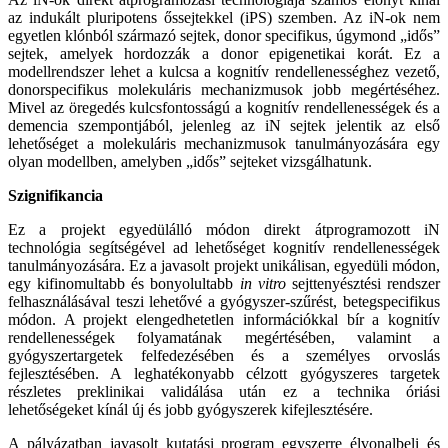
az indukált pluripotens őssejtekkel (iPS) szemben. Az iN-ok nem
egyetlen klónból származó sejtek, donor specifikus, úgymond „idős”
sejtek, amelyek hordozzák a donor epigenetikai korát. Ez a
modellrendszer lehet a kulcsa a kognitív rendellenességhez vezető,
donorspecifikus molekuláris mechanizmusok jobb megértéséhez.
Mivel az öregedés kulcsfontosságú a kognitív rendellenességek és a
demencia szempontjából, jelenleg az iN sejtek jelentik az első
lehetőséget a molekuláris mechanizmusok tanulmányozására egy
olyan modellben, amelyben „idős” sejteket vizsgálhatunk.
Szignifikancia
Ez a projekt egyedülálló módon direkt átprogramozott iN
technológia segítségével ad lehetőséget kognitív rendellenességek
tanulmányozására. Ez a javasolt projekt unikálisan, egyedüli módon,
egy kifinomultabb és bonyolultabb
in vitro
sejttenyésztési rendszer
felhasználásával teszi lehetővé a gyógyszer-szűrést, betegspecifikus
módon. A projekt elengedhetetlen információkkal bír a kognitív
rendellenességek folyamatának megértésében, valamint a
gyógyszertargetek felfedezésében és a személyes orvoslás
fejlesztésében. A leghatékonyabb célzott gyógyszeres targetek
részletes preklinikai validálása után ez a technika óriási
lehetőségeket kínál új és jobb gyógyszerek kifejlesztésére.
A pályázatban javasolt kutatási program egyszerre élvonalbeli és