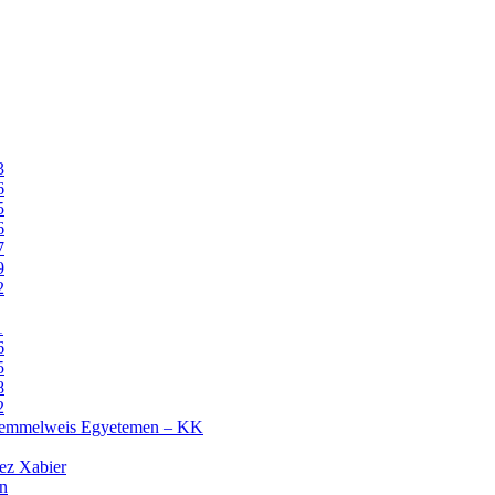
3
6
5
6
7
9
2
1
6
5
8
2
 Semmelweis Egyetemen – KK
z Xabier
n