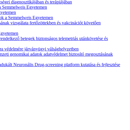
ségei diagnosztikájában és terápiájában
k a Semmelweis Egyetemen
Egyetemen
tások a Semmelweis Egyetemen
k vizsgálata fertőzöttekben és vakcinációt követően
 Egyetemen
rendelkező betegek biztonságos telemetriás utánkövetése és
ra védelmére járványügyi válsághelyzetben
zeti genomikai adatok adatvédelmet biztosító megosztásának
kált Neuronális Drug-screening platform kutatása és fejlesztése