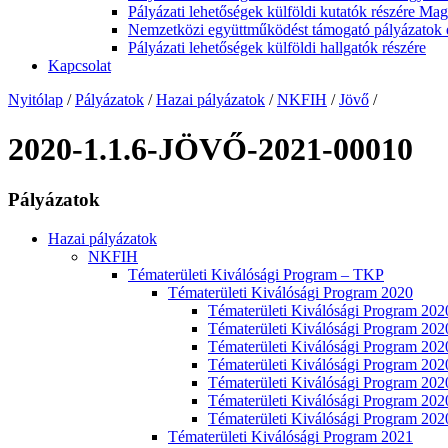
Pályázati lehetőségek külföldi kutatók részére Ma
Nemzetközi együttműködést támogató pályázatok 
Pályázati lehetőségek külföldi hallgatók részére
Kapcsolat
Nyitólap
/
Pályázatok
/
Hazai pályázatok
/
NKFIH
/
Jövő
/
2020-1.1.6-JÖVŐ-2021-00010
Pályázatok
Hazai pályázatok
NKFIH
Tématerületi Kiválósági Program – TKP
Tématerületi Kiválósági Program 2020
Tématerületi Kiválósági Program
Tématerületi Kiválósági Program 2
Tématerületi Kiválósági Program 
Tématerületi Kiválósági Program 2
Tématerületi Kiválósági Program 20
Tématerületi Kiválósági Program 
Tématerületi Kiválósági Program 20
Tématerületi Kiválósági Program 2021