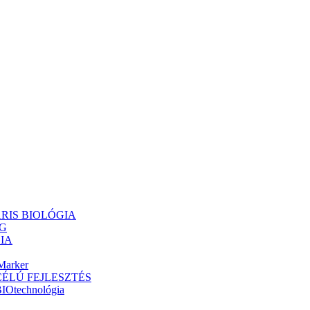
ULÁRIS BIOLÓGIA
NG
GIA
Marker
ÁS CÉLÚ FEJLESZTÉS
BIOtechnológia