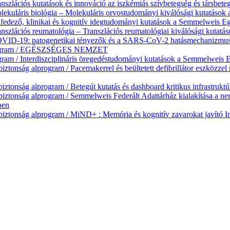
zlációs kutatások és innováció az iszkémiás szívbetegség és társbeteg
ekuláris biológia – Molekuláris orvostudományi kiválósági kutatáso
fedező, klinikai és kognitív idegtudományi kutatások a Semmelweis 
nszlációs reumatológia – Transzlációs reumatológiai kiválósági kuta
ID-19: patogenetikai tényezők és a SARS-CoV-2 hatásmechanizmusána
lprogram / EGÉSZSÉGES NEMZET
ram / Interdiszciplináris öregedéstudományi kutatások a Semmelweis
onság alprogram / Pacemakerrel és beültetett defibrillátor eszközzel 
onság alprogram / Betegút kutatás és dashboard kritikus infrastruktú
tonság alprogram / Semmelweis Federált Adattárház kialakítása a nem
ben
onság alprogram / MiND+ : Memória és kognitív zavarokat javító Indu