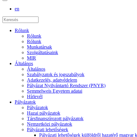
en
Rólunk
Rólunk
Rólunk
Munkatársak
Szolgáltatásaink
MIR
Általános
Általános
Szabályzatok és jogszabályok
Adatkezelés, adatvédelem
Pályázat Nyilvántartó Rendszer (PNYR)
Semmelweis Egyetem adatai
Hírlevél
Pályázatok
Pályázatok
Hazai pályázatok
Társfinanszírozott pályázatok
Nemzetközi pályázatok
Pályázati lehetőségek
Pályázati lehetőségek külföldről hazatérő magyar 