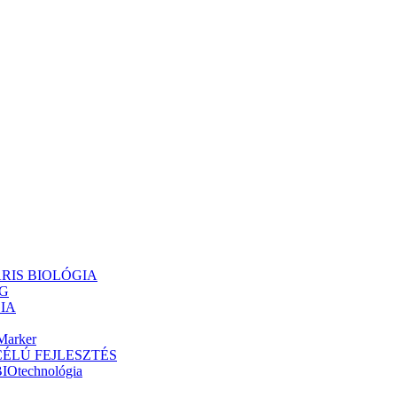
ULÁRIS BIOLÓGIA
NG
GIA
Marker
ÁS CÉLÚ FEJLESZTÉS
BIOtechnológia