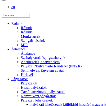
en
Rólunk
Rólunk
Rólunk
Munkatársak
Szolgáltatásaink
MIR
Általános
Általános
Szabályzatok és jogszabályok
Adatkezelés, adatvédelem
Pályázat Nyilvántartó Rendszer (PNYR)
Semmelweis Egyetem adatai
Hírlevél
Pályázatok
Pályázatok
Hazai pályázatok
Társfinanszírozott pályázatok
Nemzetközi pályázatok
Pályázati lehetőségek
Pályázati lehetőségek külföldről hazatérő magyar 