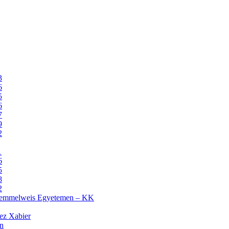
3
6
5
6
7
9
2
1
6
5
8
2
 Semmelweis Egyetemen – KK
z Xabier
n