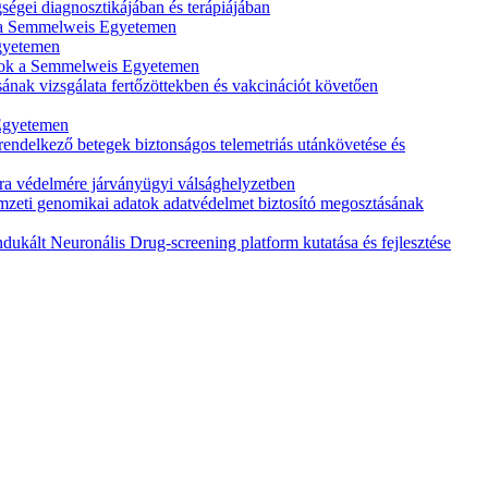
ségei diagnosztikájában és terápiájában
k a Semmelweis Egyetemen
Egyetemen
tások a Semmelweis Egyetemen
k vizsgálata fertőzöttekben és vakcinációt követően
 Egyetemen
rendelkező betegek biztonságos telemetriás utánkövetése és
ra védelmére járványügyi válsághelyzetben
zeti genomikai adatok adatvédelmet biztosító megosztásának
kált Neuronális Drug-screening platform kutatása és fejlesztése