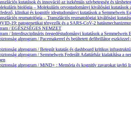
zlációs kutatások és innováció az iszkémiás szívbetegség és társbeteg
ekuláris biológia – Molekuláris orvostudományi kiválósági kutatáso
fedező, klinikai és kognitív idegtudományi kutatások a Semmelweis 
nszlációs reumatológia – Transzlációs reumatológiai kiválósági kuta
ID-19: patogenetikai tényezők és a SARS-CoV-2 hatásmechanizmusána
lprogram / EGÉSZSÉGES NEMZET
ram / Interdiszciplináris öregedéstudományi kutatások a Semmelweis
onság alprogram / Pacemakerrel és beültetett defibrillátor eszközzel 
onság alprogram / Betegút kutatás és dashboard kritikus infrastruktú
tonság alprogram / Semmelweis Federált Adattárház kialakítása a nem
ben
onság alprogram / MiND+ : Memória és kognitív zavarokat javító Indu