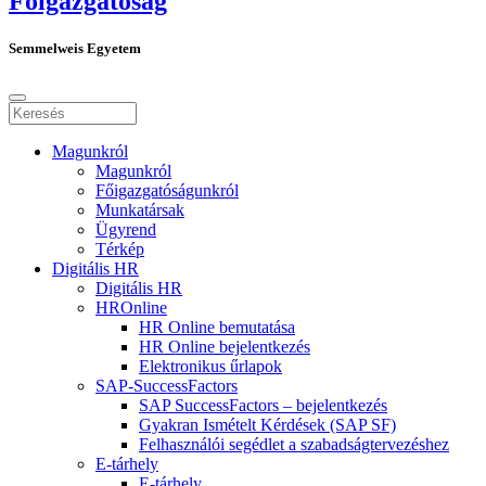
Főigazgatóság
Semmelweis Egyetem
Magunkról
Magunkról
Főigazgatóságunkról
Munkatársak
Ügyrend
Térkép
Digitális HR
Digitális HR
HROnline
HR Online bemutatása
HR Online bejelentkezés
Elektronikus űrlapok
SAP-SuccessFactors
SAP SuccessFactors – bejelentkezés
Gyakran Ismételt Kérdések (SAP SF)
Felhasználói segédlet a szabadságtervezéshez
E-tárhely
E-tárhely