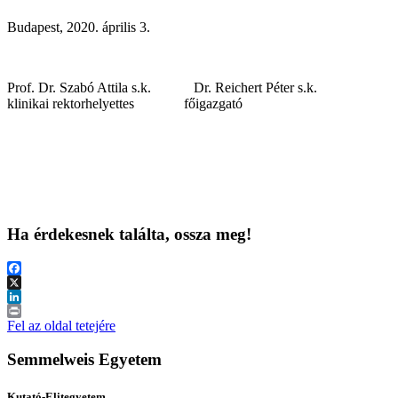
Budapest, 2020. április 3.
Prof. Dr. Szabó Attila s.k. Dr. Reichert Péter s.k.
klinikai rektorhelyettes főigazgató
Ha érdekesnek találta, ossza meg!
Facebook
X
LinkedIn
Print
Fel az oldal tetejére
Semmelweis Egyetem
Kutató-Elitegyetem