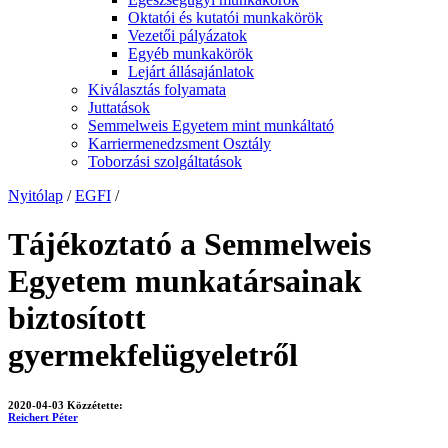
Oktatói és kutatói munkakörök
Vezetői pályázatok
Egyéb munkakörök
Lejárt állásajánlatok
Kiválasztás folyamata
Juttatások
Semmelweis Egyetem mint munkáltató
Karriermenedzsment Osztály
Toborzási szolgáltatások
Nyitólap
/
EGFI
/
Tájékoztató a Semmelweis
Egyetem munkatársainak
biztosított
gyermekfelügyeletről
2020-04-03
Közzétette:
Reichert Péter