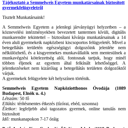
Tájékoztató a Semmelweis Egyetem munkatársainak biztosított
gyermekfelügyeletről
Tisztelt Munkatársaink!
A Semmelweis Egyetem a jelenlegi járványügyi helyzetben – a
köznevelési intézményekben bevezetett tantermen kívüli, digitális
munkarendre tekintettel – biztosítani kívánja munkatársainak a 14
éven aluli gyermekeik napközbeni kiscsoportos felügyeletét. Mivel a
betegellátás területén egészségügyi dolgozóink jelenléte nem
nélkülözhető, és a kisgyermekes munkavállalók sem mentesülnek a
munkavégzési kötelezettség alól, fontosnak tartjuk, hogy minél
többen éljenek az egyetem által felkínált lehetőséggel. A
jelentkezéseket nem kizárólag a betegellátás területen dolgozóktól
várjuk.
A gyermekek felügyelete két helyszínen történik.
Semmelweis Egyetem Napköziotthonos Óvodája (1089
Budapest, Elnök u. 4.)
Létszám:
50 fő
Ellátás:
térítésmentes étkezés (tízórai, ebéd, uzsonna)
Életkor:
legfeljebb alsó tagozatos gyermek, online tanulás nem
biztosított
Idő:
munkanapokon 7-17 óráig