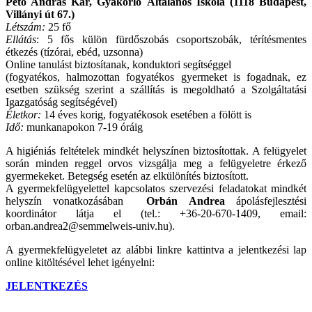
Pető András Kar, Gyakorló Általános Iskola (1118 Budapest,
Villányi út 67.)
Létszám:
25 fő
Ellátás
: 5 fős külön fürdőszobás csoportszobák, térítésmentes
étkezés (tízórai, ebéd, uzsonna)
Online tanulást biztosítanak, konduktori segítséggel
(fogyatékos, halmozottan fogyatékos gyermeket is fogadnak, ez
esetben szükség szerint a szállítás is megoldható a Szolgáltatási
Igazgatóság segítségével)
Életkor:
14 éves korig, fogyatékosok esetében a fölött is
Idő:
munkanapokon 7-19 óráig
A higiéniás feltételek mindkét helyszínen biztosítottak. A felügyelet
során minden reggel orvos vizsgálja meg a felügyeletre érkező
gyermekeket. Betegség esetén az elkülönítés biztosított.
A gyermekfelügyelettel kapcsolatos szervezési feladatokat mindkét
helyszín vonatkozásában
Orbán Andrea
ápolásfejlesztési
koordinátor látja el (tel.: +36-20-670-1409, email:
orban.andrea2@semmelweis-univ.hu).
A gyermekfelügyeletet az alábbi linkre kattintva a jelentkezési lap
online kitöltésével lehet igényelni:
JELENTKEZÉS