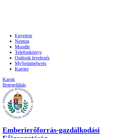
Egyetem
Neptun
Moodle
Telefonkönyv
Outlook levelezés
MySemmelweis
Karrier
Karok
Betegellátás
Emberierőforrás-gazdálkodási