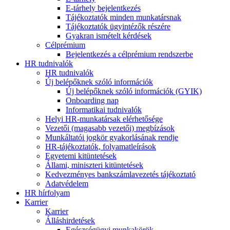
E-tárhely bejelentkezés
Tájékoztatók minden munkatársnak
Tájékoztatók ügyintézők részére
Gyakran ismételt kérdések
Célprémium
Bejelentkezés a célprémium rendszerbe
HR tudnivalók
HR tudnivalók
Új belépőknek szóló információk
Új belépőknek szóló információk (GYIK)
Onboarding nap
Informatikai tudnivalók
Helyi HR-munkatársak elérhetősége
Vezetői (magasabb vezetői) megbízások
Munkáltatói jogkör gyakorlásának rendje
HR-tájékoztatók, folyamatleírások
Egyetemi kitüntetések
Állami, miniszteri kitüntetések
Kedvezményes bankszámlavezetés tájékoztató
Adatvédelem
HR hírfolyam
Karrier
Karrier
Álláshirdetések
Egészségügyi munkakörök