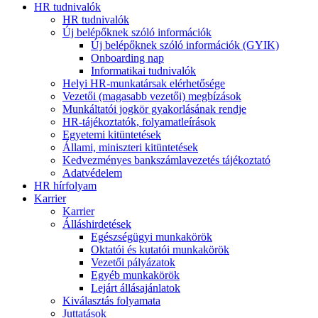
HR tudnivalók
HR tudnivalók
Új belépőknek szóló információk
Új belépőknek szóló információk (GYIK)
Onboarding nap
Informatikai tudnivalók
Helyi HR-munkatársak elérhetősége
Vezetői (magasabb vezetői) megbízások
Munkáltatói jogkör gyakorlásának rendje
HR-tájékoztatók, folyamatleírások
Egyetemi kitüntetések
Állami, miniszteri kitüntetések
Kedvezményes bankszámlavezetés tájékoztató
Adatvédelem
HR hírfolyam
Karrier
Karrier
Álláshirdetések
Egészségügyi munkakörök
Oktatói és kutatói munkakörök
Vezetői pályázatok
Egyéb munkakörök
Lejárt állásajánlatok
Kiválasztás folyamata
Juttatások