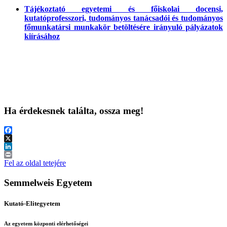
Tájékoztató egyetemi és főiskolai docensi,
kutatóprofesszori, tudományos tanácsadói és tudományos
főmunkatársi munkakör betöltésére irányuló pályázatok
kiírásához
Ha érdekesnek találta, ossza meg!
Facebook
X
LinkedIn
Print
Fel az oldal tetejére
Semmelweis Egyetem
Kutató-Elitegyetem
Az egyetem központi elérhetőségei