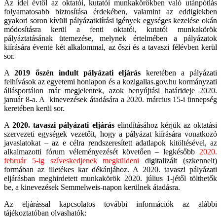
Az idei évtől az oktatói, kutatói munkakörökben való utánpótlás
folyamatosabb biztosítása érdekében, valamint az eddigiekben
gyakori soron kívüli pályázatkiírási igények egységes kezelése okán
módosításra kerül a fenti oktatói, kutatói munkakörök
pályáztatásának ütemezése, melynek értelmében a pályázatok
kiírására évente két alkalommal, az őszi és a tavaszi félévben kerül
sor.
A
2019 őszén indult pályázati eljárás
keretében a pályázati
felhívások az egyetemi honlapon és a kozigallas.gov.hu kormányzati
állásportálon már megjelentek, azok benyújtási határideje 2020.
január 8-a. A kinevezések átadására a 2020. március 15-i ünnepség
keretében kerül sor.
A
2020. tavaszi pályázati eljárás
elindításához kérjük az oktatási
szervezeti egységek vezetőit, hogy a pályázat kiírására vonatkozó
javaslatokat – az e célra rendszeresített adatlapok kitöltésével, az
alkalmazotti fórum véleményezését követően – legkésőbb
2020.
február 5-ig szíveskedjenek megküldeni
digitalizált (szkennelt)
formában az illetékes kar dékánjához. A 2020. tavaszi pályázati
eljárásban meghirdetett munkakörök 2020. július 1-jétől tölthetők
be, a kinevezések Semmelweis-napon kerülnek átadásra.
Az eljárással kapcsolatos további információk az alábbi
tájékoztatóban olvashatók: