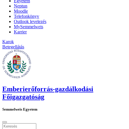
Egyetem
Neptun
Moodle
Telefonkönyv
Outlook levelezés
MySemmelweis
Karrier
Karok
Betegellátás
Emberierőforrás-gazdálkodási
Főigazgatóság
Semmelweis Egyetem