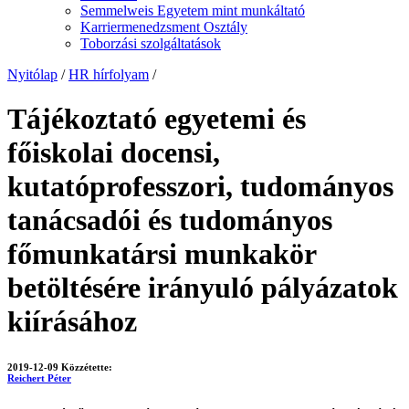
Semmelweis Egyetem mint munkáltató
Karriermenedzsment Osztály
Toborzási szolgáltatások
Nyitólap
/
HR hírfolyam
/
Tájékoztató egyetemi és
főiskolai docensi,
kutatóprofesszori, tudományos
tanácsadói és tudományos
főmunkatársi munkakör
betöltésére irányuló pályázatok
kiírásához
2019-12-09
Közzétette:
Reichert Péter