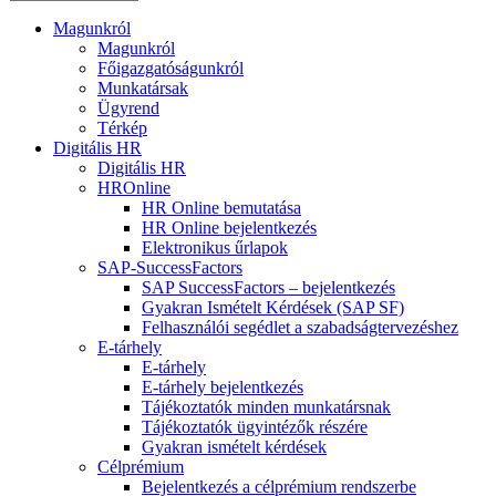
Magunkról
Magunkról
Főigazgatóságunkról
Munkatársak
Ügyrend
Térkép
Digitális HR
Digitális HR
HROnline
HR Online bemutatása
HR Online bejelentkezés
Elektronikus űrlapok
SAP-SuccessFactors
SAP SuccessFactors – bejelentkezés
Gyakran Ismételt Kérdések (SAP SF)
Felhasználói segédlet a szabadságtervezéshez
E-tárhely
E-tárhely
E-tárhely bejelentkezés
Tájékoztatók minden munkatársnak
Tájékoztatók ügyintézők részére
Gyakran ismételt kérdések
Célprémium
Bejelentkezés a célprémium rendszerbe