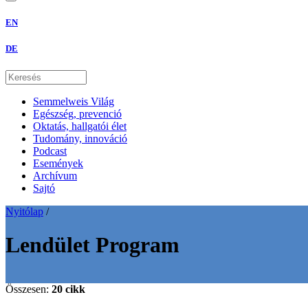
EN
DE
Semmelweis Világ
Egészség, prevenció
Oktatás, hallgatói élet
Tudomány, innováció
Podcast
Események
Archívum
Sajtó
Nyitólap
/
Lendület Program
Összesen:
20 cikk