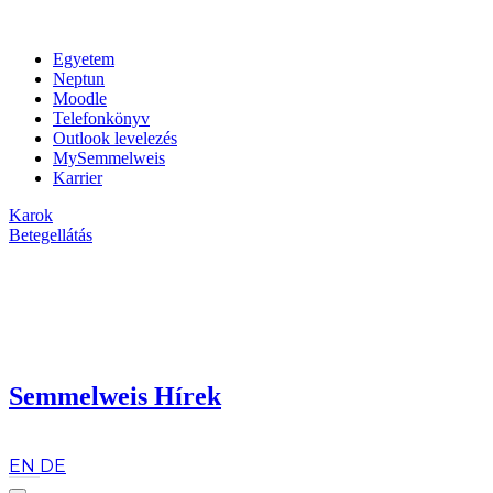
Egyetem
Neptun
Moodle
Telefonkönyv
Outlook levelezés
MySemmelweis
Karrier
Karok
Betegellátás
Semmelweis Hírek
hu
EN
DE