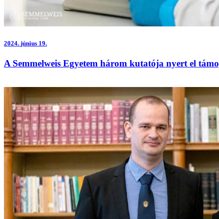
2024.
június 19.
A Semmelweis Egyetem három kutatója nyert el tám