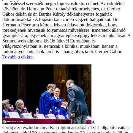
minősítéssel szerezték meg a fogorvosdoktori címet. Az eskütételt
követően dr. Hermann Péter oktatási rektorhelyettes, dr. Gerber
Gábor dékán és dr. Bartha Károly dékánhelyettes fogadták
doktortársaikká kézfogásukkal az idén végzett hallgatókat. Dr.
Hermann Péter arra kérte a frissen felavatott doktorokat, hogy
törekedjenek hivatásuk folyamatos művelésére, ismereteik állandó
gyarapítására, legyenek a magyar egészségügy lelkes munkatársai. A
Semmelweis diploma kiváló útlevél Európában és
világviszonylatban is, nemcsak a klinikai munkában, hanem a
tudományos kutatások terén is – hangsúlyozta dr. Gerber Gábor.
Tovább a cikkre
.
A
Gyógyszerésztudományi Kar diplomaosztóján 131 hallgatót avattak
doktorrá, ebből 20-an summa cum laude, 73-an cum laude és 38-an