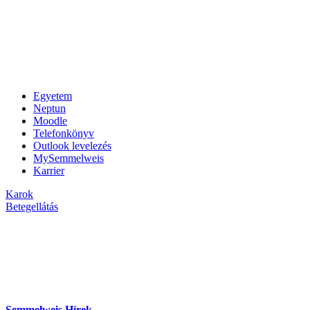
Egyetem
Neptun
Moodle
Telefonkönyv
Outlook levelezés
MySemmelweis
Karrier
Karok
Betegellátás
Semmelweis Hírek