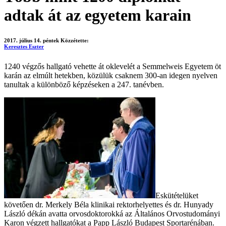
adtak át az egyetem karain
2017. július 14. péntek
Közzétette:
Keresztes Eszter
1240 végzős hallgató vehette át oklevelét a Semmelweis Egyetem öt
karán az elmúlt hetekben, közülük csaknem 300-an idegen nyelven
tanultak a különböző képzéseken a 247. tanévben.
Eskütételüket
követően dr. Merkely Béla klinikai rektorhelyettes és dr. Hunyady
László dékán avatta orvosdoktorokká az Általános Orvostudományi
Karon végzett hallgatókat a Papp László Budapest Sportarénában.