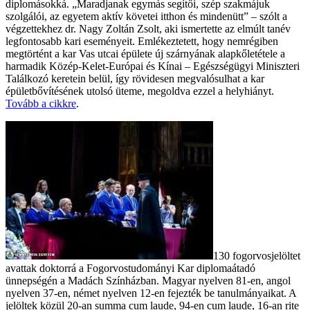
diplomásokká. „Maradjanak egymás segítői, szép szakmájuk
szolgálói, az egyetem aktív követei itthon és mindenütt” – szólt a
végzettekhez dr. Nagy Zoltán Zsolt, aki ismertette az elmúlt tanév
legfontosabb kari eseményeit. Emlékeztetett, hogy nemrégiben
megtörtént a kar Vas utcai épülete új szárnyának alapkőletétele a
harmadik Közép-Kelet-Európai és Kínai – Egészségügyi Miniszteri
Találkozó keretein belül, így rövidesen megvalósulhat a kar
épületbővítésének utolsó üteme, megoldva ezzel a helyhiányt.
Tovább a cikkre
.
130 fogorvosjelöltet
avattak doktorrá a Fogorvostudományi Kar diplomaátadó
ünnepségén a Madách Színházban. Magyar nyelven 81-en, angol
nyelven 37-en, német nyelven 12-en fejezték be tanulmányaikat. A
jelöltek közül 20-an summa cum laude, 94-en cum laude, 16-an rite