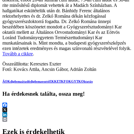
rite minősítésű diplomát vehettek át a Madách Színházban. A
hallgatókat eskütételük után dr. Bánhidy Ferenc általános
rektorhelyettes és dr. Zelkó Romána dékán kézfogással
gyógyszerészdoktorrá fogadta. Dr. Zelkó Romána ünnepi
beszédében köszönetet mondott a Gyógyszerésztudományi Kar
oktatói mellett az Általános Orvostudományi Kar és az Eötvös
Loránd Tudományegyetem Természettudományi Kar
munkatársainak is. Mint mondta, a budapesti gyógyszerészképzés
ezen intézetek eredményes és magas színvonalú részvételével folyik.
Tovább a cikkre
.
Összeállította: Keresztes Eszter
Fotó: Kovács Attila, Ancsin Gábor, Adrián Zoltán
ÁOK
diplomaátadó
diplomaosztó
EKK
ETK
FOK
GYTK
Oktatás
Ha érdekesnek találta, ossza meg!
Facebook
X
LinkedIn
Print
Ezek is érdekelhetik