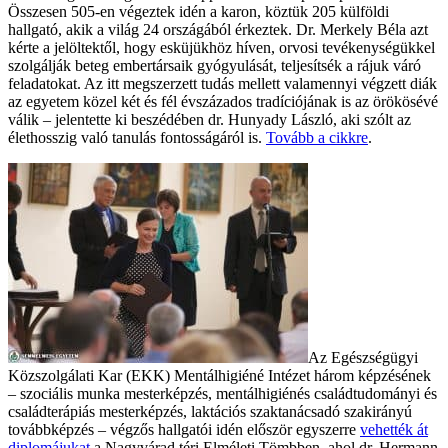
Összesen 505-en végeztek idén a karon, köztük 205 külföldi
hallgató, akik a világ 24 országából érkeztek. Dr. Merkely Béla azt
kérte a jelöltektől, hogy esküjükhöz híven, orvosi tevékenységükkel
szolgálják beteg embertársaik gyógyulását, teljesítsék a rájuk váró
feladatokat. Az itt megszerzett tudás mellett valamennyi végzett diák
az egyetem közel két és fél évszázados tradíciójának is az örökösévé
válik – jelentette ki beszédében dr. Hunyady László, aki szólt az
élethosszig való tanulás fontosságáról is.
Tovább a cikkre
.
Az Egészségügyi
Közszolgálati Kar (EKK) Mentálhigiéné Intézet három képzésének
– szociális munka mesterképzés, mentálhigiénés családtudományi és
családterápiás mesterképzés, laktációs szaktanácsadó szakirányú
továbbképzés – végzős hallgatói idén először egyszerre
vehették át
diplomájukat
a Nagyvárad téri Elméleti Tömbben, ahol dr. Hermann