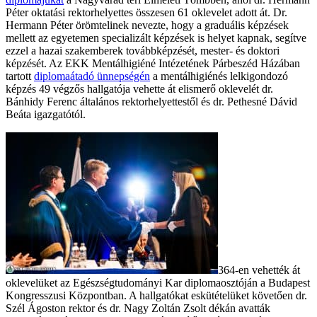
Péter oktatási rektorhelyettes összesen 61 oklevelet adott át. Dr.
Hermann Péter örömtelinek nevezte, hogy a graduális képzések
mellett az egyetemen specializált képzések is helyet kapnak, segítve
ezzel a hazai szakemberek továbbképzését, mester- és doktori
képzését. Az EKK Mentálhigiéné Intézetének Párbeszéd Házában
tartott
diplomaátadó ünnepségén
a mentálhigiénés lelkigondozó
képzés 49 végzős hallgatója vehette át elismerő oklevelét dr.
Bánhidy Ferenc általános rektorhelyettestől és dr. Pethesné Dávid
Beáta igazgatótól.
364-en vehették át
oklevelüket az Egészségtudományi Kar diplomaosztóján a Budapest
Kongresszusi Központban. A hallgatókat eskütételüket követően dr.
Szél Ágoston rektor és dr. Nagy Zoltán Zsolt dékán avatták