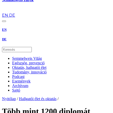
hu
EN
DE
EN
DE
Semmelweis Világ
Egészség, prevenció
Oktatás, hallgatói élet
Tudomány, innováció
Podcast
Események
Archívum
Sajtó
Nyitólap
/
Hallgatói élet és oktatás
/
Több mint 1200 diplomát