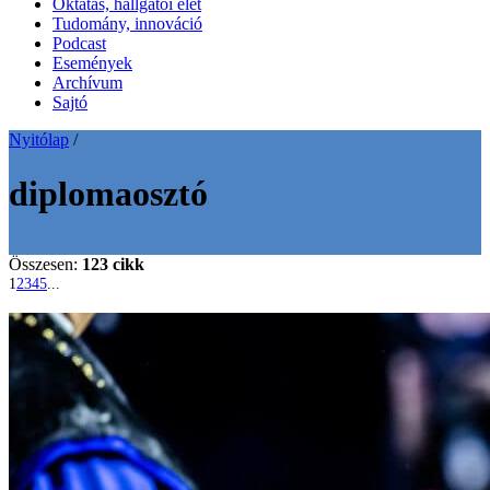
Oktatás, hallgatói élet
Tudomány, innováció
Podcast
Események
Archívum
Sajtó
Nyitólap
/
diplomaosztó
Összesen:
123 cikk
1
2
3
4
5
...