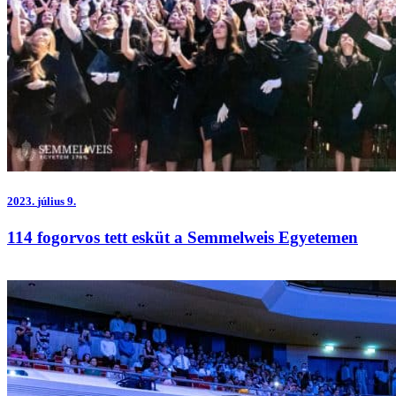
2023.
július 9.
114 fogorvos tett esküt a Semmelweis Egyetemen