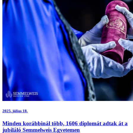
2025.
július 18.
Minden korábbinál több, 1606 diplomát adtak át a
jubiláló Semmelweis Egyetemen