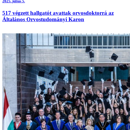
2025.
július 5.
517 végzett hallgatót avattak orvosdoktorrá az
Általános Orvostudományi Karon