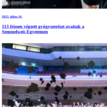
2023.
július 10.
113 frissen végzett gyógyszerészt avattak a
Semmelweis Egyetemen