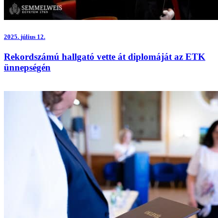
2025.
július 12.
Rekordszámú hallgató vette át diplomáját az ETK
ünnepségén