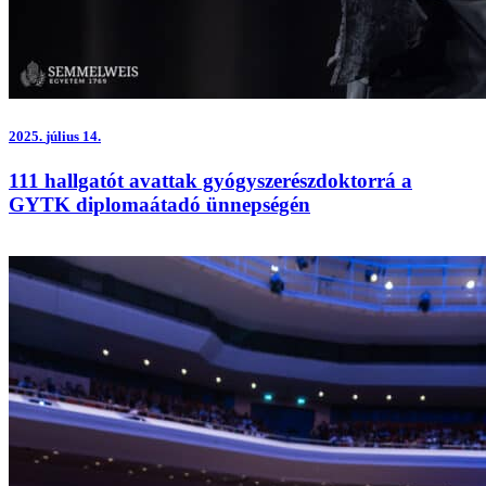
2025.
július 14.
111 hallgatót avattak gyógyszerészdoktorrá a
GYTK diplomaátadó ünnepségén