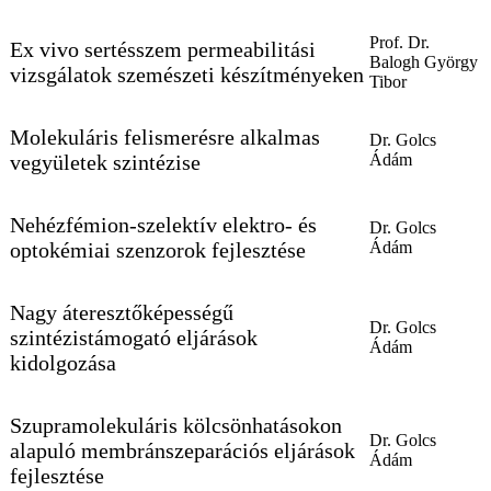
Prof. Dr.
Ex vivo sertésszem permeabilitási
Balogh György
vizsgálatok szemészeti készítményeken
Tibor
Molekuláris felismerésre alkalmas
Dr. Golcs
vegyületek szintézise
Ádám
Nehézfémion-szelektív elektro- és
Dr. Golcs
optokémiai szenzorok fejlesztése
Ádám
Nagy áteresztőképességű
Dr. Golcs
szintézistámogató eljárások
Ádám
kidolgozása
Szupramolekuláris kölcsönhatásokon
Dr. Golcs
alapuló membránszeparációs eljárások
Ádám
fejlesztése