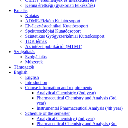
OMHV eredmények és Intézkedési terv
Kémia érettségi (gyakorlati felkészítés)
Kutatás
Kutatás
ADME-Fizkém Kutatócsoport
Elválasztástechnikai Kutatócsoport
Spektroszkópiai Kutatócsoport
Szintetikus Gyógyszerkémiai Kutatócsoport
TDK témák
Az intézet publikációi (MTMT)
Szolgáltatás
Szolgáltatás
Műszerek
Támogatók
English
English
Introduction
Course information and requirements
Analytical Chemistriy (2nd year)
Pharmaceutical Chemistry and Analysis (3rd
year)
Instrumental Pharmaceutical Analysis (4th year)
Schedule of the semester
Analytical Chemistry (2nd year)
Pharmaceutical Chemistry and Analysis (3rd