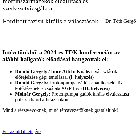
morfinszármazékok előállítása és
szerkezetvizsgálata
Fordított fázisú királis elválasztások
Dr. Tóth Gergő
Intézetünkből a 2024-es TDK konferencián az
alábbi hallgatók előadásai hangzottak el:
Dombi Gergely / Imre Attila:
Királis elválasztások
előrejelzése gépi tanulással (
I. helyezés
)
Dombi Gergely:
Protonpumpa gátlók enantioszelektív
kötődésének vizsgálata AGP-hez (
III. helyezés
)
Molnár Gergely:
Protonpumpa gátlók királis elválasztása
poliszacharid állófázisokon
Mind a résztvevőknek, mind témavezetőiknek gratulálunk!
Fel az oldal tetejére