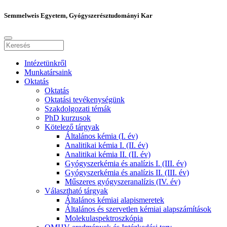
Semmelweis Egyetem, Gyógyszerésztudományi Kar
Intézetünkről
Munkatársaink
Oktatás
Oktatás
Oktatási tevékenységünk
Szakdolgozati témák
PhD kurzusok
Kötelező tárgyak
Általános kémia (I. év)
Analitikai kémia I. (II. év)
Analitikai kémia II. (II. év)
Gyógyszerkémia és analízis I. (III. év)
Gyógyszerkémia és analízis II. (III. év)
Műszeres gyógyszeranalízis (IV. év)
Választható tárgyak
Általános kémiai alapismeretek
Általános és szervetlen kémiai alapszámítások
Molekulaspektroszkópia