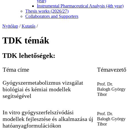
year)
Instrumental Pharmaceutical Analysis (4th year)
Thesis works (2026/27)
Collaborators and Supporters
Nyitólap
/
Kutatás
/
TDK témák
TDK lehetőségek:
Téma címe
Témavezető
Gyógyszermetabolizmus vizsgálat
Prof. Dr.
biológiai és kémiai modellek
Balogh György
Tibor
segítségével
In vitro gyógyszerfelszívódási
Prof. Dr.
modellek fejlesztése és alkalmazása új
Balogh György
Tibor
hatóanyagformulációkon