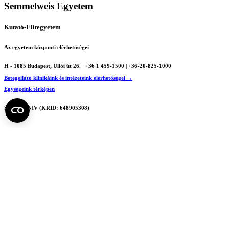
Semmelweis Egyetem
Kutató-Elitegyetem
Az egyetem központi elérhetőségei
H - 1085 Budapest, Üllői út 26.
+36 1 459-1500 | +36-20-825-1000
Betegellátó klinikáink és intézeteink elérhetőségei →
Egységeink térképen
SEMEDUNIV (KRID: 648905308)