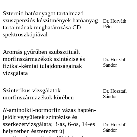
Szteroid hatóanyagot tartalmazó
szuszpenziós készítmények hatóanyag
Dr. Horváth
tartalmának meghatározása CD
Péter
spektroszkópiával
Aromás gyűrűben szubsztituált
morfinszármazékok szintézise és
Dr. Hosztafi
fizikai-kémiai tulajdonságainak
Sándor
vizsgálata
Szintetikus vizsgálatok
Dr. Hosztafi
morfinszármazékok körében
Sándor
N
-aminolkil-normorfin vázas haptén-
jelölt vegyületek szintézise és
szerkezetvizsgálata; 3-as, 6-os, 14-es
Dr. Hosztafi
helyzetben észterezett új
Sándor